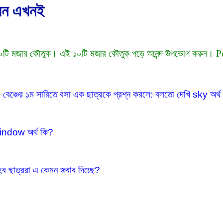
রেন এখনই
১০টি মজার কৌতুক। এই ১০টি মজার কৌতুক পড়ে আনন্দ উপভোগ করুন। P
েঞ্চের ১ম সারিতে বসা এক ছাত্রকে প্রশ্ন করলে: বলতো দেখি sky অর্থ
Window অর্থ কি?
ব ছাত্ররা এ কেমন জবাব দিচ্ছে?