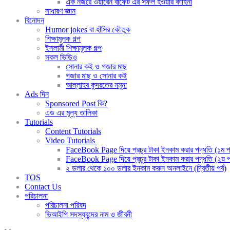
এক নজরে ওয়ারেন বাফেট এর সফল হওয়ার কাহিনী
সাধারণ জ্ঞান
বিনোদন
Humor jokes বা হাঁসির কৌতুক
শিক্ষামূলক গল্প
ইসলামী শিক্ষামূলক গল্প
সকল ভিডিও
সোনার কই ও গজার মাছ
গজার মাছ ও সোনার কই
আল্লাহর কুদরতের নমুনা
Ads দিন
Sponsored Post কি?
এড এর মূল্য তালিকা
Tutorials
Content Tutorials
Video Tutorials
FaceBook Page দিয়ে প্রচুর টাকা ইনকাম করার পদ্ধতি (১ম পর
FaceBook Page দিয়ে প্রচুর টাকা ইনকাম করার পদ্ধতি (২য় পর
২ ডলার থেকে ১০০ ডলার ইনকাম করুন অনলাইনে (দ্বিতীয় পর্ব)
TOS
Contact Us
পরিচালনা
পরিচালনা পরিষদ
ভিআইপি সদস্যবৃন্দের নাম ও জীবনী