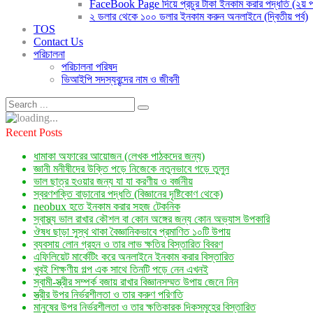
FaceBook Page দিয়ে প্রচুর টাকা ইনকাম করার পদ্ধতি (২য় পর
২ ডলার থেকে ১০০ ডলার ইনকাম করুন অনলাইনে (দ্বিতীয় পর্ব)
TOS
Contact Us
পরিচালনা
পরিচালনা পরিষদ
ভিআইপি সদস্যবৃন্দের নাম ও জীবনী
Recent Posts
ধামাকা অফারের আয়োজন (লেখক পাঠকদের জন্য)
জ্ঞানী মনীষীদের উক্তি পড়ে নিজেকে নতুনভাবে গড়ে তুলুন
ভাল ছাত্র হওয়ার জন্য যা যা করণীয় ও বর্জনীয়
স্বরণশক্তি বাড়ানোর পদ্ধতি (বিজ্ঞানের দৃষ্টিকোণ থেকে)
neobux হতে ইনকাম করার সহজ টেকনিক
স্বাস্থ্য ভাল রাখার কৌশল বা কোন অঙ্গের জন্য কোন অভ্যাস উপকারি
ঔষধ ছাড়া সুস্থ থাকা বৈজ্ঞানিকভাবে প্রমাণিত ১০টি উপায়
ব্যবসায় লোন গ্রহন ও তার লাভ ক্ষতির বিস্তারিত বিবরণ
এফিলিয়েট মার্কেটিং করে অনলাইনে ইনকাম করার বিস্তারিত
খুবই শিক্ষণীয় গল্প এক সাথে তিনটি পড়ে নেন এখনই
স্বামী-স্ত্রীর সম্পর্ক বজায় রাখার বিজ্ঞানসম্মত উপায় জেনে নিন
স্ত্রীর উপর নির্ভরশীলতা ও তার করুণ পরিণতি
মানুষের উপর নির্ভরশীলতা ও তার ক্ষতিকারক দিকসমূহের বিস্তারিত