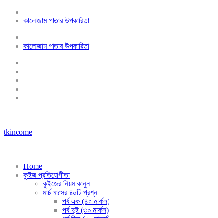
|
কালোজাম পাতার উপকারিতা
|
কালোজাম পাতার উপকারিতা
tkincome
Home
কুইজ প্রতিযোগীতা
কুইজের নিয়ম কানুন
মার্চ মাসের ৪০টি প্রশ্ন
পর্ব এক (৪০ মার্কস)
পর্ব দুই (৩০ মার্কস)