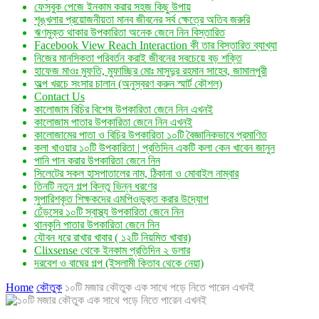
ফেসবুক পেজে ইনকাম করার সহজ কিছু উপায়
শৃঙ্খলার প্রয়োজনীয়তা মানব জীবনের সর্ব ক্ষেত্রে অতিব জরুরি
ঋণমুক্ত থাকার উপকারিতা অনেক জেনে নিন বিস্তারিত
Facebook View Reach Interaction কী তার বিস্তারিত ব্যাখ্যা
নিজের মানসিকতা পরিবর্তন করাই জীবনের সবচেয়ে বড় শক্তি
হাফেজ মাওঃ মুফতি, মুফাচ্ছির মোঃ মাসুদুর রহমান সাহেব, জামালপুরী
অল্প খরচে সংসার চালান (অনুস্বরণ করুন স্মার্ট কৌশল)
Contact Us
কালোজাম বিচির বিশেষ উপকারিতা জেনে নিন এখনই
কালোজাম পাতার উপকারিতা জেনে নিন এখনই
কালোজামের পাতা ও বিচির উপকারিতা ১০টি বৈজ্ঞানিকভাবে প্রমাণিত
কলা খাওয়ার ১০টি উপকারিতা | প্রতিদিন একটি কলা কেন খাবেন জানুন
পানি পান করার উপকারিতা জেনে নিন
সিলেটের সকল হাসপাতালের নাম, ঠিকানা ও মোবাইল নাম্বার
তিনটি নতুন গল্প কিন্তু ভিন্ন ধরণের
সুপারিশকৃত শিক্ষকদের এমপিওভুক্ত করার উদ্যোগ
ঢেঁড়সের ১০টি স্বাস্থ্য উপকারিতা জেনে নিন
থানকুনি পাতার উপকারিতা জেনে নিন
যৌবন ধরে রাখার খাবার ( ১২টি নিয়মিত খাবার)
Clixsense থেকে ইনকাম প্রতিদিন ২ ডলার
দরবেশ ও বাঘের গল্প (ইসলামী কিতাব থেকে নেয়া)
Home
কৌতুক
১০টি মজার কৌতুক এক সাথে পড়ে নিতে পারেন এখনই