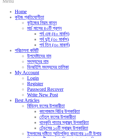
Menu
Home
কুইজ প্রতিযোগীতা
কুইজের নিয়ম কানুন
মার্চ মাসের ৪০টি প্রশ্ন
পর্ব এক (৪০ মার্কস)
পর্ব দুই (৩০ মার্কস)
পর্ব তিন (৩০ মাকর্স)
পরিচালনা কমিটি
উপদেষ্টাদের নাম
সদস্যদের নাম
ভিআইপি সদস্যদের তালিকা
My Account
Login
Register
Password Recover
Write New Post
Best Articles
বিভিন্ন ফলের উপকারীতা
কালোজাম বিচির উপকারিতা
তেঁতুল ফলের উপকারীতা
থানকুনি পাতার স্বাস্থ্য উপকারিতা
ঢেঁড়সের ১০টি স্বাস্থ্য উপকারিতা
ইসলামের দৃষ্টিতে স্মৃতিশক্তি বাড়ানোর ১০টি উপায়