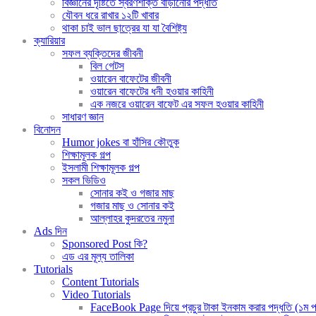
বিজ্ঞানের দৃষ্টিতে স্বরণশক্তি বাড়ানোর পদ্ধতি
যৌবন ধরে রাখার ১২টি খাবার
থাকা চাই ভাল ছাত্রের যা যা বৈশিষ্ট্য
ক্যারিয়ার
সফল ব্যক্তিদের জীবনী
বিল গেটস
ওয়ারেন বাফেটের জীবনী
ওয়ারেন বাফেটের ধনী হওয়ার কাহিনী
এক নজরে ওয়ারেন বাফেট এর সফল হওয়ার কাহিনী
সাধারণ জ্ঞান
বিনোদন
Humor jokes বা হাঁসির কৌতুক
শিক্ষামূলক গল্প
ইসলামী শিক্ষামূলক গল্প
সকল ভিডিও
সোনার কই ও গজার মাছ
গজার মাছ ও সোনার কই
আল্লাহর কুদরতের নমুনা
Ads দিন
Sponsored Post কি?
এড এর মূল্য তালিকা
Tutorials
Content Tutorials
Video Tutorials
FaceBook Page দিয়ে প্রচুর টাকা ইনকাম করার পদ্ধতি (১ম পর