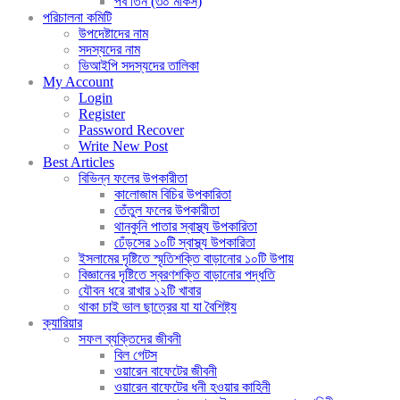
পর্ব তিন (৩০ মাকর্স)
পরিচালনা কমিটি
উপদেষ্টাদের নাম
সদস্যদের নাম
ভিআইপি সদস্যদের তালিকা
My Account
Login
Register
Password Recover
Write New Post
Best Articles
বিভিন্ন ফলের উপকারীতা
কালোজাম বিচির উপকারিতা
তেঁতুল ফলের উপকারীতা
থানকুনি পাতার স্বাস্থ্য উপকারিতা
ঢেঁড়সের ১০টি স্বাস্থ্য উপকারিতা
ইসলামের দৃষ্টিতে স্মৃতিশক্তি বাড়ানোর ১০টি উপায়
বিজ্ঞানের দৃষ্টিতে স্বরণশক্তি বাড়ানোর পদ্ধতি
যৌবন ধরে রাখার ১২টি খাবার
থাকা চাই ভাল ছাত্রের যা যা বৈশিষ্ট্য
ক্যারিয়ার
সফল ব্যক্তিদের জীবনী
বিল গেটস
ওয়ারেন বাফেটের জীবনী
ওয়ারেন বাফেটের ধনী হওয়ার কাহিনী