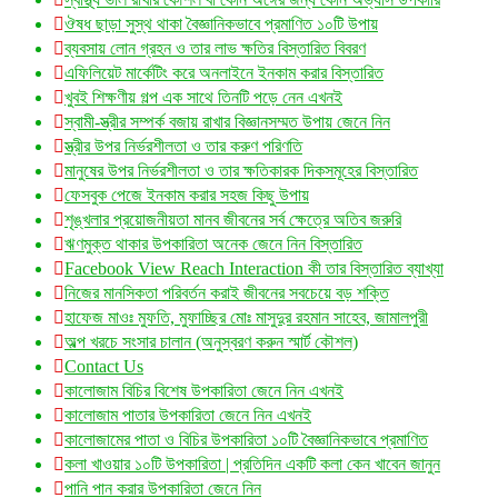
ঔষধ ছাড়া সুস্থ থাকা বৈজ্ঞানিকভাবে প্রমাণিত ১০টি উপায়
ব্যবসায় লোন গ্রহন ও তার লাভ ক্ষতির বিস্তারিত বিবরণ
এফিলিয়েট মার্কেটিং করে অনলাইনে ইনকাম করার বিস্তারিত
খুবই শিক্ষণীয় গল্প এক সাথে তিনটি পড়ে নেন এখনই
স্বামী-স্ত্রীর সম্পর্ক বজায় রাখার বিজ্ঞানসম্মত উপায় জেনে নিন
স্ত্রীর উপর নির্ভরশীলতা ও তার করুণ পরিণতি
মানুষের উপর নির্ভরশীলতা ও তার ক্ষতিকারক দিকসমূহের বিস্তারিত
ফেসবুক পেজে ইনকাম করার সহজ কিছু উপায়
শৃঙ্খলার প্রয়োজনীয়তা মানব জীবনের সর্ব ক্ষেত্রে অতিব জরুরি
ঋণমুক্ত থাকার উপকারিতা অনেক জেনে নিন বিস্তারিত
Facebook View Reach Interaction কী তার বিস্তারিত ব্যাখ্যা
নিজের মানসিকতা পরিবর্তন করাই জীবনের সবচেয়ে বড় শক্তি
হাফেজ মাওঃ মুফতি, মুফাচ্ছির মোঃ মাসুদুর রহমান সাহেব, জামালপুরী
অল্প খরচে সংসার চালান (অনুস্বরণ করুন স্মার্ট কৌশল)
Contact Us
কালোজাম বিচির বিশেষ উপকারিতা জেনে নিন এখনই
কালোজাম পাতার উপকারিতা জেনে নিন এখনই
কালোজামের পাতা ও বিচির উপকারিতা ১০টি বৈজ্ঞানিকভাবে প্রমাণিত
কলা খাওয়ার ১০টি উপকারিতা | প্রতিদিন একটি কলা কেন খাবেন জানুন
পানি পান করার উপকারিতা জেনে নিন