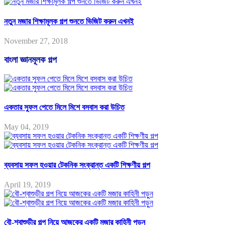
নতুন মজার শিক্ষামূলক গল্প শুনতে ভিজিট করুন এখনই
November 27, 2018
বাংলা জ্ঞানমূলক গল্প
একতার সুফল পেতে মিলে মিশে বসবাস করা উচিত
May 04, 2019
ব্যবসায় সফল হওয়ার টেকনিক সংক্রান্ত একটি শিক্ষণীয় গল্প
April 19, 2019
বৌ-শ্বাশুড়ীর গল্প নিয়ে আজকের একটি মজার কাহিনী পড়ুন