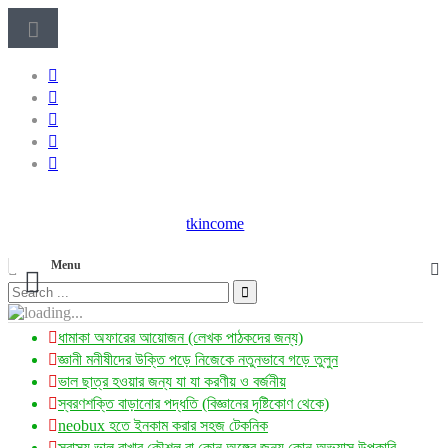
tkincome
Menu
ধামাকা অফারের আয়োজন (লেখক পাঠকদের জন্য)
জ্ঞানী মনীষীদের উক্তি পড়ে নিজেকে নতুনভাবে গড়ে তুলুন
ভাল ছাত্র হওয়ার জন্য যা যা করণীয় ও বর্জনীয়
স্বরণশক্তি বাড়ানোর পদ্ধতি (বিজ্ঞানের দৃষ্টিকোণ থেকে)
neobux হতে ইনকাম করার সহজ টেকনিক
স্বাস্থ্য ভাল রাখার কৌশল বা কোন অঙ্গের জন্য কোন অভ্যাস উপকারি