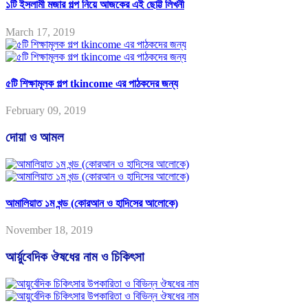
১টি ইসলামী মজার গল্প নিয়ে আজকের এই ছোট্ট লিখনী
March 17, 2019
৫টি শিক্ষামূলক গল্প tkincome এর পাঠকদের জন্য
February 09, 2019
দোয়া ও আমল
আমালিয়াত ১ম খন্ড (কোরআন ও হাদিসের আলোকে)
November 18, 2019
আর্য়ুবেদিক ঔষধের নাম ও চিকিৎসা