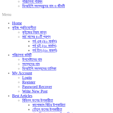
পরিচালনা পরিষদ
ভিআইপি সদস্যবৃন্দের নাম ও জীবনী
Menu
Home
কুইজ প্রতিযোগীতা
কুইজের নিয়ম কানুন
মার্চ মাসের ৪০টি প্রশ্ন
পর্ব এক (৪০ মার্কস)
পর্ব দুই (৩০ মার্কস)
পর্ব তিন (৩০ মাকর্স)
পরিচালনা কমিটি
উপদেষ্টাদের নাম
সদস্যদের নাম
ভিআইপি সদস্যদের তালিকা
My Account
Login
Register
Password Recover
Write New Post
Best Articles
বিভিন্ন ফলের উপকারীতা
কালোজাম বিচির উপকারিতা
তেঁতুল ফলের উপকারীতা