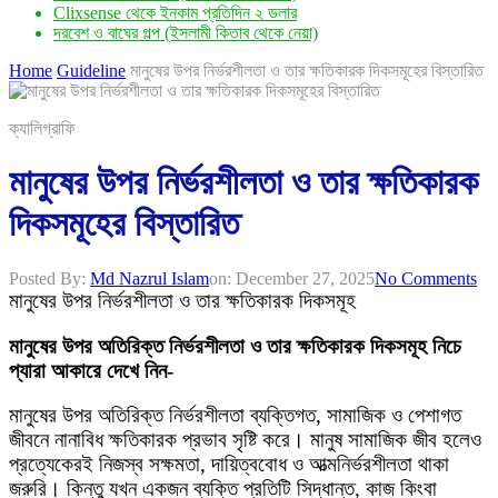
Clixsense থেকে ইনকাম প্রতিদিন ২ ডলার
দরবেশ ও বাঘের গল্প (ইসলামী কিতাব থেকে নেয়া)
Home
Guideline
মানুষের উপর নির্ভরশীলতা ও তার ক্ষতিকারক দিকসমূহের বিস্তারিত
ক্যালিগ্রাফি
মানুষের উপর নির্ভরশীলতা ও তার ক্ষতিকারক
দিকসমূহের বিস্তারিত
Posted By:
Md Nazrul Islam
on:
December 27, 2025
No Comments
মানুষের উপর নির্ভরশীলতা ও তার ক্ষতিকারক দিকসমূহ
মানুষের উপর অতিরিক্ত নির্ভরশীলতা ও তার ক্ষতিকারক দিকসমূহ নিচে
প্যারা আকারে দেখে নিন-
মানুষের উপর অতিরিক্ত নির্ভরশীলতা ব্যক্তিগত, সামাজিক ও পেশাগত
জীবনে নানাবিধ ক্ষতিকারক প্রভাব সৃষ্টি করে। মানুষ সামাজিক জীব হলেও
প্রত্যেকেরই নিজস্ব সক্ষমতা, দায়িত্ববোধ ও আত্মনির্ভরশীলতা থাকা
জরুরি। কিন্তু যখন একজন ব্যক্তি প্রতিটি সিদ্ধান্ত, কাজ কিংবা