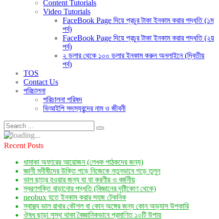
Content Tutorials
Video Tutorials
FaceBook Page দিয়ে প্রচুর টাকা ইনকাম করার পদ্ধতি (১ম
পর্ব)
FaceBook Page দিয়ে প্রচুর টাকা ইনকাম করার পদ্ধতি (২য়
পর্ব)
২ ডলার থেকে ১০০ ডলার ইনকাম করুন অনলাইনে (দ্বিতীয়
পর্ব)
TOS
Contact Us
পরিচালনা
পরিচালনা পরিষদ
ভিআইপি সদস্যবৃন্দের নাম ও জীবনী
Recent Posts
ধামাকা অফারের আয়োজন (লেখক পাঠকদের জন্য)
জ্ঞানী মনীষীদের উক্তি পড়ে নিজেকে নতুনভাবে গড়ে তুলুন
ভাল ছাত্র হওয়ার জন্য যা যা করণীয় ও বর্জনীয়
স্বরণশক্তি বাড়ানোর পদ্ধতি (বিজ্ঞানের দৃষ্টিকোণ থেকে)
neobux হতে ইনকাম করার সহজ টেকনিক
স্বাস্থ্য ভাল রাখার কৌশল বা কোন অঙ্গের জন্য কোন অভ্যাস উপকারি
ঔষধ ছাড়া সুস্থ থাকা বৈজ্ঞানিকভাবে প্রমাণিত ১০টি উপায়