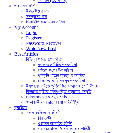
পর্ব তিন (৩০ মাকর্স)
পরিচালনা কমিটি
উপদেষ্টাদের নাম
সদস্যদের নাম
ভিআইপি সদস্যদের তালিকা
My Account
Login
Register
Password Recover
Write New Post
Best Articles
বিভিন্ন ফলের উপকারীতা
কালোজাম বিচির উপকারিতা
তেঁতুল ফলের উপকারীতা
থানকুনি পাতার স্বাস্থ্য উপকারিতা
ঢেঁড়সের ১০টি স্বাস্থ্য উপকারিতা
ইসলামের দৃষ্টিতে স্মৃতিশক্তি বাড়ানোর ১০টি উপায়
বিজ্ঞানের দৃষ্টিতে স্বরণশক্তি বাড়ানোর পদ্ধতি
যৌবন ধরে রাখার ১২টি খাবার
থাকা চাই ভাল ছাত্রের যা যা বৈশিষ্ট্য
ক্যারিয়ার
সফল ব্যক্তিদের জীবনী
বিল গেটস
ওয়ারেন বাফেটের জীবনী
ওয়ারেন বাফেটের ধনী হওয়ার কাহিনী