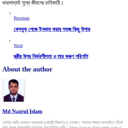
ভারসাম্যই সুস্থ জীবনের চাবিকাঠি।
Previous
ফেসবুক পেজে ইনকাম করার সহজ কিছু উপায়
Next
স্ত্রীর উপর নির্ভরশীলতা ও তার করুণ পরিণতি
About the author
Md Nazrul Islam
পেশায় আমি একজন প্রভাষক (আরবি বিভাগ) ও লেখক। অবসর সময়ে অনলাইনে নিজে
আয় করার পাশাপাশি নতুনদের সহযোগিতা করি। https://www.tkincome.com ও