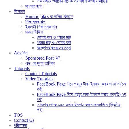
এক নজরে ওয়ারেন বাফেট এর সফল হওয়ার কাহিনী
সাধারণ জ্ঞান
বিনোদন
Humor jokes বা হাঁসির কৌতুক
শিক্ষামূলক গল্প
ইসলামী শিক্ষামূলক গল্প
সকল ভিডিও
সোনার কই ও গজার মাছ
গজার মাছ ও সোনার কই
আল্লাহর কুদরতের নমুনা
Ads দিন
Sponsored Post কি?
এড এর মূল্য তালিকা
Tutorials
Content Tutorials
Video Tutorials
FaceBook Page দিয়ে প্রচুর টাকা ইনকাম করার পদ্ধতি (১ম
পর্ব)
FaceBook Page দিয়ে প্রচুর টাকা ইনকাম করার পদ্ধতি (২য়
পর্ব)
২ ডলার থেকে ১০০ ডলার ইনকাম করুন অনলাইনে (দ্বিতীয়
পর্ব)
TOS
Contact Us
পরিচালনা