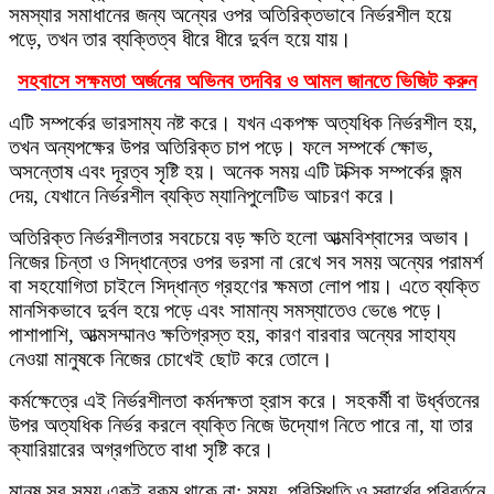
সমস্যার সমাধানের জন্য অন্যের ওপর অতিরিক্তভাবে নির্ভরশীল হয়ে
পড়ে, তখন তার ব্যক্তিত্ব ধীরে ধীরে দুর্বল হয়ে যায়।
সহবাসে সক্ষমতা অর্জনের অভিনব তদবির ও আমল জানতে ভিজিট করুন
এটি সম্পর্কের ভারসাম্য নষ্ট করে। যখন একপক্ষ অত্যধিক নির্ভরশীল হয়,
তখন অন্যপক্ষের উপর অতিরিক্ত চাপ পড়ে। ফলে সম্পর্কে ক্ষোভ,
অসন্তোষ এবং দূরত্ব সৃষ্টি হয়। অনেক সময় এটি টক্সিক সম্পর্কের জন্ম
দেয়, যেখানে নির্ভরশীল ব্যক্তি ম্যানিপুলেটিভ আচরণ করে।
অতিরিক্ত নির্ভরশীলতার সবচেয়ে বড় ক্ষতি হলো আত্মবিশ্বাসের অভাব।
নিজের চিন্তা ও সিদ্ধান্তের ওপর ভরসা না রেখে সব সময় অন্যের পরামর্শ
বা সহযোগিতা চাইলে সিদ্ধান্ত গ্রহণের ক্ষমতা লোপ পায়। এতে ব্যক্তি
মানসিকভাবে দুর্বল হয়ে পড়ে এবং সামান্য সমস্যাতেও ভেঙে পড়ে।
পাশাপাশি, আত্মসম্মানও ক্ষতিগ্রস্ত হয়, কারণ বারবার অন্যের সাহায্য
নেওয়া মানুষকে নিজের চোখেই ছোট করে তোলে।
কর্মক্ষেত্রে এই নির্ভরশীলতা কর্মদক্ষতা হ্রাস করে। সহকর্মী বা উর্ধ্বতনের
উপর অত্যধিক নির্ভর করলে ব্যক্তি নিজে উদ্যোগ নিতে পারে না, যা তার
ক্যারিয়ারের অগ্রগতিতে বাধা সৃষ্টি করে।
মানুষ সব সময় একই রকম থাকে না; সময়, পরিস্থিতি ও স্বার্থের পরিবর্তনে