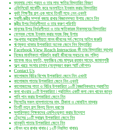
ব্যবসায় লোন গ্রহন ও তার লাভ ক্ষতির বিস্তারিত বিবরণ
এফিলিয়েট মার্কেটিং করে অনলাইনে ইনকাম করার বিস্তারিত
খুবই শিক্ষণীয় গল্প এক সাথে তিনটি পড়ে নেন এখনই
স্বামী-স্ত্রীর সম্পর্ক বজায় রাখার বিজ্ঞানসম্মত উপায় জেনে নিন
স্ত্রীর উপর নির্ভরশীলতা ও তার করুণ পরিণতি
মানুষের উপর নির্ভরশীলতা ও তার ক্ষতিকারক দিকসমূহের বিস্তারিত
ফেসবুক পেজে ইনকাম করার সহজ কিছু উপায়
শৃঙ্খলার প্রয়োজনীয়তা মানব জীবনের সর্ব ক্ষেত্রে অতিব জরুরি
ঋণমুক্ত থাকার উপকারিতা অনেক জেনে নিন বিস্তারিত
Facebook View Reach Interaction কী তার বিস্তারিত ব্যাখ্যা
নিজের মানসিকতা পরিবর্তন করাই জীবনের সবচেয়ে বড় শক্তি
হাফেজ মাওঃ মুফতি, মুফাচ্ছির মোঃ মাসুদুর রহমান সাহেব, জামালপুরী
অল্প খরচে সংসার চালান (অনুস্বরণ করুন স্মার্ট কৌশল)
Contact Us
কালোজাম বিচির বিশেষ উপকারিতা জেনে নিন এখনই
কালোজাম পাতার উপকারিতা জেনে নিন এখনই
কালোজামের পাতা ও বিচির উপকারিতা ১০টি বৈজ্ঞানিকভাবে প্রমাণিত
কলা খাওয়ার ১০টি উপকারিতা | প্রতিদিন একটি কলা কেন খাবেন জানুন
পানি পান করার উপকারিতা জেনে নিন
সিলেটের সকল হাসপাতালের নাম, ঠিকানা ও মোবাইল নাম্বার
তিনটি নতুন গল্প কিন্তু ভিন্ন ধরণের
সুপারিশকৃত শিক্ষকদের এমপিওভুক্ত করার উদ্যোগ
ঢেঁড়সের ১০টি স্বাস্থ্য উপকারিতা জেনে নিন
থানকুনি পাতার উপকারিতা জেনে নিন
যৌবন ধরে রাখার খাবার ( ১২টি নিয়মিত খাবার)