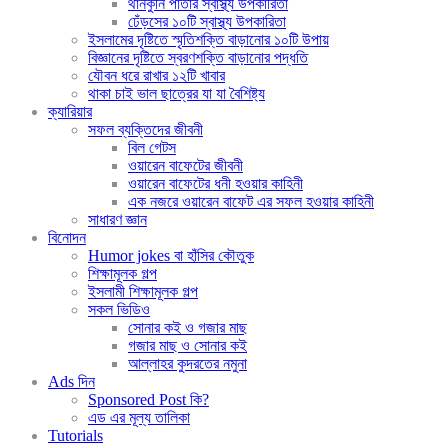
থানকুনি পাতার স্বাস্থ্য উপকারিতা
ঢেঁড়সের ১০টি স্বাস্থ্য উপকারিতা
ইসলামের দৃষ্টিতে স্মৃতিশক্তি বাড়ানোর ১০টি উপায়
বিজ্ঞানের দৃষ্টিতে স্বরণশক্তি বাড়ানোর পদ্ধতি
যৌবন ধরে রাখার ১২টি খাবার
থাকা চাই ভাল ছাত্রের যা যা বৈশিষ্ট্য
ক্যারিয়ার
সফল ব্যক্তিদের জীবনী
বিল গেটস
ওয়ারেন বাফেটের জীবনী
ওয়ারেন বাফেটের ধনী হওয়ার কাহিনী
এক নজরে ওয়ারেন বাফেট এর সফল হওয়ার কাহিনী
সাধারণ জ্ঞান
বিনোদন
Humor jokes বা হাঁসির কৌতুক
শিক্ষামূলক গল্প
ইসলামী শিক্ষামূলক গল্প
সকল ভিডিও
সোনার কই ও গজার মাছ
গজার মাছ ও সোনার কই
আল্লাহর কুদরতের নমুনা
Ads দিন
Sponsored Post কি?
এড এর মূল্য তালিকা
Tutorials