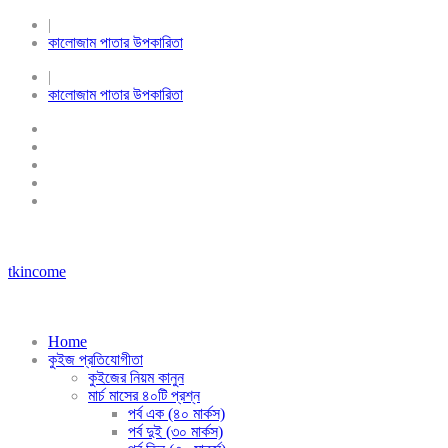
|
কালোজাম পাতার উপকারিতা
|
কালোজাম পাতার উপকারিতা
tkincome
Home
কুইজ প্রতিযোগীতা
কুইজের নিয়ম কানুন
মার্চ মাসের ৪০টি প্রশ্ন
পর্ব এক (৪০ মার্কস)
পর্ব দুই (৩০ মার্কস)