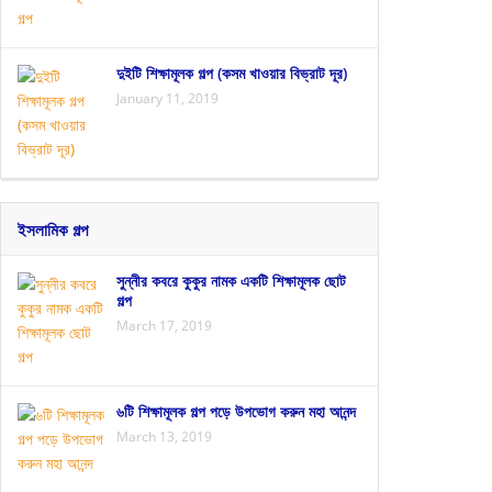
দুইটি শিক্ষামূলক গল্প (কসম খাওয়ার বিভ্রাট দূর)
January 11, 2019
ইসলামিক গল্প
সুন্নীর কবরে কুকুর নামক একটি শিক্ষামূলক ছোট
গল্প
March 17, 2019
৬টি শিক্ষামূলক গল্প পড়ে উপভোগ করুন মহা আনন্দ
March 13, 2019