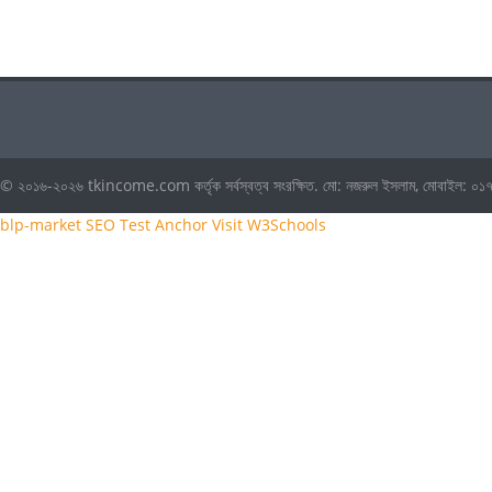
© ২০১৬-২০২৬ tkincome.com কর্তৃক সর্বস্বত্ব সংরক্ষিত. মো: নজরুল ইসলাম, মোবাই
blp-market
SEO Test Anchor
Visit W3Schools