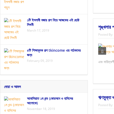
১টি ইসলামী মজার গল্প নিয়ে আজকের এই ছোট্ট
লিখনী
শৃঙ্খলার 
March 17, 2019
Posted By:
৫টি শিক্ষামূলক গল্প tkincome এর পাঠকদের
জন্য
February 09, 2019
এবং দায়িত্ব
দোয়া ও আমল
ঋণমুক্ত 
আমালিয়াত ১ম খন্ড (কোরআন ও হাদিসের
আলোকে)
Posted By:
November 18, 2019