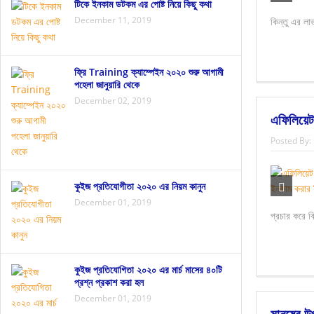
ঢেঁড়সের ১০টি স্বাস্থ্য উপকারিতা জেনে নিন
থানকুনি পাত
টিকে ইনকাম ডটকম এর পোষ্ট নিয়ে কিছু কথা
December 11, 2019
কিন্তু এর লা
ফ্রি Training ক্যাম্পেইন ২০২০ শুরু আগামী
পহেলা জানুয়ারি থেকে
December 02, 2019
এফিলিয়েট
Posted By:
কুইজ প্রতিযোগীতা ২০২০ এর নিয়ম কানুন
December 01, 2019
প্রচার করে ব
কুইজ প্রতিযোগিতা ২০২০ এর মার্চ মাসের ৪০টি
প্রশ্ন প্রকাশ করা হল
December 01, 2019
মানুষের উ