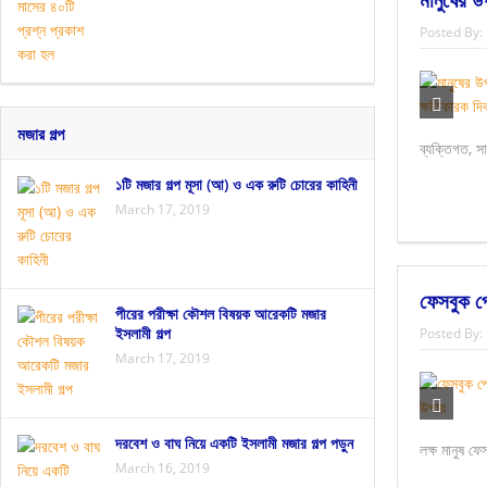
Posted By:
মজার গল্প
ব্যক্তিগত, 
১টি মজার গল্প মূসা (আ) ও এক রুটি চোরের কাহিনী
March 17, 2019
ফেসবুক প
পীরের পরীক্ষা কৌশল বিষয়ক আরেকটি মজার
ইসলামী গল্প
Posted By:
March 17, 2019
দরবেশ ও বাঘ নিয়ে একটি ইসলামী মজার গল্প পড়ুন
লক্ষ মানুষ ফ
March 16, 2019