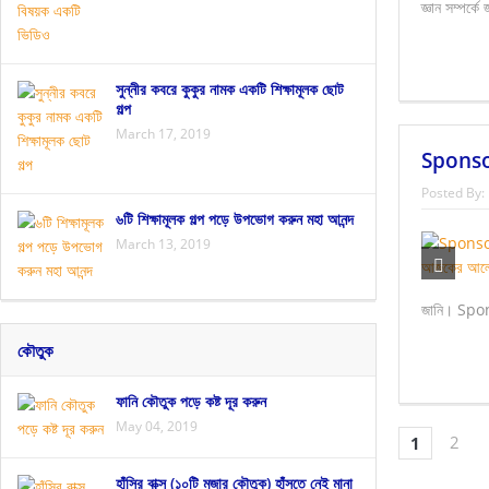
জ্ঞান সম্পর্ক
সুন্নীর কবরে কুকুর নামক একটি শিক্ষামূলক ছোট
গল্প
March 17, 2019
Sponsor
Posted By:
৬টি শিক্ষামূলক গল্প পড়ে উপভোগ করুন মহা আনন্দ
March 13, 2019
জানি। Spon
কৌতুক
ফানি কৌতুক পড়ে কষ্ট দূর করুন
May 04, 2019
2
1
হাঁসির বাক্স (১০টি মজার কৌতুক) হাঁসতে নেই মানা