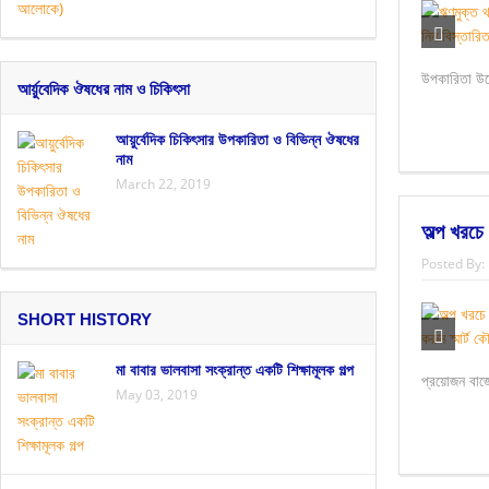
উপকারিতা উল
আর্য়ুবেদিক ঔষধের নাম ও চিকিৎসা
আয়ুর্বেদিক চিকিৎসার উপকারিতা ও বিভিন্ন ঔষধের
নাম
March 22, 2019
অল্প খরচে
Posted By:
SHORT HISTORY
মা বাবার ভালবাসা সংক্রান্ত একটি শিক্ষামূলক গল্প
প্রয়োজন বাজ
May 03, 2019