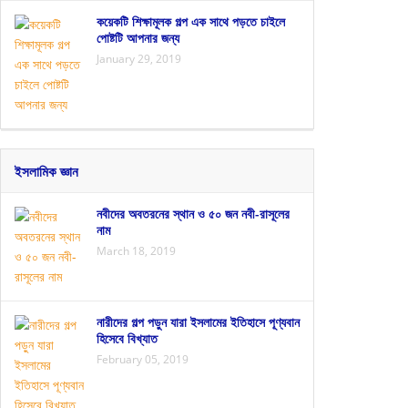
কয়েকটি শিক্ষামূলক গল্প এক সাথে পড়তে চাইলে
পোষ্টটি আপনার জন্য
January 29, 2019
ইসলামিক জ্ঞান
নবীদের অবতরনের স্থান ও ৫০ জন নবী-রাসূলের
নাম
March 18, 2019
নারীদের গল্প পড়ুন যারা ইসলামের ইতিহাসে পূণ্যবান
হিসেবে বিখ্যাত
February 05, 2019