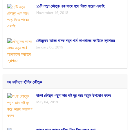
১১টি নতুন কৌতুক এক সাথে পড়ে নিতে পারেন এখনই
November 16, 2018
কৌতুকের আসর নামক নতুন পর্বে আপনাদের সবাইকে স্বাগতম
January 06, 2019
দম ফাটানো হাঁসির কৌতুক
বাংলা কৌতুক পড়ুন আর কষ্ট দূর করে আনন্দ উপভোগ করুন
May 04, 2019
আজব মানুষ আজব দুনিয়া নিয়ে কিছু মজার কথা