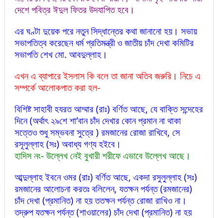
দেশে পবিত্র ঈদুল ফিতর উদযাপিত হবে।
এর ঘণ্টা দুয়েক পরে নতুন সিদ্ধান্তের কথা জানানো হয়। সভায়
সভাপতিত্ব করেছেন ধর্ম প্রতিমন্ত্রী ও জাতীয় চাঁদ দেখা কমিটির
সভাপতি শেখ মো. আবদুল্লাহ।
এখন এ ব্যাপারে ইসলাস কি বলে তা জানা অতিব জরুরি। নিচে এ
সম্পর্কে আলোকপাত করা হল-
বিশিষ্ট সাহাবী হযরত আম্মার (রাঃ) বর্ণিত আছে, যে বাক্তি সন্দেহের
দিনে (অর্থাৎ ২৯শে শা’বান চাঁদ দেখার কোন প্রমান না থাকা
সত্তেও শুধু সম্ভবনা সুত্রে ) রমজানের রোজা রাখিবে, সে
রসূলুল্লাহ (সঃ) অবাধ্য গণ্য হইবে।
হাদিস নং- উল্লেখ নেই বুখারী শরীফে এভাবে উল্লেখ আছে।
আব্দুল্লাহ ইবনে ওমর (রাঃ) বর্ণিত আছে, একদা রসুলুল্লাহ (সঃ)
রমজানের আলোচনা করতঃ বলিলেন, যতক্ষন পর্যন্ত (রমজানের)
চাঁদ
দেখা (প্রমানিত) না হয় ততক্ষন পর্যন্ত রোজা রাখিও না।
তদ্রুপ যতক্ষন পর্যন্ত (শাওয়ালের) চাঁদ দেখা (প্রমানিত) না হয়