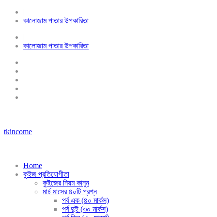
|
কালোজাম পাতার উপকারিতা
|
কালোজাম পাতার উপকারিতা
tkincome
Home
কুইজ প্রতিযোগীতা
কুইজের নিয়ম কানুন
মার্চ মাসের ৪০টি প্রশ্ন
পর্ব এক (৪০ মার্কস)
পর্ব দুই (৩০ মার্কস)