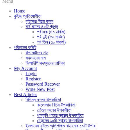
Menu
Home
কুইজ প্রতিযোগীতা
কুইজের নিয়ম কানুন
মার্চ মাসের ৪০টি প্রশ্ন
পর্ব এক (৪০ মার্কস)
পর্ব দুই (৩০ মার্কস)
পর্ব তিন (৩০ মাকর্স)
পরিচালনা কমিটি
উপদেষ্টাদের নাম
সদস্যদের নাম
ভিআইপি সদস্যদের তালিকা
My Account
Login
Register
Password Recover
Write New Post
Best Articles
বিভিন্ন ফলের উপকারীতা
কালোজাম বিচির উপকারিতা
তেঁতুল ফলের উপকারীতা
থানকুনি পাতার স্বাস্থ্য উপকারিতা
ঢেঁড়সের ১০টি স্বাস্থ্য উপকারিতা
ইসলামের দৃষ্টিতে স্মৃতিশক্তি বাড়ানোর ১০টি উপায়