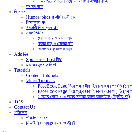
এক নজরে ওয়ারেন বাফেট এর সফল হওয়ার কাহিনী
সাধারণ জ্ঞান
বিনোদন
Humor jokes বা হাঁসির কৌতুক
শিক্ষামূলক গল্প
ইসলামী শিক্ষামূলক গল্প
সকল ভিডিও
সোনার কই ও গজার মাছ
গজার মাছ ও সোনার কই
আল্লাহর কুদরতের নমুনা
Ads দিন
Sponsored Post কি?
এড এর মূল্য তালিকা
Tutorials
Content Tutorials
Video Tutorials
FaceBook Page দিয়ে প্রচুর টাকা ইনকাম করার পদ্ধতি (১ম পর
FaceBook Page দিয়ে প্রচুর টাকা ইনকাম করার পদ্ধতি (২য় পর
২ ডলার থেকে ১০০ ডলার ইনকাম করুন অনলাইনে (দ্বিতীয় পর্ব)
TOS
Contact Us
পরিচালনা
পরিচালনা পরিষদ
ভিআইপি সদস্যবৃন্দের নাম ও জীবনী