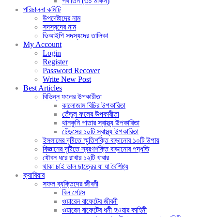
পর্ব তিন (৩০ মাকর্স)
পরিচালনা কমিটি
উপদেষ্টাদের নাম
সদস্যদের নাম
ভিআইপি সদস্যদের তালিকা
My Account
Login
Register
Password Recover
Write New Post
Best Articles
বিভিন্ন ফলের উপকারীতা
কালোজাম বিচির উপকারিতা
তেঁতুল ফলের উপকারীতা
থানকুনি পাতার স্বাস্থ্য উপকারিতা
ঢেঁড়সের ১০টি স্বাস্থ্য উপকারিতা
ইসলামের দৃষ্টিতে স্মৃতিশক্তি বাড়ানোর ১০টি উপায়
বিজ্ঞানের দৃষ্টিতে স্বরণশক্তি বাড়ানোর পদ্ধতি
যৌবন ধরে রাখার ১২টি খাবার
থাকা চাই ভাল ছাত্রের যা যা বৈশিষ্ট্য
ক্যারিয়ার
সফল ব্যক্তিদের জীবনী
বিল গেটস
ওয়ারেন বাফেটের জীবনী
ওয়ারেন বাফেটের ধনী হওয়ার কাহিনী