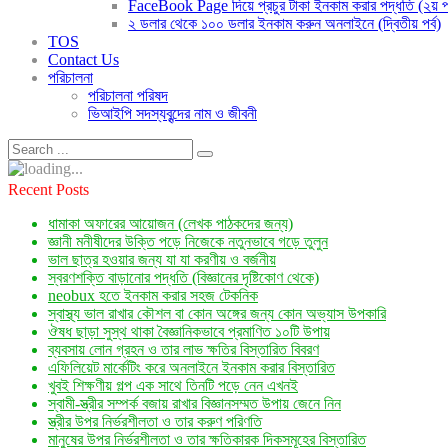
FaceBook Page দিয়ে প্রচুর টাকা ইনকাম করার পদ্ধতি (২য় পর
২ ডলার থেকে ১০০ ডলার ইনকাম করুন অনলাইনে (দ্বিতীয় পর্ব)
TOS
Contact Us
পরিচালনা
পরিচালনা পরিষদ
ভিআইপি সদস্যবৃন্দের নাম ও জীবনী
Recent Posts
ধামাকা অফারের আয়োজন (লেখক পাঠকদের জন্য)
জ্ঞানী মনীষীদের উক্তি পড়ে নিজেকে নতুনভাবে গড়ে তুলুন
ভাল ছাত্র হওয়ার জন্য যা যা করণীয় ও বর্জনীয়
স্বরণশক্তি বাড়ানোর পদ্ধতি (বিজ্ঞানের দৃষ্টিকোণ থেকে)
neobux হতে ইনকাম করার সহজ টেকনিক
স্বাস্থ্য ভাল রাখার কৌশল বা কোন অঙ্গের জন্য কোন অভ্যাস উপকারি
ঔষধ ছাড়া সুস্থ থাকা বৈজ্ঞানিকভাবে প্রমাণিত ১০টি উপায়
ব্যবসায় লোন গ্রহন ও তার লাভ ক্ষতির বিস্তারিত বিবরণ
এফিলিয়েট মার্কেটিং করে অনলাইনে ইনকাম করার বিস্তারিত
খুবই শিক্ষণীয় গল্প এক সাথে তিনটি পড়ে নেন এখনই
স্বামী-স্ত্রীর সম্পর্ক বজায় রাখার বিজ্ঞানসম্মত উপায় জেনে নিন
স্ত্রীর উপর নির্ভরশীলতা ও তার করুণ পরিণতি
মানুষের উপর নির্ভরশীলতা ও তার ক্ষতিকারক দিকসমূহের বিস্তারিত