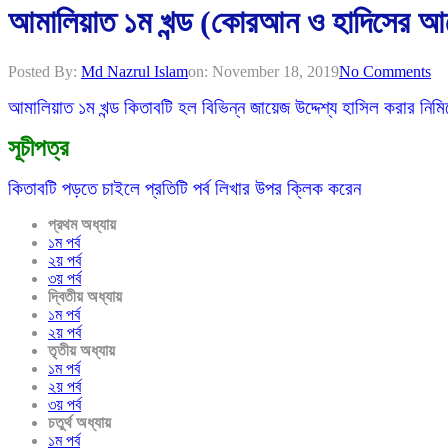
আমালিয়াত ১ম খন্ড (কোরআন ও হাদিসের 
Posted By:
Md Nazrul Islam
on:
November 18, 2019
No Comments
আমালিয়াত ১ম খন্ড কিতাবটি হল বিভিন্ন জায়েজ উদ্দেশ্য হাসিল করার 
সূচীপত্র
কিতাবটি পড়তে চাইলে প্রতিটি পর্ব লিখার উপর ক্লিক করেন
প্রথম অধ্যায়
১ম পর্ব
২য় পর্ব
৩য় পর্ব
দ্বিতীয় অধ্যায়
১ম পর্ব
২য় পর্ব
তৃতীয় অধ্যায়
১ম পর্ব
২য় পর্ব
৩য় পর্ব
চতুর্থ অধ্যায়
১ম পর্ব