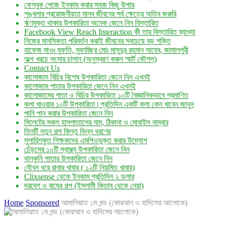
ফেসবুক পেজে ইনকাম করার সহজ কিছু উপায়
শৃঙ্খলার প্রয়োজনীয়তা মানব জীবনের সর্ব ক্ষেত্রে অতিব জরুরি
ঋণমুক্ত থাকার উপকারিতা অনেক জেনে নিন বিস্তারিত
Facebook View Reach Interaction কী তার বিস্তারিত ব্যাখ্যা
নিজের মানসিকতা পরিবর্তন করাই জীবনের সবচেয়ে বড় শক্তি
হাফেজ মাওঃ মুফতি, মুফাচ্ছির মোঃ মাসুদুর রহমান সাহেব, জামালপুরী
অল্প খরচে সংসার চালান (অনুস্বরণ করুন স্মার্ট কৌশল)
Contact Us
কালোজাম বিচির বিশেষ উপকারিতা জেনে নিন এখনই
কালোজাম পাতার উপকারিতা জেনে নিন এখনই
কালোজামের পাতা ও বিচির উপকারিতা ১০টি বৈজ্ঞানিকভাবে প্রমাণিত
কলা খাওয়ার ১০টি উপকারিতা | প্রতিদিন একটি কলা কেন খাবেন জানুন
পানি পান করার উপকারিতা জেনে নিন
সিলেটের সকল হাসপাতালের নাম, ঠিকানা ও মোবাইল নাম্বার
তিনটি নতুন গল্প কিন্তু ভিন্ন ধরণের
সুপারিশকৃত শিক্ষকদের এমপিওভুক্ত করার উদ্যোগ
ঢেঁড়সের ১০টি স্বাস্থ্য উপকারিতা জেনে নিন
থানকুনি পাতার উপকারিতা জেনে নিন
যৌবন ধরে রাখার খাবার ( ১২টি নিয়মিত খাবার)
Clixsense থেকে ইনকাম প্রতিদিন ২ ডলার
দরবেশ ও বাঘের গল্প (ইসলামী কিতাব থেকে নেয়া)
Home
Sponsored
আমালিয়াত ১ম খন্ড (কোরআন ও হাদিসের আলোকে)