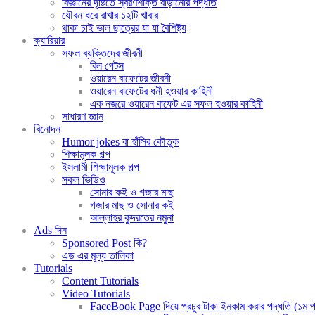
বিজ্ঞানের দৃষ্টিতে স্বরণশক্তি বাড়ানোর পদ্ধতি
যৌবন ধরে রাখার ১২টি খাবার
থাকা চাই ভাল ছাত্রের যা যা বৈশিষ্ট্য
ক্যারিয়ার
সফল ব্যক্তিদের জীবনী
বিল গেটস
ওয়ারেন বাফেটের জীবনী
ওয়ারেন বাফেটের ধনী হওয়ার কাহিনী
এক নজরে ওয়ারেন বাফেট এর সফল হওয়ার কাহিনী
সাধারণ জ্ঞান
বিনোদন
Humor jokes বা হাঁসির কৌতুক
শিক্ষামূলক গল্প
ইসলামী শিক্ষামূলক গল্প
সকল ভিডিও
সোনার কই ও গজার মাছ
গজার মাছ ও সোনার কই
আল্লাহর কুদরতের নমুনা
Ads দিন
Sponsored Post কি?
এড এর মূল্য তালিকা
Tutorials
Content Tutorials
Video Tutorials
FaceBook Page দিয়ে প্রচুর টাকা ইনকাম করার পদ্ধতি (১ম পর