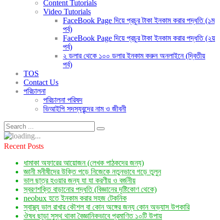
Content Tutorials
Video Tutorials
FaceBook Page দিয়ে প্রচুর টাকা ইনকাম করার পদ্ধতি (১ম
পর্ব)
FaceBook Page দিয়ে প্রচুর টাকা ইনকাম করার পদ্ধতি (২য়
পর্ব)
২ ডলার থেকে ১০০ ডলার ইনকাম করুন অনলাইনে (দ্বিতীয়
পর্ব)
TOS
Contact Us
পরিচালনা
পরিচালনা পরিষদ
ভিআইপি সদস্যবৃন্দের নাম ও জীবনী
Recent Posts
ধামাকা অফারের আয়োজন (লেখক পাঠকদের জন্য)
জ্ঞানী মনীষীদের উক্তি পড়ে নিজেকে নতুনভাবে গড়ে তুলুন
ভাল ছাত্র হওয়ার জন্য যা যা করণীয় ও বর্জনীয়
স্বরণশক্তি বাড়ানোর পদ্ধতি (বিজ্ঞানের দৃষ্টিকোণ থেকে)
neobux হতে ইনকাম করার সহজ টেকনিক
স্বাস্থ্য ভাল রাখার কৌশল বা কোন অঙ্গের জন্য কোন অভ্যাস উপকারি
ঔষধ ছাড়া সুস্থ থাকা বৈজ্ঞানিকভাবে প্রমাণিত ১০টি উপায়