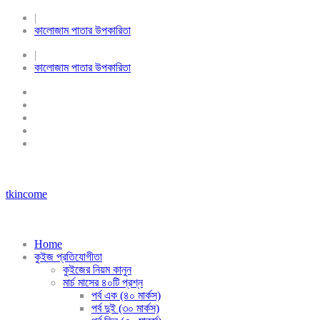
|
কালোজাম পাতার উপকারিতা
|
কালোজাম পাতার উপকারিতা
tkincome
Home
কুইজ প্রতিযোগীতা
কুইজের নিয়ম কানুন
মার্চ মাসের ৪০টি প্রশ্ন
পর্ব এক (৪০ মার্কস)
পর্ব দুই (৩০ মার্কস)