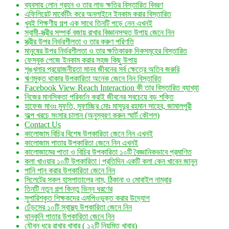
ব্যবসায় লোন গ্রহন ও তার লাভ ক্ষতির বিস্তারিত বিবরণ
এফিলিয়েট মার্কেটিং করে অনলাইনে ইনকাম করার বিস্তারিত
খুবই শিক্ষণীয় গল্প এক সাথে তিনটি পড়ে নেন এখনই
স্বামী-স্ত্রীর সম্পর্ক বজায় রাখার বিজ্ঞানসম্মত উপায় জেনে নিন
স্ত্রীর উপর নির্ভরশীলতা ও তার করুণ পরিণতি
মানুষের উপর নির্ভরশীলতা ও তার ক্ষতিকারক দিকসমূহের বিস্তারিত
ফেসবুক পেজে ইনকাম করার সহজ কিছু উপায়
শৃঙ্খলার প্রয়োজনীয়তা মানব জীবনের সর্ব ক্ষেত্রে অতিব জরুরি
ঋণমুক্ত থাকার উপকারিতা অনেক জেনে নিন বিস্তারিত
Facebook View Reach Interaction কী তার বিস্তারিত ব্যাখ্যা
নিজের মানসিকতা পরিবর্তন করাই জীবনের সবচেয়ে বড় শক্তি
হাফেজ মাওঃ মুফতি, মুফাচ্ছির মোঃ মাসুদুর রহমান সাহেব, জামালপুরী
অল্প খরচে সংসার চালান (অনুস্বরণ করুন স্মার্ট কৌশল)
Contact Us
কালোজাম বিচির বিশেষ উপকারিতা জেনে নিন এখনই
কালোজাম পাতার উপকারিতা জেনে নিন এখনই
কালোজামের পাতা ও বিচির উপকারিতা ১০টি বৈজ্ঞানিকভাবে প্রমাণিত
কলা খাওয়ার ১০টি উপকারিতা | প্রতিদিন একটি কলা কেন খাবেন জানুন
পানি পান করার উপকারিতা জেনে নিন
সিলেটের সকল হাসপাতালের নাম, ঠিকানা ও মোবাইল নাম্বার
তিনটি নতুন গল্প কিন্তু ভিন্ন ধরণের
সুপারিশকৃত শিক্ষকদের এমপিওভুক্ত করার উদ্যোগ
ঢেঁড়সের ১০টি স্বাস্থ্য উপকারিতা জেনে নিন
থানকুনি পাতার উপকারিতা জেনে নিন
যৌবন ধরে রাখার খাবার ( ১২টি নিয়মিত খাবার)