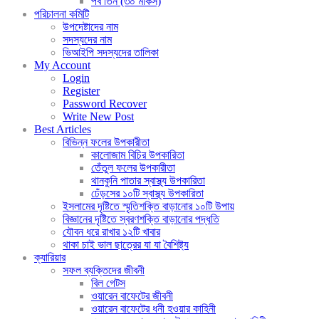
পর্ব তিন (৩০ মাকর্স)
পরিচালনা কমিটি
উপদেষ্টাদের নাম
সদস্যদের নাম
ভিআইপি সদস্যদের তালিকা
My Account
Login
Register
Password Recover
Write New Post
Best Articles
বিভিন্ন ফলের উপকারীতা
কালোজাম বিচির উপকারিতা
তেঁতুল ফলের উপকারীতা
থানকুনি পাতার স্বাস্থ্য উপকারিতা
ঢেঁড়সের ১০টি স্বাস্থ্য উপকারিতা
ইসলামের দৃষ্টিতে স্মৃতিশক্তি বাড়ানোর ১০টি উপায়
বিজ্ঞানের দৃষ্টিতে স্বরণশক্তি বাড়ানোর পদ্ধতি
যৌবন ধরে রাখার ১২টি খাবার
থাকা চাই ভাল ছাত্রের যা যা বৈশিষ্ট্য
ক্যারিয়ার
সফল ব্যক্তিদের জীবনী
বিল গেটস
ওয়ারেন বাফেটের জীবনী
ওয়ারেন বাফেটের ধনী হওয়ার কাহিনী