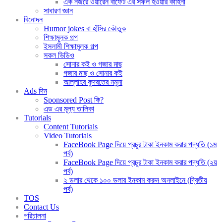
এক নজরে ওয়ারেন বাফেট এর সফল হওয়ার কাহিনী
সাধারণ জ্ঞান
বিনোদন
Humor jokes বা হাঁসির কৌতুক
শিক্ষামূলক গল্প
ইসলামী শিক্ষামূলক গল্প
সকল ভিডিও
সোনার কই ও গজার মাছ
গজার মাছ ও সোনার কই
আল্লাহর কুদরতের নমুনা
Ads দিন
Sponsored Post কি?
এড এর মূল্য তালিকা
Tutorials
Content Tutorials
Video Tutorials
FaceBook Page দিয়ে প্রচুর টাকা ইনকাম করার পদ্ধতি (১ম
পর্ব)
FaceBook Page দিয়ে প্রচুর টাকা ইনকাম করার পদ্ধতি (২য়
পর্ব)
২ ডলার থেকে ১০০ ডলার ইনকাম করুন অনলাইনে (দ্বিতীয়
পর্ব)
TOS
Contact Us
পরিচালনা