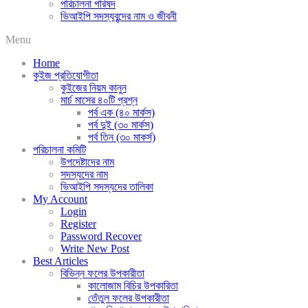
পরিচালনা পরিষদ
ভিআইপি সদস্যবৃন্দের নাম ও জীবনী
Menu
Home
কুইজ প্রতিযোগীতা
কুইজের নিয়ম কানুন
মার্চ মাসের ৪০টি প্রশ্ন
পর্ব এক (৪০ মার্কস)
পর্ব দুই (৩০ মার্কস)
পর্ব তিন (৩০ মাকর্স)
পরিচালনা কমিটি
উপদেষ্টাদের নাম
সদস্যদের নাম
ভিআইপি সদস্যদের তালিকা
My Account
Login
Register
Password Recover
Write New Post
Best Articles
বিভিন্ন ফলের উপকারীতা
কালোজাম বিচির উপকারিতা
তেঁতুল ফলের উপকারীতা