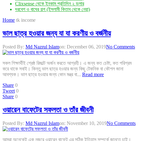
Clixsense থেকে ইনকাম প্রতিদিন ২ ডলার
দরবেশ ও বাঘের গল্প (ইসলামী কিতাব থেকে নেয়া)
Home
tk income
ভাল ছাত্র হওয়ার জন্য যা যা করণীয় ও বর্জনীয়
Posted By:
Md Nazrul Islam
on:
December 06, 2019
No Comments
সকল শিক্ষার্থীই শ্রেষ্ঠ রিজাল্ট অর্জন করতে আগ্রহী। এ জন্য কত চেষ্টা, কত পরিশ্রম
করে থাকে সবাই। কিন্তু ভাল ছাত্র হওয়ার জন্য কিছু টেকনিক বা কৌশল জানা
আবশ্যক। ভাল ছাত্র হওয়ার জন্য কোন মন্ত্র বা...
Read more
Share
0
Tweet
0
Share
0
ওয়ারেন বাফেটের সফলতা ও তাঁর জীবনী
Posted By:
Md Nazrul Islam
on:
November 10, 2019
No Comments
আমরা অনেকেই এক নজরে ওয়ারেন বাফেট এর সঠিক ইতিহাস সম্পর্কে জানতে চাই।