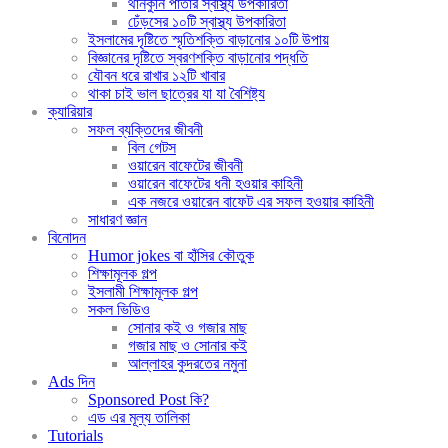
থানকুনি পাতার স্বাস্থ্য উপকারিতা
ঢেঁড়সের ১০টি স্বাস্থ্য উপকারিতা
ইসলামের দৃষ্টিতে স্মৃতিশক্তি বাড়ানোর ১০টি উপায়
বিজ্ঞানের দৃষ্টিতে স্বরণশক্তি বাড়ানোর পদ্ধতি
যৌবন ধরে রাখার ১২টি খাবার
থাকা চাই ভাল ছাত্রের যা যা বৈশিষ্ট্য
ক্যারিয়ার
সফল ব্যক্তিদের জীবনী
বিল গেটস
ওয়ারেন বাফেটের জীবনী
ওয়ারেন বাফেটের ধনী হওয়ার কাহিনী
এক নজরে ওয়ারেন বাফেট এর সফল হওয়ার কাহিনী
সাধারণ জ্ঞান
বিনোদন
Humor jokes বা হাঁসির কৌতুক
শিক্ষামূলক গল্প
ইসলামী শিক্ষামূলক গল্প
সকল ভিডিও
সোনার কই ও গজার মাছ
গজার মাছ ও সোনার কই
আল্লাহর কুদরতের নমুনা
Ads দিন
Sponsored Post কি?
এড এর মূল্য তালিকা
Tutorials