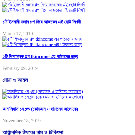
১টি ইসলামী মজার গল্প নিয়ে আজকের এই ছোট্ট লিখনী
March 17, 2019
৫টি শিক্ষামূলক গল্প tkincome এর পাঠকদের জন্য
February 09, 2019
দোয়া ও আমল
আমালিয়াত ১ম খন্ড (কোরআন ও হাদিসের আলোকে)
November 18, 2019
আর্য়ুবেদিক ঔষধের নাম ও চিকিৎসা