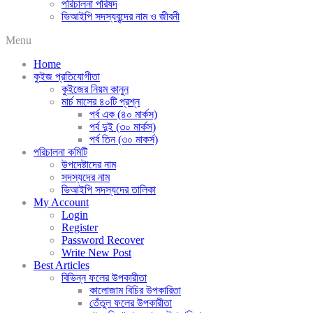
পরিচালনা পরিষদ
ভিআইপি সদস্যবৃন্দের নাম ও জীবনী
Menu
Home
কুইজ প্রতিযোগীতা
কুইজের নিয়ম কানুন
মার্চ মাসের ৪০টি প্রশ্ন
পর্ব এক (৪০ মার্কস)
পর্ব দুই (৩০ মার্কস)
পর্ব তিন (৩০ মাকর্স)
পরিচালনা কমিটি
উপদেষ্টাদের নাম
সদস্যদের নাম
ভিআইপি সদস্যদের তালিকা
My Account
Login
Register
Password Recover
Write New Post
Best Articles
বিভিন্ন ফলের উপকারীতা
কালোজাম বিচির উপকারিতা
তেঁতুল ফলের উপকারীতা