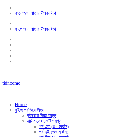
|
কালোজাম পাতার উপকারিতা
|
কালোজাম পাতার উপকারিতা
tkincome
Home
কুইজ প্রতিযোগীতা
কুইজের নিয়ম কানুন
মার্চ মাসের ৪০টি প্রশ্ন
পর্ব এক (৪০ মার্কস)
পর্ব দুই (৩০ মার্কস)