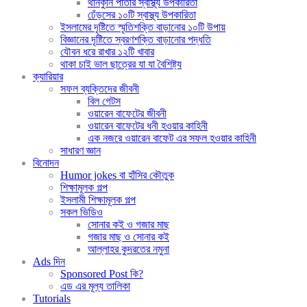
থানকুনি পাতার স্বাস্থ্য উপকারিতা
ঢেঁড়সের ১০টি স্বাস্থ্য উপকারিতা
ইসলামের দৃষ্টিতে স্মৃতিশক্তি বাড়ানোর ১০টি উপায়
বিজ্ঞানের দৃষ্টিতে স্বরণশক্তি বাড়ানোর পদ্ধতি
যৌবন ধরে রাখার ১২টি খাবার
থাকা চাই ভাল ছাত্রের যা যা বৈশিষ্ট্য
ক্যারিয়ার
সফল ব্যক্তিদের জীবনী
বিল গেটস
ওয়ারেন বাফেটের জীবনী
ওয়ারেন বাফেটের ধনী হওয়ার কাহিনী
এক নজরে ওয়ারেন বাফেট এর সফল হওয়ার কাহিনী
সাধারণ জ্ঞান
বিনোদন
Humor jokes বা হাঁসির কৌতুক
শিক্ষামূলক গল্প
ইসলামী শিক্ষামূলক গল্প
সকল ভিডিও
সোনার কই ও গজার মাছ
গজার মাছ ও সোনার কই
আল্লাহর কুদরতের নমুনা
Ads দিন
Sponsored Post কি?
এড এর মূল্য তালিকা
Tutorials