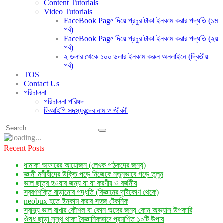
Content Tutorials
Video Tutorials
FaceBook Page দিয়ে প্রচুর টাকা ইনকাম করার পদ্ধতি (১ম
পর্ব)
FaceBook Page দিয়ে প্রচুর টাকা ইনকাম করার পদ্ধতি (২য়
পর্ব)
২ ডলার থেকে ১০০ ডলার ইনকাম করুন অনলাইনে (দ্বিতীয়
পর্ব)
TOS
Contact Us
পরিচালনা
পরিচালনা পরিষদ
ভিআইপি সদস্যবৃন্দের নাম ও জীবনী
Recent Posts
ধামাকা অফারের আয়োজন (লেখক পাঠকদের জন্য)
জ্ঞানী মনীষীদের উক্তি পড়ে নিজেকে নতুনভাবে গড়ে তুলুন
ভাল ছাত্র হওয়ার জন্য যা যা করণীয় ও বর্জনীয়
স্বরণশক্তি বাড়ানোর পদ্ধতি (বিজ্ঞানের দৃষ্টিকোণ থেকে)
neobux হতে ইনকাম করার সহজ টেকনিক
স্বাস্থ্য ভাল রাখার কৌশল বা কোন অঙ্গের জন্য কোন অভ্যাস উপকারি
ঔষধ ছাড়া সুস্থ থাকা বৈজ্ঞানিকভাবে প্রমাণিত ১০টি উপায়