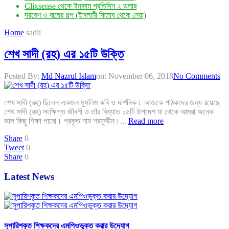
Clixsense থেকে ইনকাম প্রতিদিন ২ ডলার
দরবেশ ও বাঘের গল্প (ইসলামী কিতাব থেকে নেয়া)
Home
sadii
শেখ সাদী (রহ) এর ১৫টি উক্তি
Posted By:
Md Nazrul Islam
on:
November 06, 2018
No Comments
শেখ সাদী (রহ) ছিলেন একজন মুসলিম কবি ও দার্শনিক। আজকে পাঠকদের জন্য রয়েছে
শেখ সাদী (রহ) সংক্ষিপ্ত জীবনী ও তাঁর বিখ্যাত ১৫টি উপদেশ যা থেকে আমরা অনেক
ভাল কিছু শিক্ষা পাবো। প্রকৃত নাম শরফুদ্দীন।...
Read more
Share
0
Tweet
0
Share
0
Latest News
সুপারিশকৃত শিক্ষকদের এমপিওভুক্ত করার উদ্যোগ