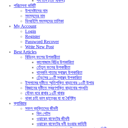
পর্ব তিন (৩০ মাকর্স)
পরিচালনা কমিটি
উপদেষ্টাদের নাম
সদস্যদের নাম
ভিআইপি সদস্যদের তালিকা
My Account
Login
Register
Password Recover
Write New Post
Best Articles
বিভিন্ন ফলের উপকারীতা
কালোজাম বিচির উপকারিতা
তেঁতুল ফলের উপকারীতা
থানকুনি পাতার স্বাস্থ্য উপকারিতা
ঢেঁড়সের ১০টি স্বাস্থ্য উপকারিতা
ইসলামের দৃষ্টিতে স্মৃতিশক্তি বাড়ানোর ১০টি উপায়
বিজ্ঞানের দৃষ্টিতে স্বরণশক্তি বাড়ানোর পদ্ধতি
যৌবন ধরে রাখার ১২টি খাবার
থাকা চাই ভাল ছাত্রের যা যা বৈশিষ্ট্য
ক্যারিয়ার
সফল ব্যক্তিদের জীবনী
বিল গেটস
ওয়ারেন বাফেটের জীবনী
ওয়ারেন বাফেটের ধনী হওয়ার কাহিনী