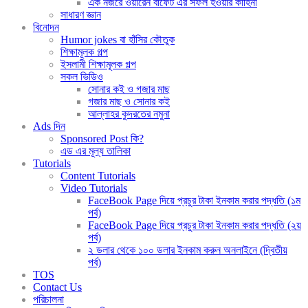
এক নজরে ওয়ারেন বাফেট এর সফল হওয়ার কাহিনী
সাধারণ জ্ঞান
বিনোদন
Humor jokes বা হাঁসির কৌতুক
শিক্ষামূলক গল্প
ইসলামী শিক্ষামূলক গল্প
সকল ভিডিও
সোনার কই ও গজার মাছ
গজার মাছ ও সোনার কই
আল্লাহর কুদরতের নমুনা
Ads দিন
Sponsored Post কি?
এড এর মূল্য তালিকা
Tutorials
Content Tutorials
Video Tutorials
FaceBook Page দিয়ে প্রচুর টাকা ইনকাম করার পদ্ধতি (১ম
পর্ব)
FaceBook Page দিয়ে প্রচুর টাকা ইনকাম করার পদ্ধতি (২য়
পর্ব)
২ ডলার থেকে ১০০ ডলার ইনকাম করুন অনলাইনে (দ্বিতীয়
পর্ব)
TOS
Contact Us
পরিচালনা