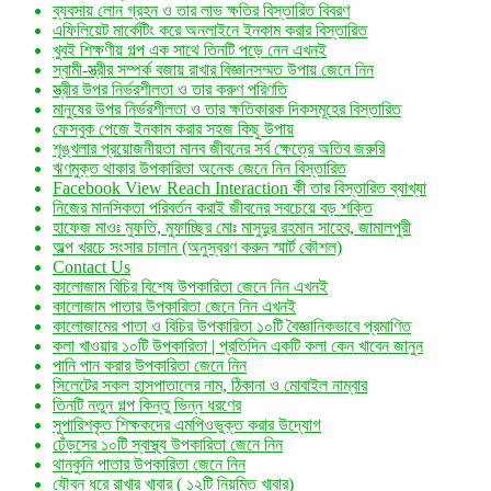
ব্যবসায় লোন গ্রহন ও তার লাভ ক্ষতির বিস্তারিত বিবরণ
এফিলিয়েট মার্কেটিং করে অনলাইনে ইনকাম করার বিস্তারিত
খুবই শিক্ষণীয় গল্প এক সাথে তিনটি পড়ে নেন এখনই
স্বামী-স্ত্রীর সম্পর্ক বজায় রাখার বিজ্ঞানসম্মত উপায় জেনে নিন
স্ত্রীর উপর নির্ভরশীলতা ও তার করুণ পরিণতি
মানুষের উপর নির্ভরশীলতা ও তার ক্ষতিকারক দিকসমূহের বিস্তারিত
ফেসবুক পেজে ইনকাম করার সহজ কিছু উপায়
শৃঙ্খলার প্রয়োজনীয়তা মানব জীবনের সর্ব ক্ষেত্রে অতিব জরুরি
ঋণমুক্ত থাকার উপকারিতা অনেক জেনে নিন বিস্তারিত
Facebook View Reach Interaction কী তার বিস্তারিত ব্যাখ্যা
নিজের মানসিকতা পরিবর্তন করাই জীবনের সবচেয়ে বড় শক্তি
হাফেজ মাওঃ মুফতি, মুফাচ্ছির মোঃ মাসুদুর রহমান সাহেব, জামালপুরী
অল্প খরচে সংসার চালান (অনুস্বরণ করুন স্মার্ট কৌশল)
Contact Us
কালোজাম বিচির বিশেষ উপকারিতা জেনে নিন এখনই
কালোজাম পাতার উপকারিতা জেনে নিন এখনই
কালোজামের পাতা ও বিচির উপকারিতা ১০টি বৈজ্ঞানিকভাবে প্রমাণিত
কলা খাওয়ার ১০টি উপকারিতা | প্রতিদিন একটি কলা কেন খাবেন জানুন
পানি পান করার উপকারিতা জেনে নিন
সিলেটের সকল হাসপাতালের নাম, ঠিকানা ও মোবাইল নাম্বার
তিনটি নতুন গল্প কিন্তু ভিন্ন ধরণের
সুপারিশকৃত শিক্ষকদের এমপিওভুক্ত করার উদ্যোগ
ঢেঁড়সের ১০টি স্বাস্থ্য উপকারিতা জেনে নিন
থানকুনি পাতার উপকারিতা জেনে নিন
যৌবন ধরে রাখার খাবার ( ১২টি নিয়মিত খাবার)