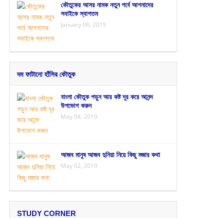
কৌতুকের আসর নামক নতুন পর্বে আপনাদের
সবাইকে স্বাগতম
January 06, 2019
দম ফাটানো হাঁসির কৌতুক
বাংলা কৌতুক পড়ুন আর কষ্ট দূর করে আনন্দ
উপভোগ করুন
May 04, 2019
আজব মানুষ আজব দুনিয়া নিয়ে কিছু মজার কথা
May 02, 2019
STUDY CORNER