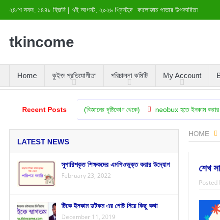
২৪শে সফর, ১৪৪৮ হিজরি
|
৭ই আগস্ট, ২০২৬ খ্রিস্টাব্দ
কালোজাম পাতার উপকারিতা
tkincome
Home
কুইজ প্রতিযোগীতা
পরিচালনা কমিটি
My Account
B
শক্তি বাড়ানোর পদ্ধতি (বিজ্ঞানের দৃষ্টিকোণ থেকে)
Recent Posts
neobux হতে ইনকাম করার সহজ টেকনিক
HOME
LATEST NEWS
সুপারিশকৃত শিক্ষকদের এমপিওভুক্ত করার উদ্যোগ
শেখ সা
February 23, 2022
Posted 
টিকে ইনকাম ডটকম এর পোষ্ট নিয়ে কিছু কথা
December 11, 2019