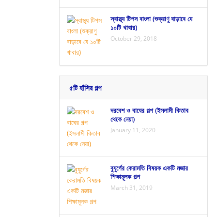
স্বাস্থ্য টিপস বাংলা (শুক্রাণু বাড়াবে যে
১০টি খাবার)
October 29, 2018
৫টি হাঁসির গল্প
দরবেশ ও বাঘের গল্প (ইসলামী কিতাব
থেকে নেয়া)
January 11, 2020
বুযুর্গের কেরামতি বিষয়ক একটি মজার
শিক্ষামূলক গল্প
March 31, 2019