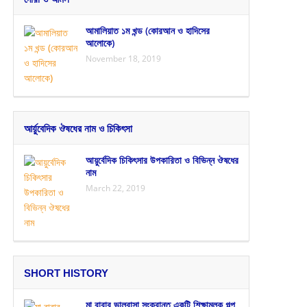
আমালিয়াত ১ম খন্ড (কোরআন ও হাদিসের
আলোকে)
November 18, 2019
আর্য়ুবেদিক ঔষধের নাম ও চিকিৎসা
আয়ুর্বেদিক চিকিৎসার উপকারিতা ও বিভিন্ন ঔষধের
নাম
March 22, 2019
SHORT HISTORY
মা বাবার ভালবাসা সংক্রান্ত একটি শিক্ষামূলক গল্প