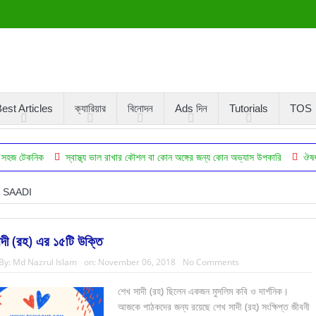
est Articles
ক্যারিয়ার
বিনোদন
Ads দিন
Tutorials
TOS
স্বাস্থ্য ভাল রাখার কৌশল বা কোন অঙ্গের জন্য কোন অভ্যাস উপকারি
ঔষধ ছাড়া সুস্থ থ
SAADI
দী (রহ) এর ১৫টি উক্তি
By:
Md Nazrul Islam
on:
November 06, 2018
No Comments
শেখ সাদী (রহ) ছিলেন একজন মুসলিম কবি ও দার্শনিক।
আজকে পাঠকদের জন্য রয়েছে শেখ সাদী (রহ) সংক্ষিপ্ত জীবনী