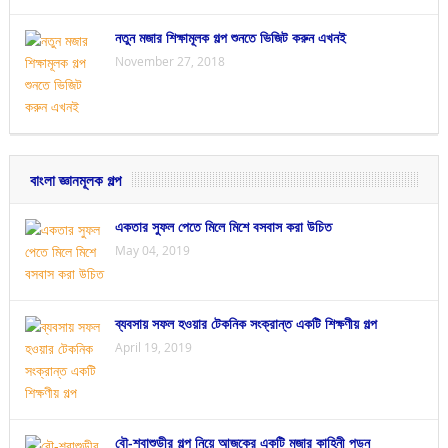
নতুন মজার শিক্ষামূলক গল্প শুনতে ভিজিট করুন এখনই
November 27, 2018
বাংলা জ্ঞানমূলক গল্প
একতার সুফল পেতে মিলে মিশে বসবাস করা উচিত
May 04, 2019
ব্যবসায় সফল হওয়ার টেকনিক সংক্রান্ত একটি শিক্ষণীয় গল্প
April 19, 2019
বৌ-শ্বাশুড়ীর গল্প নিয়ে আজকের একটি মজার কাহিনী পড়ুন