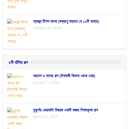
স্বাস্থ্য টিপস বাংলা (শুক্রাণু বাড়াবে যে ১০টি খাবার)
October 29, 2018
৫টি হাঁসির গল্প
দরবেশ ও বাঘের গল্প (ইসলামী কিতাব থেকে নেয়া)
January 11, 2020
বুযুর্গের কেরামতি বিষয়ক একটি মজার শিক্ষামূলক গল্প
March 31, 2019