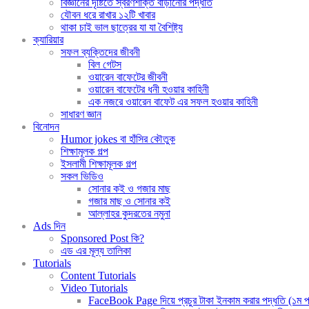
বিজ্ঞানের দৃষ্টিতে স্বরণশক্তি বাড়ানোর পদ্ধতি
যৌবন ধরে রাখার ১২টি খাবার
থাকা চাই ভাল ছাত্রের যা যা বৈশিষ্ট্য
ক্যারিয়ার
সফল ব্যক্তিদের জীবনী
বিল গেটস
ওয়ারেন বাফেটের জীবনী
ওয়ারেন বাফেটের ধনী হওয়ার কাহিনী
এক নজরে ওয়ারেন বাফেট এর সফল হওয়ার কাহিনী
সাধারণ জ্ঞান
বিনোদন
Humor jokes বা হাঁসির কৌতুক
শিক্ষামূলক গল্প
ইসলামী শিক্ষামূলক গল্প
সকল ভিডিও
সোনার কই ও গজার মাছ
গজার মাছ ও সোনার কই
আল্লাহর কুদরতের নমুনা
Ads দিন
Sponsored Post কি?
এড এর মূল্য তালিকা
Tutorials
Content Tutorials
Video Tutorials
FaceBook Page দিয়ে প্রচুর টাকা ইনকাম করার পদ্ধতি (১ম পর