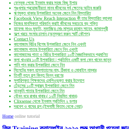
ফেসবুক পেজে ইনকাম করার সহজ কিছু উপায়
শৃঙ্খলার প্রয়োজনীয়তা মানব জীবনের সর্ব ক্ষেত্রে অতিব জরুরি
ঋণমুক্ত থাকার উপকারিতা অনেক জেনে নিন বিস্তারিত
Facebook View Reach Interaction কী তার বিস্তারিত ব্যাখ্যা
নিজের মানসিকতা পরিবর্তন করাই জীবনের সবচেয়ে বড় শক্তি
হাফেজ মাওঃ মুফতি, মুফাচ্ছির মোঃ মাসুদুর রহমান সাহেব, জামালপুরী
অল্প খরচে সংসার চালান (অনুস্বরণ করুন স্মার্ট কৌশল)
Contact Us
কালোজাম বিচির বিশেষ উপকারিতা জেনে নিন এখনই
কালোজাম পাতার উপকারিতা জেনে নিন এখনই
কালোজামের পাতা ও বিচির উপকারিতা ১০টি বৈজ্ঞানিকভাবে প্রমাণিত
কলা খাওয়ার ১০টি উপকারিতা | প্রতিদিন একটি কলা কেন খাবেন জানুন
পানি পান করার উপকারিতা জেনে নিন
সিলেটের সকল হাসপাতালের নাম, ঠিকানা ও মোবাইল নাম্বার
তিনটি নতুন গল্প কিন্তু ভিন্ন ধরণের
সুপারিশকৃত শিক্ষকদের এমপিওভুক্ত করার উদ্যোগ
ঢেঁড়সের ১০টি স্বাস্থ্য উপকারিতা জেনে নিন
থানকুনি পাতার উপকারিতা জেনে নিন
যৌবন ধরে রাখার খাবার ( ১২টি নিয়মিত খাবার)
Clixsense থেকে ইনকাম প্রতিদিন ২ ডলার
দরবেশ ও বাঘের গল্প (ইসলামী কিতাব থেকে নেয়া)
Home
online tutorial
ফ্রি Training ক্যাম্পেইন ২০২০ শুরু আগামী পহেলা জান