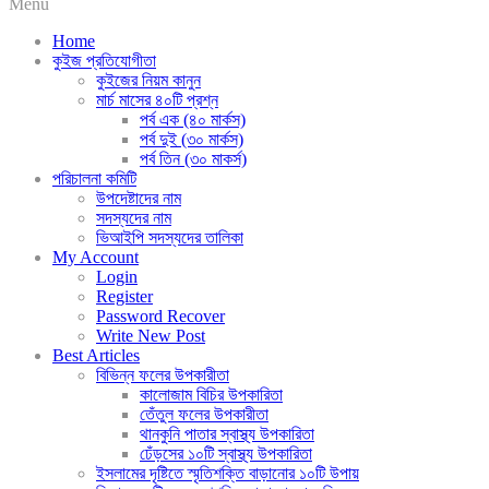
Menu
Home
কুইজ প্রতিযোগীতা
কুইজের নিয়ম কানুন
মার্চ মাসের ৪০টি প্রশ্ন
পর্ব এক (৪০ মার্কস)
পর্ব দুই (৩০ মার্কস)
পর্ব তিন (৩০ মাকর্স)
পরিচালনা কমিটি
উপদেষ্টাদের নাম
সদস্যদের নাম
ভিআইপি সদস্যদের তালিকা
My Account
Login
Register
Password Recover
Write New Post
Best Articles
বিভিন্ন ফলের উপকারীতা
কালোজাম বিচির উপকারিতা
তেঁতুল ফলের উপকারীতা
থানকুনি পাতার স্বাস্থ্য উপকারিতা
ঢেঁড়সের ১০টি স্বাস্থ্য উপকারিতা
ইসলামের দৃষ্টিতে স্মৃতিশক্তি বাড়ানোর ১০টি উপায়