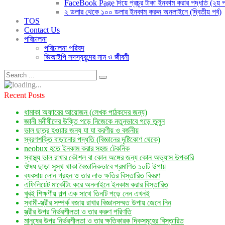
FaceBook Page দিয়ে প্রচুর টাকা ইনকাম করার পদ্ধতি (২য় পর
২ ডলার থেকে ১০০ ডলার ইনকাম করুন অনলাইনে (দ্বিতীয় পর্ব)
TOS
Contact Us
পরিচালনা
পরিচালনা পরিষদ
ভিআইপি সদস্যবৃন্দের নাম ও জীবনী
Recent Posts
ধামাকা অফারের আয়োজন (লেখক পাঠকদের জন্য)
জ্ঞানী মনীষীদের উক্তি পড়ে নিজেকে নতুনভাবে গড়ে তুলুন
ভাল ছাত্র হওয়ার জন্য যা যা করণীয় ও বর্জনীয়
স্বরণশক্তি বাড়ানোর পদ্ধতি (বিজ্ঞানের দৃষ্টিকোণ থেকে)
neobux হতে ইনকাম করার সহজ টেকনিক
স্বাস্থ্য ভাল রাখার কৌশল বা কোন অঙ্গের জন্য কোন অভ্যাস উপকারি
ঔষধ ছাড়া সুস্থ থাকা বৈজ্ঞানিকভাবে প্রমাণিত ১০টি উপায়
ব্যবসায় লোন গ্রহন ও তার লাভ ক্ষতির বিস্তারিত বিবরণ
এফিলিয়েট মার্কেটিং করে অনলাইনে ইনকাম করার বিস্তারিত
খুবই শিক্ষণীয় গল্প এক সাথে তিনটি পড়ে নেন এখনই
স্বামী-স্ত্রীর সম্পর্ক বজায় রাখার বিজ্ঞানসম্মত উপায় জেনে নিন
স্ত্রীর উপর নির্ভরশীলতা ও তার করুণ পরিণতি
মানুষের উপর নির্ভরশীলতা ও তার ক্ষতিকারক দিকসমূহের বিস্তারিত