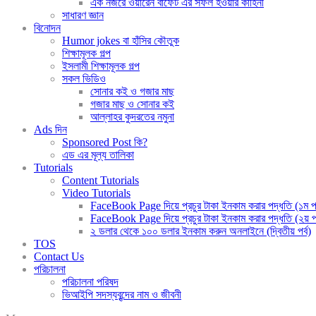
এক নজরে ওয়ারেন বাফেট এর সফল হওয়ার কাহিনী
সাধারণ জ্ঞান
বিনোদন
Humor jokes বা হাঁসির কৌতুক
শিক্ষামূলক গল্প
ইসলামী শিক্ষামূলক গল্প
সকল ভিডিও
সোনার কই ও গজার মাছ
গজার মাছ ও সোনার কই
আল্লাহর কুদরতের নমুনা
Ads দিন
Sponsored Post কি?
এড এর মূল্য তালিকা
Tutorials
Content Tutorials
Video Tutorials
FaceBook Page দিয়ে প্রচুর টাকা ইনকাম করার পদ্ধতি (১ম পর
FaceBook Page দিয়ে প্রচুর টাকা ইনকাম করার পদ্ধতি (২য় পর
২ ডলার থেকে ১০০ ডলার ইনকাম করুন অনলাইনে (দ্বিতীয় পর্ব)
TOS
Contact Us
পরিচালনা
পরিচালনা পরিষদ
ভিআইপি সদস্যবৃন্দের নাম ও জীবনী