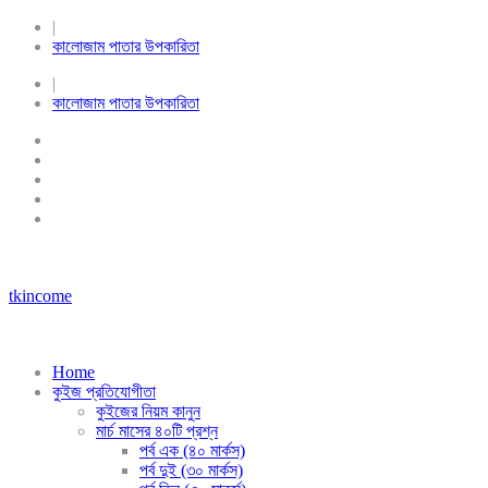
|
কালোজাম পাতার উপকারিতা
|
কালোজাম পাতার উপকারিতা
tkincome
Home
কুইজ প্রতিযোগীতা
কুইজের নিয়ম কানুন
মার্চ মাসের ৪০টি প্রশ্ন
পর্ব এক (৪০ মার্কস)
পর্ব দুই (৩০ মার্কস)