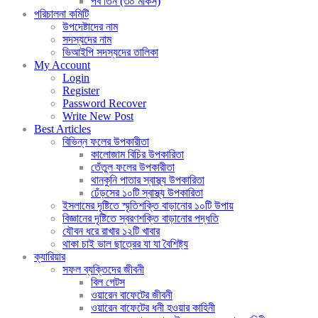
পর্ব তিন (৩০ মাকর্স)
পরিচালনা কমিটি
উপদেষ্টাদের নাম
সদস্যদের নাম
ভিআইপি সদস্যদের তালিকা
My Account
Login
Register
Password Recover
Write New Post
Best Articles
বিভিন্ন ফলের উপকারীতা
কালোজাম বিচির উপকারিতা
তেঁতুল ফলের উপকারীতা
থানকুনি পাতার স্বাস্থ্য উপকারিতা
ঢেঁড়সের ১০টি স্বাস্থ্য উপকারিতা
ইসলামের দৃষ্টিতে স্মৃতিশক্তি বাড়ানোর ১০টি উপায়
বিজ্ঞানের দৃষ্টিতে স্বরণশক্তি বাড়ানোর পদ্ধতি
যৌবন ধরে রাখার ১২টি খাবার
থাকা চাই ভাল ছাত্রের যা যা বৈশিষ্ট্য
ক্যারিয়ার
সফল ব্যক্তিদের জীবনী
বিল গেটস
ওয়ারেন বাফেটের জীবনী
ওয়ারেন বাফেটের ধনী হওয়ার কাহিনী