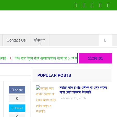
Contact Us
পরিচালনা
ধ ছাড়া সুস্থ থাকা বৈজ্ঞানিকভাবে প্রমাণিত ১০টি উপায়
ব্যবসায় লোন গ্রহন ও তার লাভ ক্ষতির
11:26:32
POPULAR POSTS
স্বাস্থ্য ভাল রাখার কৌশল বা কোন অঙ্গের
Share
জন্য কোন অভ্যাস উপকারি
February 11, 2026
0
Tweet
0