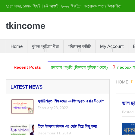
২৫শে সফর, ১৪৪৮ হিজরি
|
৮ই আগস্ট, ২০২৬ খ্রিস্টাব্দ
কালোজাম পাতার উপকারিতা
tkincome
Home
কুইজ প্রতিযোগীতা
পরিচালনা কমিটি
My Account
B
নীয়
Recent Posts
স্বরণশক্তি বাড়ানোর পদ্ধতি (বিজ্ঞানের দৃষ্টিকোণ থেকে)
neobux হতে ইনকাম করা
HOME
LATEST NEWS
সুপারিশকৃত শিক্ষকদের এমপিওভুক্ত করার উদ্যোগ
ভাল ছা
February 23, 2022
Posted 
টিকে ইনকাম ডটকম এর পোষ্ট নিয়ে কিছু কথা
December 11, 2019