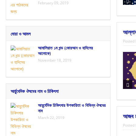
February 09, 2019
আল্লাহ
দোয়া ও আমল
Posted 
আমালিয়াত ১ম খন্ড (কোরআন ও হাদিসের
আলোকে)
November 18, 2019
আর্য়ুবেদিক ঔষধের নাম ও চিকিৎসা
আয়ুর্বেদিক চিকিৎসার উপকারিতা ও বিভিন্ন ঔষধের
নাম
আজব মা
March 22, 2019
Posted 