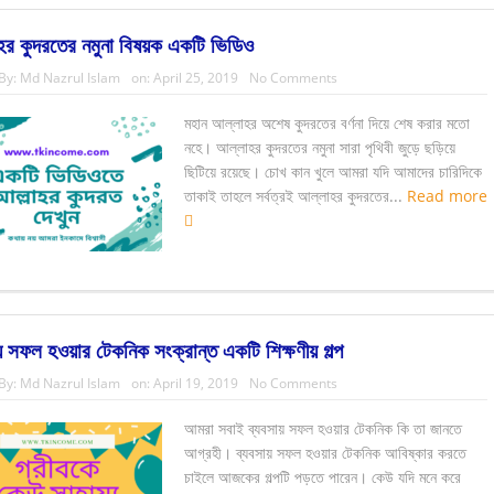
হর কুদরতের নমুনা বিষয়ক একটি ভিডিও
By:
Md Nazrul Islam
on:
April 25, 2019
No Comments
মহান আল্লাহর অশেষ কুদরতের বর্ণনা দিয়ে শেষ করার মতো
নহে। আল্লাহর কুদরতের নমুনা সারা পৃথিবী জুড়ে ছড়িয়ে
ছিটিয়ে রয়েছে। চোখ কান খুলে আমরা যদি আমাদের চারিদিকে
তাকাই তাহলে সর্বত্রই আল্লাহর কুদরতের...
Read more
য় সফল হওয়ার টেকনিক সংক্রান্ত একটি শিক্ষণীয় গল্প
By:
Md Nazrul Islam
on:
April 19, 2019
No Comments
আমরা সবাই ব্যবসায় সফল হওয়ার টেকনিক কি তা জানতে
আগ্রহী। ব্যবসায় সফল হওয়ার টেকনিক আবিষ্কার করতে
চাইলে আজকের গল্পটি পড়তে পারেন। কেউ যদি মনে করে