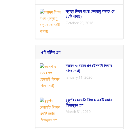
স্বাস্থ্য টিপস বাংলা (শুক্রাণু বাড়াবে যে
১০টি খাবার)
October 29, 2018
৫টি হাঁসির গল্প
দরবেশ ও বাঘের গল্প (ইসলামী কিতাব
থেকে নেয়া)
January 11, 2020
বুযুর্গের কেরামতি বিষয়ক একটি মজার
শিক্ষামূলক গল্প
March 31, 2019