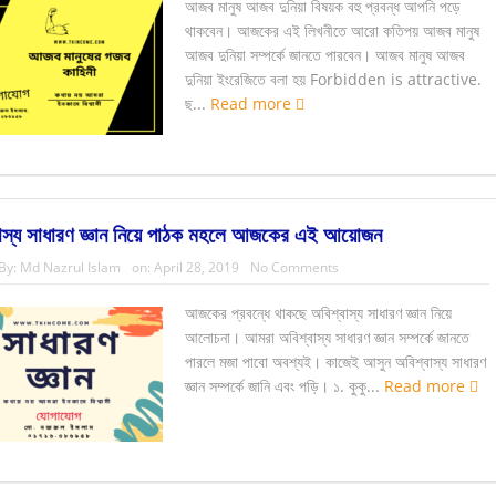
আজব মানুষ আজব দুনিয়া বিষয়ক বহু প্রবন্ধ আপনি পড়ে
থাকবেন। আজকের এই লিখনীতে আরো কতিপয় আজব মানুষ
আজব দুনিয়া সম্পর্কে জানতে পারবেন। আজব মানুষ আজব
দুনিয়া ইংরেজিতে বলা হয় Forbidden is attractive.
ছ...
Read more
বাস্য সাধারণ জ্ঞান নিয়ে পাঠক মহলে আজকের এই আয়োজন
By:
Md Nazrul Islam
on:
April 28, 2019
No Comments
আজকের প্রবন্ধে থাকছে অবিশ্বাস্য সাধারণ জ্ঞান নিয়ে
আলোচনা। আমরা অবিশ্বাস্য সাধারণ জ্ঞান সম্পর্কে জানতে
পারলে মজা পাবো অবশ্যই। কাজেই আসুন অবিশ্বাস্য সাধারণ
জ্ঞান সম্পর্কে জানি এবং পড়ি। ১. কুকু...
Read more