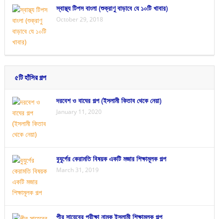
স্বাস্থ্য টিপস বাংলা (শুক্রাণু বাড়াবে যে ১০টি খাবার)
October 29, 2018
৫টি হাঁসির গল্প
দরবেশ ও বাঘের গল্প (ইসলামী কিতাব থেকে নেয়া)
January 11, 2020
বুযুর্গের কেরামতি বিষয়ক একটি মজার শিক্ষামূলক গল্প
March 31, 2019
পীর সাহেবের পরীক্ষা নামক ইসলামী শিক্ষামূলক গল্প