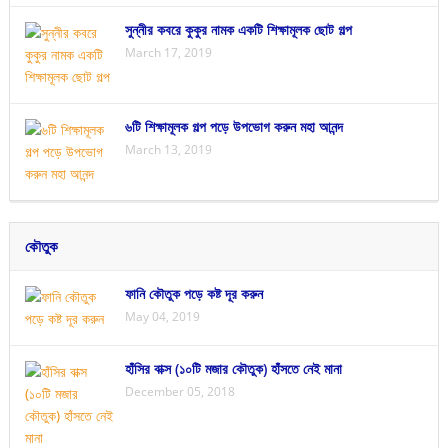
সুন্নীর কবরে কুকুর নামক একটি শিক্ষামূলক ছোট গল্প
March 17, 2019
৬টি শিক্ষামূলক গল্প পড়ে উপভোগ করুন মহা আনন্দ
March 13, 2019
কৌতুক
ফানি কৌতুক পড়ে কষ্ট দূর করুন
May 04, 2019
হাঁসির বাক্স (১০টি মজার কৌতুক) হাঁসতে নেই মানা
December 05, 2018