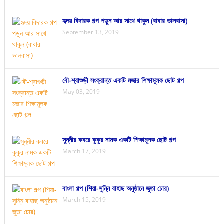
হৃদয় বিদারক গল্প পড়ুন আর সাথে থাকুন (বাবার ভালবাসা)
September 13, 2019
বৌ-শ্বাশুড়ী সংক্রান্ত একটি মজার শিক্ষামূলক ছোট গল্প
May 03, 2019
সুন্নীর কবরে কুকুর নামক একটি শিক্ষামূলক ছোট গল্প
March 17, 2019
বাংলা গল্প (শিয়া-সুন্নি বাহাছ অনুষ্ঠানে জুতা চোর)
March 15, 2019