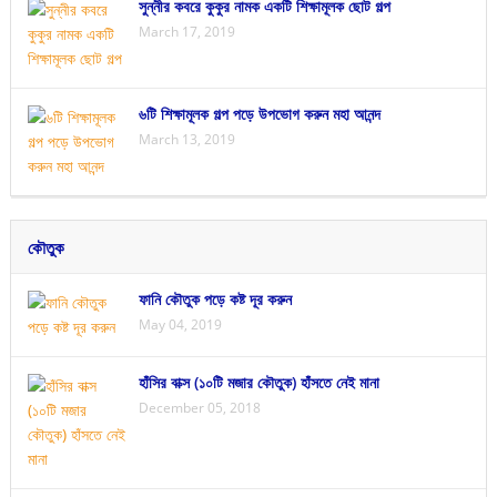
সুন্নীর কবরে কুকুর নামক একটি শিক্ষামূলক ছোট গল্প
March 17, 2019
৬টি শিক্ষামূলক গল্প পড়ে উপভোগ করুন মহা আনন্দ
March 13, 2019
কৌতুক
ফানি কৌতুক পড়ে কষ্ট দূর করুন
May 04, 2019
হাঁসির বাক্স (১০টি মজার কৌতুক) হাঁসতে নেই মানা
December 05, 2018