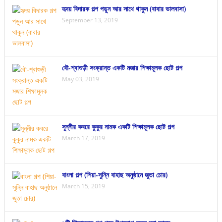
হৃদয় বিদারক গল্প পড়ুন আর সাথে থাকুন (বাবার ভালবাসা)
September 13, 2019
বৌ-শ্বাশুড়ী সংক্রান্ত একটি মজার শিক্ষামূলক ছোট গল্প
May 03, 2019
সুন্নীর কবরে কুকুর নামক একটি শিক্ষামূলক ছোট গল্প
March 17, 2019
বাংলা গল্প (শিয়া-সুন্নি বাহাছ অনুষ্ঠানে জুতা চোর)
March 15, 2019