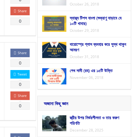
October 26, 2018
Share
স্বাস্থ্য টিপস বাংলা (শুক্রাণু বাড়াবে যে
0
১০টি খাবার)
October 29, 2018
বায়োস্প্রে প্লাস ব্যবহার করে সুস্থ থাকুন
আমরণ
Share
October 31, 2018
0
শেখ সাদী (রহ) এর ১৫টি উক্তি
Tweet
November 06, 2018
0
Share
অজানা কিছু জ্ঞান
0
স্ত্রীর উপর নির্ভরশীলতা ও তার করুণ
পরিণতি
December 28, 2025