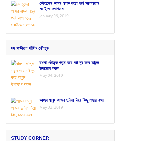
কৌতুকের আসর নামক নতুন পর্বে আপনাদের
সবাইকে স্বাগতম
January 06, 2019
দম ফাটানো হাঁসির কৌতুক
বাংলা কৌতুক পড়ুন আর কষ্ট দূর করে আনন্দ
উপভোগ করুন
May 04, 2019
আজব মানুষ আজব দুনিয়া নিয়ে কিছু মজার কথা
May 02, 2019
STUDY CORNER