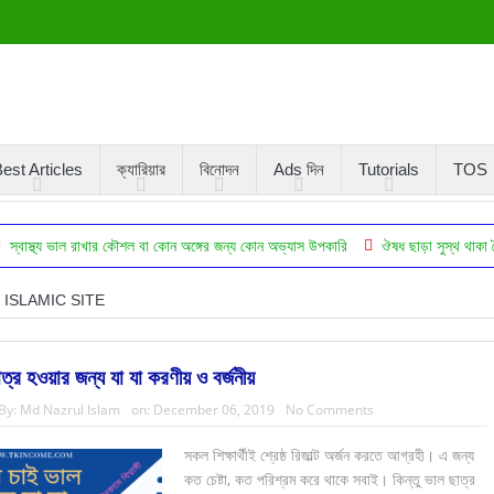
est Articles
ক্যারিয়ার
বিনোদন
Ads দিন
Tutorials
TOS
াল রাখার কৌশল বা কোন অঙ্গের জন্য কোন অভ্যাস উপকারি
ঔষধ ছাড়া সুস্থ থাকা বৈজ্ঞানিকভাবে 
ISLAMIC SITE
ত্র হওয়ার জন্য যা যা করণীয় ও বর্জনীয়
By:
Md Nazrul Islam
on:
December 06, 2019
No Comments
সকল শিক্ষার্থীই শ্রেষ্ঠ রিজাল্ট অর্জন করতে আগ্রহী। এ জন্য
কত চেষ্টা, কত পরিশ্রম করে থাকে সবাই। কিন্তু ভাল ছাত্র