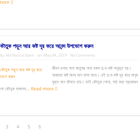
more
কৌতুক পড়ুন আর কষ্ট দূর করে আনন্দ উপভোগ করুন
By:
Md Nazrul Islam
on:
May 04, 2019
No Comments
জীবন চলার পথে মানূষের নানা রকম দু:খ-কষ্ট অনুভূত হয়।
হাজারো কষ্ট মানব মনে বাসা বাধে। এই দু:খ-কষ্ট দূর করে মানূষ
মুক্ত মনে হাঁসতে চায়। তাই কৌতুক শোনা, পাঠ করা প্রয়োজন
লা কৌতুক বাঙ্গালদ...
Read more
3
4
5
6