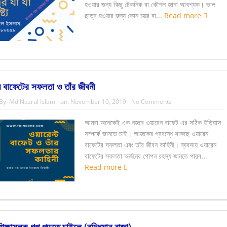
হওয়ার জন্য কিছু টেকনিক বা কৌশল জানা আবশ্যক। ভাল
ছাত্র হওয়ার জন্য কোন মন্ত্র বা...
Read more
 বাফেটের সফলতা ও তাঁর জীবনী
By:
Md Nazrul Islam
on:
November 10, 2019
No Comments
আমরা অনেকেই এক নজরে ওয়ারেন বাফেট এর সঠিক ইতিহাস
সম্পর্কে জানতে চাই। আজকের প্রবন্ধে থাকছে ওয়ারেন
বাফেটের সফলতা এবং তাঁর জীবন কাহিনী। ব্যবসায় ওয়ারেন
বাফেটের সফলতা অর্জনের গোপন রহস্য জানতে পারব...
Read more
শিক্ষামূলক গল্প পড়তে চাইলে (বুদ্ধিমান রাজা)