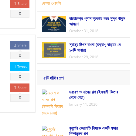
Share
0
বায়োস্প্রে প্লাস ব্যবহার করে সুস্থ থাকুন
আমরণ
October 31, 2018
স্বাস্থ্য টিপস বাংলা (শুক্রাণু বাড়াবে যে
Share
১০টি খাবার)
0
October 29, 2018
Tweet
0
৫টি হাঁসির গল্প
Share
দরবেশ ও বাঘের গল্প (ইসলামী কিতাব
থেকে নেয়া)
0
January 11, 2020
বুযুর্গের কেরামতি বিষয়ক একটি মজার
শিক্ষামূলক গল্প