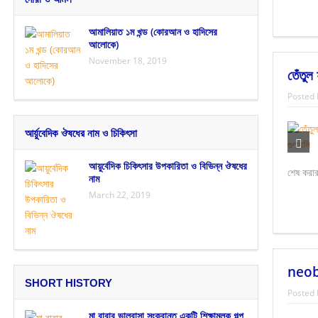
আমালিয়াত ১ম খন্ড (কোরআন ও হাদিসের
আলোকে)
November 18, 2019
তেঁতুল
Posted 
আর্য়ুবেদিক ঔষধের নাম ও চিকিৎসা
আয়ুর্বেদিক চিকিৎসার উপকারিতা ও বিভিন্ন ঔষধের
শেষ করার
নাম
March 22, 2019
neobu
SHORT HISTORY
Posted 
মা বাবার ভালবাসা সংক্রান্ত একটি শিক্ষামূলক গল্প