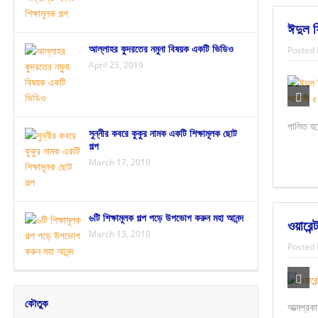
ঈদুল ফ
আল্লাহর কুদরতের নমুনা বিষয়ক একটি ভিডিও
Posted 
April 25, 2019
পালিত হ
সুন্নীর কবরে কুকুর নামক একটি শিক্ষামূলক ছোট
গল্প
March 17, 2019
৬টি শিক্ষামূলক গল্প পড়ে উপভোগ করুন মহা আনন্দ
ওয়ারেন
March 13, 2019
Posted 
কৌতুক
আত্মপ্র