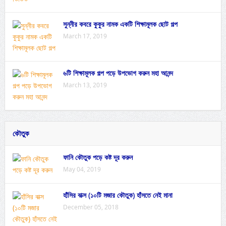
সুন্নীর কবরে কুকুর নামক একটি শিক্ষামূলক ছোট গল্প
March 17, 2019
৬টি শিক্ষামূলক গল্প পড়ে উপভোগ করুন মহা আনন্দ
March 13, 2019
কৌতুক
ফানি কৌতুক পড়ে কষ্ট দূর করুন
May 04, 2019
হাঁসির বাক্স (১০টি মজার কৌতুক) হাঁসতে নেই মানা
December 05, 2018