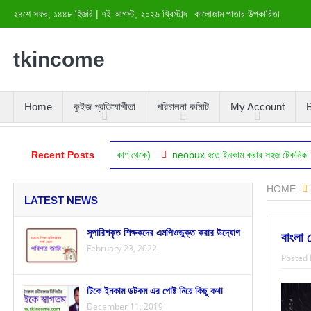
২৪শে সফর, ১৪৪৮ হিজরি
|
৭ই আগস্ট, ২০২৬ খ্রিস্টাব্দ
কালোজাম পাতার উপকারিতা
tkincome
Home
কুইজ প্রতিযোগীতা
পরিচালনা কমিটি
My Account
B
দ্ধতি (বিজ্ঞানের দৃষ্টিকোণ থেকে)
Recent Posts
neobux হতে ইনকাম করার সহজ টেকনিক
স্বাস্থ্
HOME
LATEST NEWS
সুপারিশকৃত শিক্ষকদের এমপিওভুক্ত করার উদ্যোগ
বাংলা 
February 23, 2022
Posted 
টিকে ইনকাম ডটকম এর পোষ্ট নিয়ে কিছু কথা
December 11, 2019