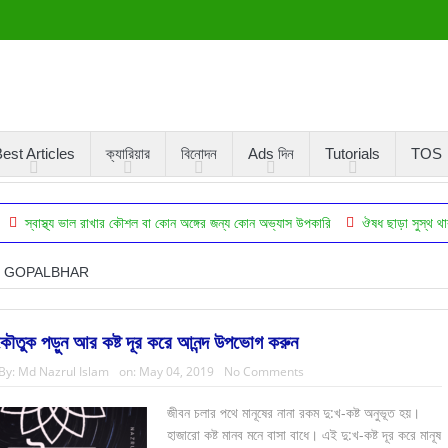
est Articles
ক্যারিয়ার
বিনোদন
Ads দিন
Tutorials
TOS
য ভাল রাখার কৌশল বা কোন অঙ্গের জন্য কোন অভ্যাস উপকারি
ঔষধ ছাড়া সুস্থ থাকা বৈজ্ঞানিকভা
GOPALBHAR
কৌতুক পড়ুন আর কষ্ট দূর করে আনন্দ উপভোগ করুন
By:
Md Nazrul Islam
on:
May 04, 2019
No Comments
জীবন চলার পথে মানূষের নানা রকম দু:খ-কষ্ট অনুভূত হয়।
হাজারো কষ্ট মানব মনে বাসা বাধে। এই দু:খ-কষ্ট দূর করে মানূষ