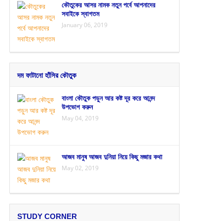
কৌতুকের আসর নামক নতুন পর্বে আপনাদের
সবাইকে স্বাগতম
January 06, 2019
দম ফাটানো হাঁসির কৌতুক
বাংলা কৌতুক পড়ুন আর কষ্ট দূর করে আনন্দ
উপভোগ করুন
May 04, 2019
আজব মানুষ আজব দুনিয়া নিয়ে কিছু মজার কথা
May 02, 2019
STUDY CORNER