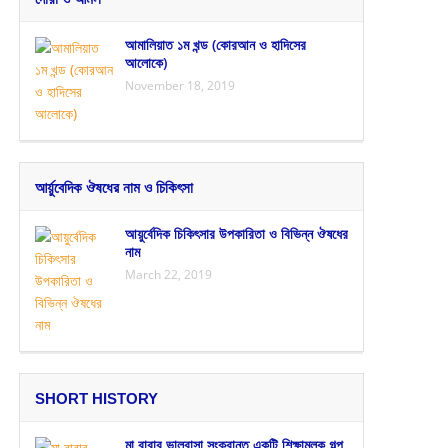
আমালিয়াত ১ম খন্ড (কোরআন ও হাদিসের
আলোকে)
November 18, 2019
আর্য়ুবেদিক ঔষধের নাম ও চিকিৎসা
আয়ুর্বেদিক চিকিৎসার উপকারিতা ও বিভিন্ন ঔষধের
নাম
March 22, 2019
SHORT HISTORY
মা বাবার ভালবাসা সংক্রান্ত একটি শিক্ষামূলক গল্প