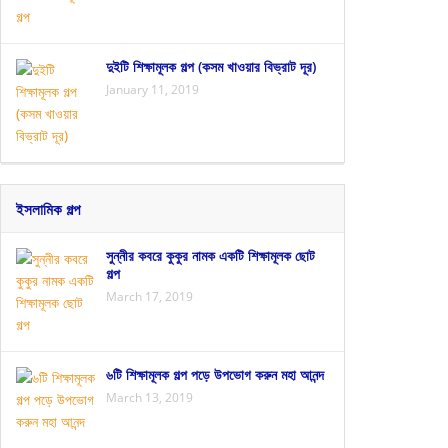
দুইটি শিক্ষামূলক গল্প (কসম খাওয়ার বিভ্রাট দূর)
January 11, 2019
ইসলামিক গল্প
সুন্নীর কবরে কুকুর নামক একটি শিক্ষামূলক ছোট
গল্প
March 17, 2019
৬টি শিক্ষামূলক গল্প পড়ে উপভোগ করুন মহা আনন্দ
March 13, 2019