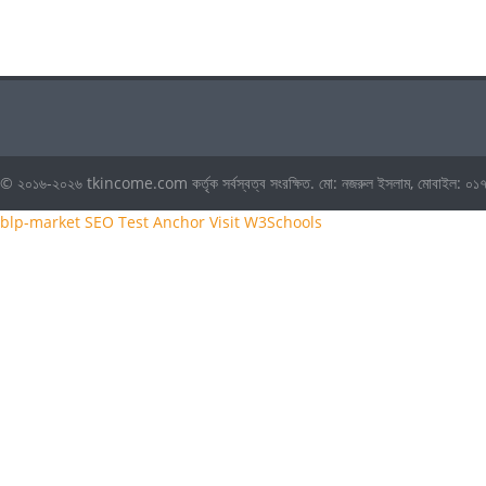
© ২০১৬-২০২৬ tkincome.com কর্তৃক সর্বস্বত্ব সংরক্ষিত. মো: নজরুল ইসলাম, মোবাই
blp-market
SEO Test Anchor
Visit W3Schools