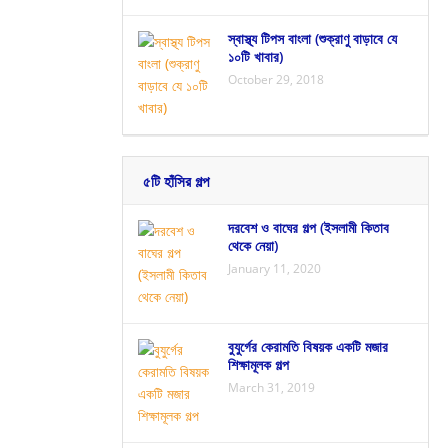
স্বাস্থ্য টিপস বাংলা (শুক্রাণু বাড়াবে যে
১০টি খাবার)
October 29, 2018
৫টি হাঁসির গল্প
দরবেশ ও বাঘের গল্প (ইসলামী কিতাব
থেকে নেয়া)
January 11, 2020
বুযুর্গের কেরামতি বিষয়ক একটি মজার
শিক্ষামূলক গল্প
March 31, 2019