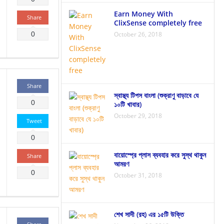
গল্প (ইসলামী কিতাব থেকে নেয়া)
Earn Money With
Share
ClixSense completely free
0
October 26, 2018
Share
স্বাস্থ্য টিপস বাংলা (শুক্রাণু বাড়াবে যে
0
১০টি খাবার)
October 29, 2018
Tweet
0
বায়োস্প্রে প্লাস ব্যবহার করে সুস্থ থাকুন
Share
আমরণ
0
October 31, 2018
শেখ সাদী (রহ) এর ১৫টি উক্তি