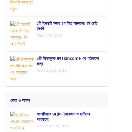
১টি ইসলামী মজার গল্প নিয়ে আজকের এই ছোট্ট
লিখনী
March 17, 2019
৫টি শিক্ষামূলক গল্প tkincome এর পাঠকদের
জন্য
February 09, 2019
দোয়া ও আমল
আমালিয়াত ১ম খন্ড (কোরআন ও হাদিসের
আলোকে)
November 18, 2019