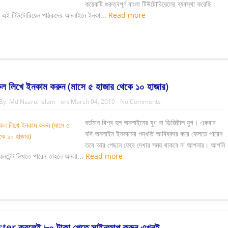
ার ( ১২টি নিয়মিত খাবার)
Clixsense থেকে ইনকাম প্রতিদিন ২ ডলার
দরবেশ ও বাঘের 
কয়েকটি গুরুত্বপূর্ণ বাংলা টিউটোরিয়েলের ব্যবস্থা করেছি।
 এই টিউটোরিয়েল পাঠকদের অনলাইনে ইনকা...
Read more
েল লিখে ইনকাম করুন (মাসে ৫ হাজার থেকে ১০ হাজার)
By:
Md Nazrul Islam
on:
March 04, 2019
No Comments
বর্তমান বিশ্ব হল অনলাইনের যুগ বা ডিজিটাল যুগ। একবার
যদি অনলাইন ইনকামের পদ্ধতি আবিষ্কার করে ফেলতে পারেন
তবে আর পেছনে ফেরে দেখার সময় থাকবে না আপনার। আপনি
কনটেন্ট লিখতে পারেন তাহলে অনলা...
Read more
ter করলেই ৮০ টাকা পেতে সাইনআপ করুন এখনই