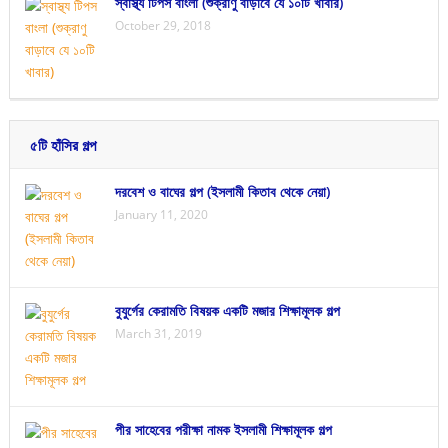
স্বাস্থ্য টিপস বাংলা (শুক্রাণু বাড়াবে যে ১০টি খাবার)
October 29, 2018
৫টি হাঁসির গল্প
দরবেশ ও বাঘের গল্প (ইসলামী কিতাব থেকে নেয়া)
January 11, 2020
বুযুর্গের কেরামতি বিষয়ক একটি মজার শিক্ষামূলক গল্প
March 31, 2019
পীর সাহেবের পরীক্ষা নামক ইসলামী শিক্ষামূলক গল্প