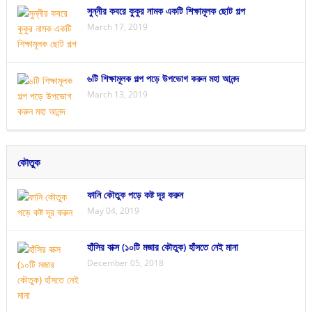
সুন্নীর কবরে কুকুর নামক একটি শিক্ষামূলক ছোট গল্প
March 17, 2019
৬টি শিক্ষামূলক গল্প পড়ে উপভোগ করুন মহা আনন্দ
March 13, 2019
কৌতুক
ফানি কৌতুক পড়ে কষ্ট দূর করুন
May 04, 2019
হাঁসির বাক্স (১০টি মজার কৌতুক) হাঁসতে নেই মানা
December 05, 2018