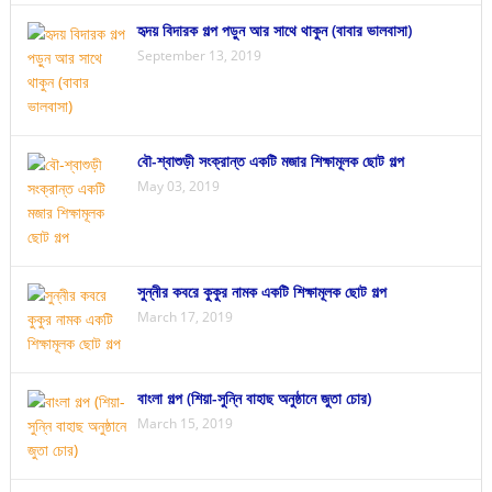
হৃদয় বিদারক গল্প পড়ুন আর সাথে থাকুন (বাবার ভালবাসা)
September 13, 2019
বৌ-শ্বাশুড়ী সংক্রান্ত একটি মজার শিক্ষামূলক ছোট গল্প
May 03, 2019
সুন্নীর কবরে কুকুর নামক একটি শিক্ষামূলক ছোট গল্প
March 17, 2019
বাংলা গল্প (শিয়া-সুন্নি বাহাছ অনুষ্ঠানে জুতা চোর)
March 15, 2019