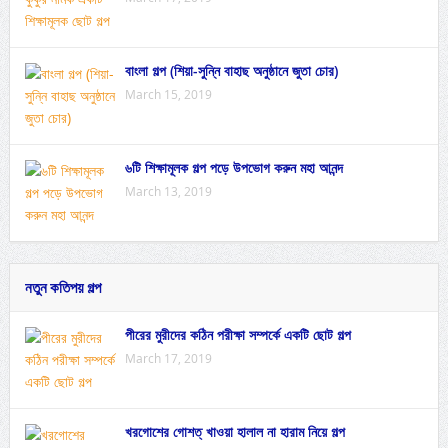
বাংলা গল্প (শিয়া-সুন্নি বাহাছ অনুষ্ঠানে জুতা চোর)
March 15, 2019
৬টি শিক্ষামূলক গল্প পড়ে উপভোগ করুন মহা আনন্দ
March 13, 2019
নতুন কতিপয় গল্প
পীরের মুরীদের কঠিন পরীক্ষা সম্পর্কে একটি ছোট গল্প
March 17, 2019
খরগোশের গোশত্ খাওয়া হালাল না হারাম নিয়ে গল্প