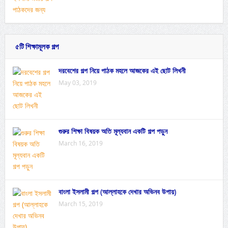
৫টি শিক্ষামূলক গল্প
দরবেশের গল্প নিয়ে পাঠক মহলে আজকের এই ছোট লিখনী
May 03, 2019
গুরুর শিক্ষা বিষয়ক অতি মূল্যবান একটি গল্প পড়ুন
March 16, 2019
বাংলা ইসলামী গল্প (আল্লাহকে দেখার অভিনব উপায়)
March 15, 2019