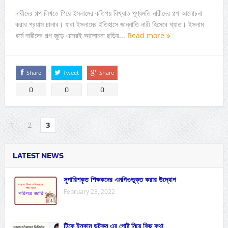
নারীদের গল্প লিখতে গিয়ে ইসলামের কতিপয় বিখ্যাত পূণ্যমতি নারীদের গল্প আলোচনা
করার প্রয়াস চালাব। যারা ইসলামের ইতিহাসে জান্নাতি নারী হিসেবে খ্যাত। ইসলাম
ধর্মে নারীদের গল্প জুড়ে এদেরই আলোচনা ছড়িয়...
Read more
Share
Tweet
Share
0
0
0
1
2
3
LATEST NEWS
সুপারিশকৃত শিক্ষকদের এমপিওভুক্ত করার উদ্যোগ
February 23, 2022
টিকে ইনকাম ডটকম এর পোষ্ট নিয়ে কিছু কথা