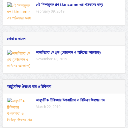
৫টি শিক্ষামূলক গল্প tkincome এর পাঠকদের জন্য
February 09, 2019
দোয়া ও আমল
আমালিয়াত ১ম খন্ড (কোরআন ও হাদিসের আলোকে)
November 18, 2019
আর্য়ুবেদিক ঔষধের নাম ও চিকিৎসা
আয়ুর্বেদিক চিকিৎসার উপকারিতা ও বিভিন্ন ঔষধের নাম
March 22, 2019