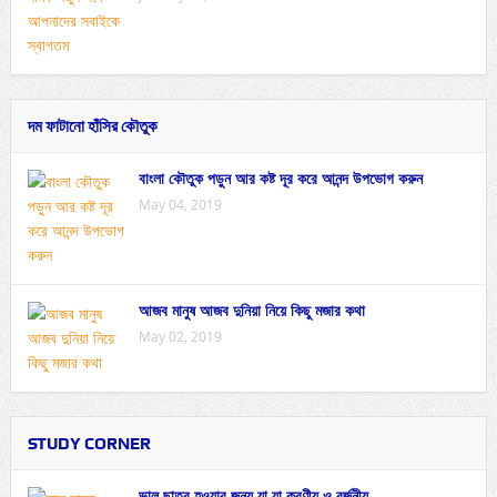
দম ফাটানো হাঁসির কৌতুক
বাংলা কৌতুক পড়ুন আর কষ্ট দূর করে আনন্দ উপভোগ করুন
May 04, 2019
আজব মানুষ আজব দুনিয়া নিয়ে কিছু মজার কথা
May 02, 2019
STUDY CORNER
ভাল ছাত্র হওয়ার জন্য যা যা করণীয় ও বর্জনীয়