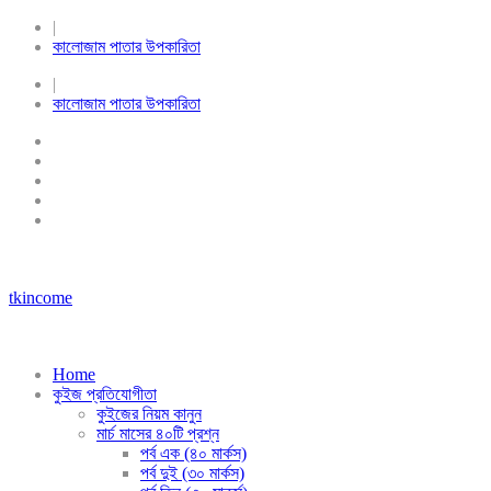
|
কালোজাম পাতার উপকারিতা
|
কালোজাম পাতার উপকারিতা
tkincome
Home
কুইজ প্রতিযোগীতা
কুইজের নিয়ম কানুন
মার্চ মাসের ৪০টি প্রশ্ন
পর্ব এক (৪০ মার্কস)
পর্ব দুই (৩০ মার্কস)