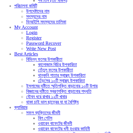
পর্ব তিন (৩০ মাকর্স)
পরিচালনা কমিটি
উপদেষ্টাদের নাম
সদস্যদের নাম
ভিআইপি সদস্যদের তালিকা
My Account
Login
Register
Password Recover
Write New Post
Best Articles
বিভিন্ন ফলের উপকারীতা
কালোজাম বিচির উপকারিতা
তেঁতুল ফলের উপকারীতা
থানকুনি পাতার স্বাস্থ্য উপকারিতা
ঢেঁড়সের ১০টি স্বাস্থ্য উপকারিতা
ইসলামের দৃষ্টিতে স্মৃতিশক্তি বাড়ানোর ১০টি উপায়
বিজ্ঞানের দৃষ্টিতে স্বরণশক্তি বাড়ানোর পদ্ধতি
যৌবন ধরে রাখার ১২টি খাবার
থাকা চাই ভাল ছাত্রের যা যা বৈশিষ্ট্য
ক্যারিয়ার
সফল ব্যক্তিদের জীবনী
বিল গেটস
ওয়ারেন বাফেটের জীবনী
ওয়ারেন বাফেটের ধনী হওয়ার কাহিনী