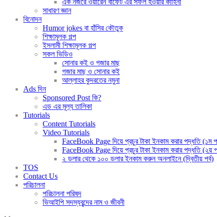
এক নজরে ওয়ারেন বাফেট এর সফল হওয়ার কাহিনী
সাধারণ জ্ঞান
বিনোদন
Humor jokes বা হাঁসির কৌতুক
শিক্ষামূলক গল্প
ইসলামী শিক্ষামূলক গল্প
সকল ভিডিও
সোনার কই ও গজার মাছ
গজার মাছ ও সোনার কই
আল্লাহর কুদরতের নমুনা
Ads দিন
Sponsored Post কি?
এড এর মূল্য তালিকা
Tutorials
Content Tutorials
Video Tutorials
FaceBook Page দিয়ে প্রচুর টাকা ইনকাম করার পদ্ধতি (১ম পর
FaceBook Page দিয়ে প্রচুর টাকা ইনকাম করার পদ্ধতি (২য় পর
২ ডলার থেকে ১০০ ডলার ইনকাম করুন অনলাইনে (দ্বিতীয় পর্ব)
TOS
Contact Us
পরিচালনা
পরিচালনা পরিষদ
ভিআইপি সদস্যবৃন্দের নাম ও জীবনী