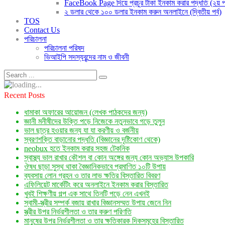
FaceBook Page দিয়ে প্রচুর টাকা ইনকাম করার পদ্ধতি (২য় পর
২ ডলার থেকে ১০০ ডলার ইনকাম করুন অনলাইনে (দ্বিতীয় পর্ব)
TOS
Contact Us
পরিচালনা
পরিচালনা পরিষদ
ভিআইপি সদস্যবৃন্দের নাম ও জীবনী
Recent Posts
ধামাকা অফারের আয়োজন (লেখক পাঠকদের জন্য)
জ্ঞানী মনীষীদের উক্তি পড়ে নিজেকে নতুনভাবে গড়ে তুলুন
ভাল ছাত্র হওয়ার জন্য যা যা করণীয় ও বর্জনীয়
স্বরণশক্তি বাড়ানোর পদ্ধতি (বিজ্ঞানের দৃষ্টিকোণ থেকে)
neobux হতে ইনকাম করার সহজ টেকনিক
স্বাস্থ্য ভাল রাখার কৌশল বা কোন অঙ্গের জন্য কোন অভ্যাস উপকারি
ঔষধ ছাড়া সুস্থ থাকা বৈজ্ঞানিকভাবে প্রমাণিত ১০টি উপায়
ব্যবসায় লোন গ্রহন ও তার লাভ ক্ষতির বিস্তারিত বিবরণ
এফিলিয়েট মার্কেটিং করে অনলাইনে ইনকাম করার বিস্তারিত
খুবই শিক্ষণীয় গল্প এক সাথে তিনটি পড়ে নেন এখনই
স্বামী-স্ত্রীর সম্পর্ক বজায় রাখার বিজ্ঞানসম্মত উপায় জেনে নিন
স্ত্রীর উপর নির্ভরশীলতা ও তার করুণ পরিণতি
মানুষের উপর নির্ভরশীলতা ও তার ক্ষতিকারক দিকসমূহের বিস্তারিত