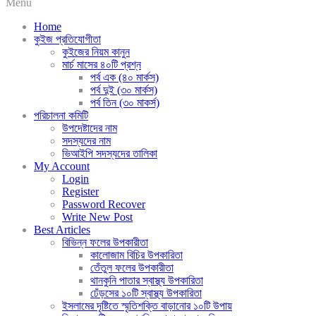
Menu
Home
কুইজ প্রতিযোগীতা
কুইজের নিয়ম কানুন
মার্চ মাসের ৪০টি প্রশ্ন
পর্ব এক (৪০ মার্কস)
পর্ব দুই (৩০ মার্কস)
পর্ব তিন (৩০ মাকর্স)
পরিচালনা কমিটি
উপদেষ্টাদের নাম
সদস্যদের নাম
ভিআইপি সদস্যদের তালিকা
My Account
Login
Register
Password Recover
Write New Post
Best Articles
বিভিন্ন ফলের উপকারীতা
কালোজাম বিচির উপকারিতা
তেঁতুল ফলের উপকারীতা
থানকুনি পাতার স্বাস্থ্য উপকারিতা
ঢেঁড়সের ১০টি স্বাস্থ্য উপকারিতা
ইসলামের দৃষ্টিতে স্মৃতিশক্তি বাড়ানোর ১০টি উপায়