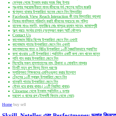
ফেসবুক পেজে ইনকাম করার সহজ কিছু উপায়
শৃঙ্খলার প্রয়োজনীয়তা মানব জীবনের সর্ব ক্ষেত্রে অতিব জরুরি
ঋণমুক্ত থাকার উপকারিতা অনেক জেনে নিন বিস্তারিত
Facebook View Reach Interaction কী তার বিস্তারিত ব্যাখ্যা
নিজের মানসিকতা পরিবর্তন করাই জীবনের সবচেয়ে বড় শক্তি
হাফেজ মাওঃ মুফতি, মুফাচ্ছির মোঃ মাসুদুর রহমান সাহেব, জামালপুরী
অল্প খরচে সংসার চালান (অনুস্বরণ করুন স্মার্ট কৌশল)
Contact Us
কালোজাম বিচির বিশেষ উপকারিতা জেনে নিন এখনই
কালোজাম পাতার উপকারিতা জেনে নিন এখনই
কালোজামের পাতা ও বিচির উপকারিতা ১০টি বৈজ্ঞানিকভাবে প্রমাণিত
কলা খাওয়ার ১০টি উপকারিতা | প্রতিদিন একটি কলা কেন খাবেন জানুন
পানি পান করার উপকারিতা জেনে নিন
সিলেটের সকল হাসপাতালের নাম, ঠিকানা ও মোবাইল নাম্বার
তিনটি নতুন গল্প কিন্তু ভিন্ন ধরণের
সুপারিশকৃত শিক্ষকদের এমপিওভুক্ত করার উদ্যোগ
ঢেঁড়সের ১০টি স্বাস্থ্য উপকারিতা জেনে নিন
থানকুনি পাতার উপকারিতা জেনে নিন
যৌবন ধরে রাখার খাবার ( ১২টি নিয়মিত খাবার)
Clixsense থেকে ইনকাম প্রতিদিন ২ ডলার
দরবেশ ও বাঘের গল্প (ইসলামী কিতাব থেকে নেয়া)
Home
buy sell
Skrill, Neteller এবং Perfectmoney ডলার কিনতে