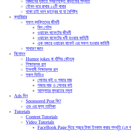
বিজ্ঞানের দৃষ্টিতে স্বরণশক্তি বাড়ানোর পদ্ধতি
যৌবন ধরে রাখার ১২টি খাবার
থাকা চাই ভাল ছাত্রের যা যা বৈশিষ্ট্য
ক্যারিয়ার
সফল ব্যক্তিদের জীবনী
বিল গেটস
ওয়ারেন বাফেটের জীবনী
ওয়ারেন বাফেটের ধনী হওয়ার কাহিনী
এক নজরে ওয়ারেন বাফেট এর সফল হওয়ার কাহিনী
সাধারণ জ্ঞান
বিনোদন
Humor jokes বা হাঁসির কৌতুক
শিক্ষামূলক গল্প
ইসলামী শিক্ষামূলক গল্প
সকল ভিডিও
সোনার কই ও গজার মাছ
গজার মাছ ও সোনার কই
আল্লাহর কুদরতের নমুনা
Ads দিন
Sponsored Post কি?
এড এর মূল্য তালিকা
Tutorials
Content Tutorials
Video Tutorials
FaceBook Page দিয়ে প্রচুর টাকা ইনকাম করার পদ্ধতি (১ম পর