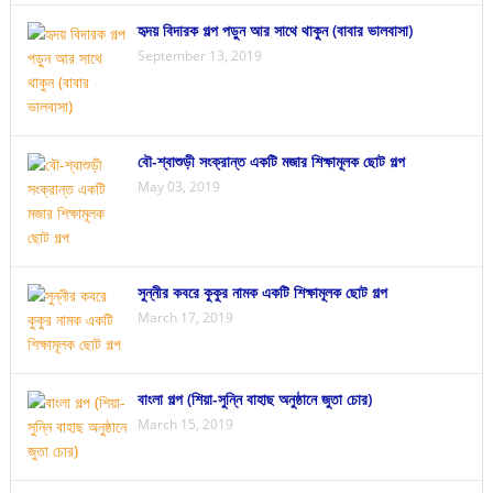
হৃদয় বিদারক গল্প পড়ুন আর সাথে থাকুন (বাবার ভালবাসা)
September 13, 2019
বৌ-শ্বাশুড়ী সংক্রান্ত একটি মজার শিক্ষামূলক ছোট গল্প
May 03, 2019
সুন্নীর কবরে কুকুর নামক একটি শিক্ষামূলক ছোট গল্প
March 17, 2019
বাংলা গল্প (শিয়া-সুন্নি বাহাছ অনুষ্ঠানে জুতা চোর)
March 15, 2019