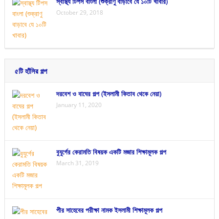
স্বাস্থ্য টিপস বাংলা (শুক্রাণু বাড়াবে যে ১০টি খাবার)
October 29, 2018
৫টি হাঁসির গল্প
দরবেশ ও বাঘের গল্প (ইসলামী কিতাব থেকে নেয়া)
January 11, 2020
বুযুর্গের কেরামতি বিষয়ক একটি মজার শিক্ষামূলক গল্প
March 31, 2019
পীর সাহেবের পরীক্ষা নামক ইসলামী শিক্ষামূলক গল্প