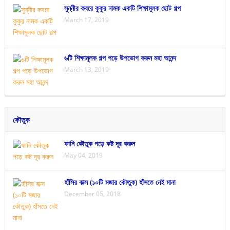
সুন্নীর কবরে কুকুর নামক একটি শিক্ষামূলক ছোট গল্প
March 17, 2019
৬টি শিক্ষামূলক গল্প পড়ে উপভোগ করুন মহা আনন্দ
March 13, 2019
কৌতুক
ফানি কৌতুক পড়ে কষ্ট দূর করুন
May 04, 2019
হাঁসির বাক্স (১০টি মজার কৌতুক) হাঁসতে নেই মানা
December 05, 2018