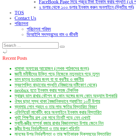
FaceBook Page দিয়ে প্রচুর টাকা ইনকাম করার পদ্ধতি (২য় পর
২ ডলার থেকে ১০০ ডলার ইনকাম করুন অনলাইনে (দ্বিতীয় পর্ব)
TOS
Contact Us
পরিচালনা
পরিচালনা পরিষদ
ভিআইপি সদস্যবৃন্দের নাম ও জীবনী
Recent Posts
ধামাকা অফারের আয়োজন (লেখক পাঠকদের জন্য)
জ্ঞানী মনীষীদের উক্তি পড়ে নিজেকে নতুনভাবে গড়ে তুলুন
ভাল ছাত্র হওয়ার জন্য যা যা করণীয় ও বর্জনীয়
স্বরণশক্তি বাড়ানোর পদ্ধতি (বিজ্ঞানের দৃষ্টিকোণ থেকে)
neobux হতে ইনকাম করার সহজ টেকনিক
স্বাস্থ্য ভাল রাখার কৌশল বা কোন অঙ্গের জন্য কোন অভ্যাস উপকারি
ঔষধ ছাড়া সুস্থ থাকা বৈজ্ঞানিকভাবে প্রমাণিত ১০টি উপায়
ব্যবসায় লোন গ্রহন ও তার লাভ ক্ষতির বিস্তারিত বিবরণ
এফিলিয়েট মার্কেটিং করে অনলাইনে ইনকাম করার বিস্তারিত
খুবই শিক্ষণীয় গল্প এক সাথে তিনটি পড়ে নেন এখনই
স্বামী-স্ত্রীর সম্পর্ক বজায় রাখার বিজ্ঞানসম্মত উপায় জেনে নিন
স্ত্রীর উপর নির্ভরশীলতা ও তার করুণ পরিণতি
মানুষের উপর নির্ভরশীলতা ও তার ক্ষতিকারক দিকসমূহের বিস্তারিত