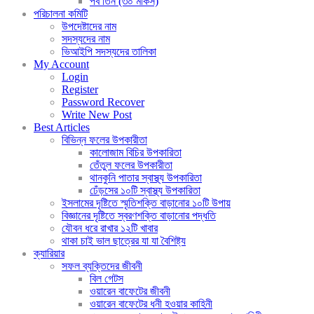
পর্ব তিন (৩০ মাকর্স)
পরিচালনা কমিটি
উপদেষ্টাদের নাম
সদস্যদের নাম
ভিআইপি সদস্যদের তালিকা
My Account
Login
Register
Password Recover
Write New Post
Best Articles
বিভিন্ন ফলের উপকারীতা
কালোজাম বিচির উপকারিতা
তেঁতুল ফলের উপকারীতা
থানকুনি পাতার স্বাস্থ্য উপকারিতা
ঢেঁড়সের ১০টি স্বাস্থ্য উপকারিতা
ইসলামের দৃষ্টিতে স্মৃতিশক্তি বাড়ানোর ১০টি উপায়
বিজ্ঞানের দৃষ্টিতে স্বরণশক্তি বাড়ানোর পদ্ধতি
যৌবন ধরে রাখার ১২টি খাবার
থাকা চাই ভাল ছাত্রের যা যা বৈশিষ্ট্য
ক্যারিয়ার
সফল ব্যক্তিদের জীবনী
বিল গেটস
ওয়ারেন বাফেটের জীবনী
ওয়ারেন বাফেটের ধনী হওয়ার কাহিনী