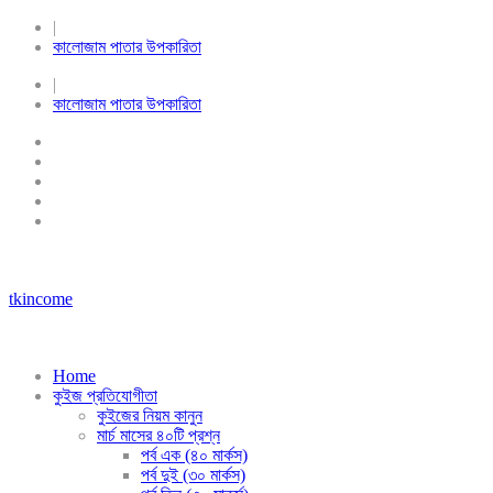
|
কালোজাম পাতার উপকারিতা
|
কালোজাম পাতার উপকারিতা
tkincome
Home
কুইজ প্রতিযোগীতা
কুইজের নিয়ম কানুন
মার্চ মাসের ৪০টি প্রশ্ন
পর্ব এক (৪০ মার্কস)
পর্ব দুই (৩০ মার্কস)