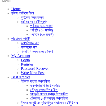
Menu
Home
কুইজ প্রতিযোগীতা
কুইজের নিয়ম কানুন
মার্চ মাসের ৪০টি প্রশ্ন
পর্ব এক (৪০ মার্কস)
পর্ব দুই (৩০ মার্কস)
পর্ব তিন (৩০ মাকর্স)
পরিচালনা কমিটি
উপদেষ্টাদের নাম
সদস্যদের নাম
ভিআইপি সদস্যদের তালিকা
My Account
Login
Register
Password Recover
Write New Post
Best Articles
বিভিন্ন ফলের উপকারীতা
কালোজাম বিচির উপকারিতা
তেঁতুল ফলের উপকারীতা
থানকুনি পাতার স্বাস্থ্য উপকারিতা
ঢেঁড়সের ১০টি স্বাস্থ্য উপকারিতা
ইসলামের দৃষ্টিতে স্মৃতিশক্তি বাড়ানোর ১০টি উপায়