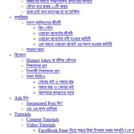
বিজ্ঞানের দৃষ্টিতে স্বরণশক্তি বাড়ানোর পদ্ধতি
যৌবন ধরে রাখার ১২টি খাবার
থাকা চাই ভাল ছাত্রের যা যা বৈশিষ্ট্য
ক্যারিয়ার
সফল ব্যক্তিদের জীবনী
বিল গেটস
ওয়ারেন বাফেটের জীবনী
ওয়ারেন বাফেটের ধনী হওয়ার কাহিনী
এক নজরে ওয়ারেন বাফেট এর সফল হওয়ার কাহিনী
সাধারণ জ্ঞান
বিনোদন
Humor jokes বা হাঁসির কৌতুক
শিক্ষামূলক গল্প
ইসলামী শিক্ষামূলক গল্প
সকল ভিডিও
সোনার কই ও গজার মাছ
গজার মাছ ও সোনার কই
আল্লাহর কুদরতের নমুনা
Ads দিন
Sponsored Post কি?
এড এর মূল্য তালিকা
Tutorials
Content Tutorials
Video Tutorials
FaceBook Page দিয়ে প্রচুর টাকা ইনকাম করার পদ্ধতি (১ম পর