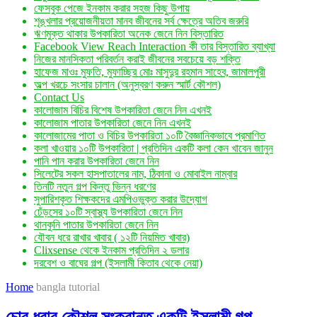
ফেসবুক পেজে ইনকাম করার সহজ কিছু উপায়
শৃঙ্খলার প্রয়োজনীয়তা মানব জীবনের সর্ব ক্ষেত্রে অতিব জরুরি
ঋণমুক্ত থাকার উপকারিতা অনেক জেনে নিন বিস্তারিত
Facebook View Reach Interaction কী তার বিস্তারিত ব্যাখ্যা
নিজের মানসিকতা পরিবর্তন করাই জীবনের সবচেয়ে বড় শক্তি
হাফেজ মাওঃ মুফতি, মুফাচ্ছির মোঃ মাসুদুর রহমান সাহেব, জামালপুরী
অল্প খরচে সংসার চালান (অনুস্বরণ করুন স্মার্ট কৌশল)
Contact Us
কালোজাম বিচির বিশেষ উপকারিতা জেনে নিন এখনই
কালোজাম পাতার উপকারিতা জেনে নিন এখনই
কালোজামের পাতা ও বিচির উপকারিতা ১০টি বৈজ্ঞানিকভাবে প্রমাণিত
কলা খাওয়ার ১০টি উপকারিতা | প্রতিদিন একটি কলা কেন খাবেন জানুন
পানি পান করার উপকারিতা জেনে নিন
সিলেটের সকল হাসপাতালের নাম, ঠিকানা ও মোবাইল নাম্বার
তিনটি নতুন গল্প কিন্তু ভিন্ন ধরণের
সুপারিশকৃত শিক্ষকদের এমপিওভুক্ত করার উদ্যোগ
ঢেঁড়সের ১০টি স্বাস্থ্য উপকারিতা জেনে নিন
থানকুনি পাতার উপকারিতা জেনে নিন
যৌবন ধরে রাখার খাবার ( ১২টি নিয়মিত খাবার)
Clixsense থেকে ইনকাম প্রতিদিন ২ ডলার
দরবেশ ও বাঘের গল্প (ইসলামী কিতাব থেকে নেয়া)
Home
bangla tutorial
চোর ধরার কৌশল সংক্রান্ত একটি ইসলামী গল্প