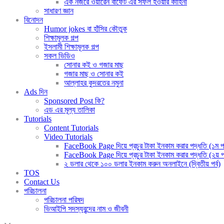
এক নজরে ওয়ারেন বাফেট এর সফল হওয়ার কাহিনী
সাধারণ জ্ঞান
বিনোদন
Humor jokes বা হাঁসির কৌতুক
শিক্ষামূলক গল্প
ইসলামী শিক্ষামূলক গল্প
সকল ভিডিও
সোনার কই ও গজার মাছ
গজার মাছ ও সোনার কই
আল্লাহর কুদরতের নমুনা
Ads দিন
Sponsored Post কি?
এড এর মূল্য তালিকা
Tutorials
Content Tutorials
Video Tutorials
FaceBook Page দিয়ে প্রচুর টাকা ইনকাম করার পদ্ধতি (১ম পর
FaceBook Page দিয়ে প্রচুর টাকা ইনকাম করার পদ্ধতি (২য় পর
২ ডলার থেকে ১০০ ডলার ইনকাম করুন অনলাইনে (দ্বিতীয় পর্ব)
TOS
Contact Us
পরিচালনা
পরিচালনা পরিষদ
ভিআইপি সদস্যবৃন্দের নাম ও জীবনী