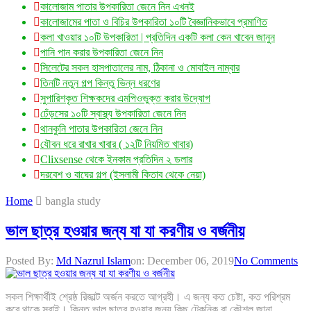
কালোজাম পাতার উপকারিতা জেনে নিন এখনই
কালোজামের পাতা ও বিচির উপকারিতা ১০টি বৈজ্ঞানিকভাবে প্রমাণিত
কলা খাওয়ার ১০টি উপকারিতা | প্রতিদিন একটি কলা কেন খাবেন জানুন
পানি পান করার উপকারিতা জেনে নিন
সিলেটের সকল হাসপাতালের নাম, ঠিকানা ও মোবাইল নাম্বার
তিনটি নতুন গল্প কিন্তু ভিন্ন ধরণের
সুপারিশকৃত শিক্ষকদের এমপিওভুক্ত করার উদ্যোগ
ঢেঁড়সের ১০টি স্বাস্থ্য উপকারিতা জেনে নিন
থানকুনি পাতার উপকারিতা জেনে নিন
যৌবন ধরে রাখার খাবার ( ১২টি নিয়মিত খাবার)
Clixsense থেকে ইনকাম প্রতিদিন ২ ডলার
দরবেশ ও বাঘের গল্প (ইসলামী কিতাব থেকে নেয়া)
Home
bangla study
ভাল ছাত্র হওয়ার জন্য যা যা করণীয় ও বর্জনীয়
Posted By:
Md Nazrul Islam
on:
December 06, 2019
No Comments
সকল শিক্ষার্থীই শ্রেষ্ঠ রিজাল্ট অর্জন করতে আগ্রহী। এ জন্য কত চেষ্টা, কত পরিশ্রম
করে থাকে সবাই। কিন্তু ভাল ছাত্র হওয়ার জন্য কিছু টেকনিক বা কৌশল জানা