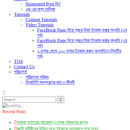
Sponsored Post কি?
এড এর মূল্য তালিকা
Tutorials
Content Tutorials
Video Tutorials
FaceBook Page দিয়ে প্রচুর টাকা ইনকাম করার পদ্ধতি (১ম
পর্ব)
FaceBook Page দিয়ে প্রচুর টাকা ইনকাম করার পদ্ধতি (২য়
পর্ব)
২ ডলার থেকে ১০০ ডলার ইনকাম করুন অনলাইনে (দ্বিতীয়
পর্ব)
TOS
Contact Us
পরিচালনা
পরিচালনা পরিষদ
ভিআইপি সদস্যবৃন্দের নাম ও জীবনী
Recent Posts
ধামাকা অফারের আয়োজন (লেখক পাঠকদের জন্য)
জ্ঞানী মনীষীদের উক্তি পড়ে নিজেকে নতুনভাবে গড়ে তুলুন