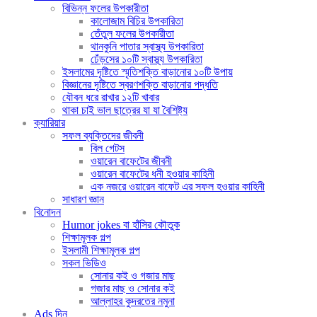
বিভিন্ন ফলের উপকারীতা
কালোজাম বিচির উপকারিতা
তেঁতুল ফলের উপকারীতা
থানকুনি পাতার স্বাস্থ্য উপকারিতা
ঢেঁড়সের ১০টি স্বাস্থ্য উপকারিতা
ইসলামের দৃষ্টিতে স্মৃতিশক্তি বাড়ানোর ১০টি উপায়
বিজ্ঞানের দৃষ্টিতে স্বরণশক্তি বাড়ানোর পদ্ধতি
যৌবন ধরে রাখার ১২টি খাবার
থাকা চাই ভাল ছাত্রের যা যা বৈশিষ্ট্য
ক্যারিয়ার
সফল ব্যক্তিদের জীবনী
বিল গেটস
ওয়ারেন বাফেটের জীবনী
ওয়ারেন বাফেটের ধনী হওয়ার কাহিনী
এক নজরে ওয়ারেন বাফেট এর সফল হওয়ার কাহিনী
সাধারণ জ্ঞান
বিনোদন
Humor jokes বা হাঁসির কৌতুক
শিক্ষামূলক গল্প
ইসলামী শিক্ষামূলক গল্প
সকল ভিডিও
সোনার কই ও গজার মাছ
গজার মাছ ও সোনার কই
আল্লাহর কুদরতের নমুনা
Ads দিন