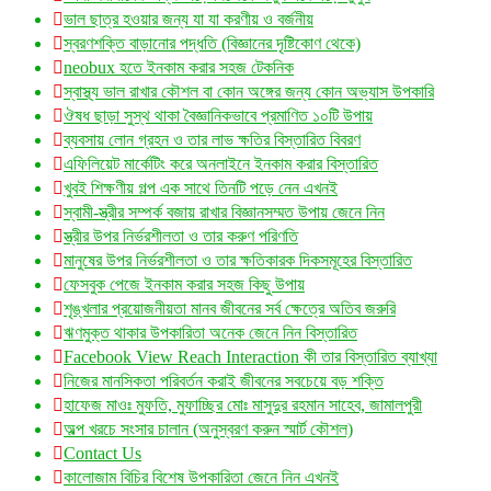
ভাল ছাত্র হওয়ার জন্য যা যা করণীয় ও বর্জনীয়
স্বরণশক্তি বাড়ানোর পদ্ধতি (বিজ্ঞানের দৃষ্টিকোণ থেকে)
neobux হতে ইনকাম করার সহজ টেকনিক
স্বাস্থ্য ভাল রাখার কৌশল বা কোন অঙ্গের জন্য কোন অভ্যাস উপকারি
ঔষধ ছাড়া সুস্থ থাকা বৈজ্ঞানিকভাবে প্রমাণিত ১০টি উপায়
ব্যবসায় লোন গ্রহন ও তার লাভ ক্ষতির বিস্তারিত বিবরণ
এফিলিয়েট মার্কেটিং করে অনলাইনে ইনকাম করার বিস্তারিত
খুবই শিক্ষণীয় গল্প এক সাথে তিনটি পড়ে নেন এখনই
স্বামী-স্ত্রীর সম্পর্ক বজায় রাখার বিজ্ঞানসম্মত উপায় জেনে নিন
স্ত্রীর উপর নির্ভরশীলতা ও তার করুণ পরিণতি
মানুষের উপর নির্ভরশীলতা ও তার ক্ষতিকারক দিকসমূহের বিস্তারিত
ফেসবুক পেজে ইনকাম করার সহজ কিছু উপায়
শৃঙ্খলার প্রয়োজনীয়তা মানব জীবনের সর্ব ক্ষেত্রে অতিব জরুরি
ঋণমুক্ত থাকার উপকারিতা অনেক জেনে নিন বিস্তারিত
Facebook View Reach Interaction কী তার বিস্তারিত ব্যাখ্যা
নিজের মানসিকতা পরিবর্তন করাই জীবনের সবচেয়ে বড় শক্তি
হাফেজ মাওঃ মুফতি, মুফাচ্ছির মোঃ মাসুদুর রহমান সাহেব, জামালপুরী
অল্প খরচে সংসার চালান (অনুস্বরণ করুন স্মার্ট কৌশল)
Contact Us
কালোজাম বিচির বিশেষ উপকারিতা জেনে নিন এখনই