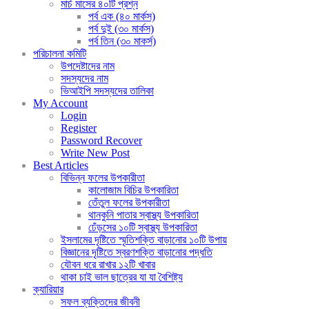
মার্চ মাসের ৪০টি প্রশ্ন
পর্ব এক (৪০ মার্কস)
পর্ব দুই (৩০ মার্কস)
পর্ব তিন (৩০ মাকর্স)
পরিচালনা কমিটি
উপদেষ্টাদের নাম
সদস্যদের নাম
ভিআইপি সদস্যদের তালিকা
My Account
Login
Register
Password Recover
Write New Post
Best Articles
বিভিন্ন ফলের উপকারীতা
কালোজাম বিচির উপকারিতা
তেঁতুল ফলের উপকারীতা
থানকুনি পাতার স্বাস্থ্য উপকারিতা
ঢেঁড়সের ১০টি স্বাস্থ্য উপকারিতা
ইসলামের দৃষ্টিতে স্মৃতিশক্তি বাড়ানোর ১০টি উপায়
বিজ্ঞানের দৃষ্টিতে স্বরণশক্তি বাড়ানোর পদ্ধতি
যৌবন ধরে রাখার ১২টি খাবার
থাকা চাই ভাল ছাত্রের যা যা বৈশিষ্ট্য
ক্যারিয়ার
সফল ব্যক্তিদের জীবনী