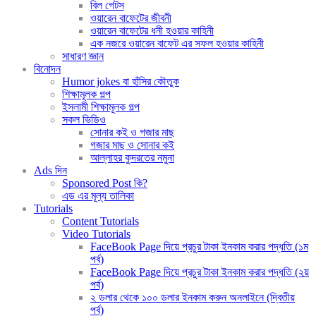
বিল গেটস
ওয়ারেন বাফেটের জীবনী
ওয়ারেন বাফেটের ধনী হওয়ার কাহিনী
এক নজরে ওয়ারেন বাফেট এর সফল হওয়ার কাহিনী
সাধারণ জ্ঞান
বিনোদন
Humor jokes বা হাঁসির কৌতুক
শিক্ষামূলক গল্প
ইসলামী শিক্ষামূলক গল্প
সকল ভিডিও
সোনার কই ও গজার মাছ
গজার মাছ ও সোনার কই
আল্লাহর কুদরতের নমুনা
Ads দিন
Sponsored Post কি?
এড এর মূল্য তালিকা
Tutorials
Content Tutorials
Video Tutorials
FaceBook Page দিয়ে প্রচুর টাকা ইনকাম করার পদ্ধতি (১ম
পর্ব)
FaceBook Page দিয়ে প্রচুর টাকা ইনকাম করার পদ্ধতি (২য়
পর্ব)
২ ডলার থেকে ১০০ ডলার ইনকাম করুন অনলাইনে (দ্বিতীয়
পর্ব)