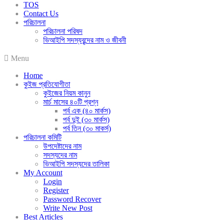
TOS
Contact Us
পরিচালনা
পরিচালনা পরিষদ
ভিআইপি সদস্যবৃন্দের নাম ও জীবনী
Menu
Home
কুইজ প্রতিযোগীতা
কুইজের নিয়ম কানুন
মার্চ মাসের ৪০টি প্রশ্ন
পর্ব এক (৪০ মার্কস)
পর্ব দুই (৩০ মার্কস)
পর্ব তিন (৩০ মাকর্স)
পরিচালনা কমিটি
উপদেষ্টাদের নাম
সদস্যদের নাম
ভিআইপি সদস্যদের তালিকা
My Account
Login
Register
Password Recover
Write New Post
Best Articles