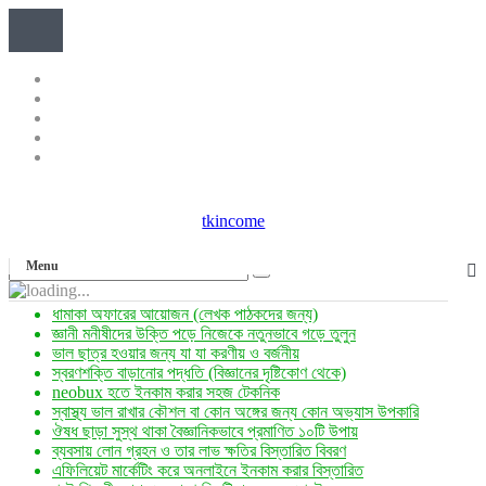
tkincome
Menu
ধামাকা অফারের আয়োজন (লেখক পাঠকদের জন্য)
জ্ঞানী মনীষীদের উক্তি পড়ে নিজেকে নতুনভাবে গড়ে তুলুন
ভাল ছাত্র হওয়ার জন্য যা যা করণীয় ও বর্জনীয়
স্বরণশক্তি বাড়ানোর পদ্ধতি (বিজ্ঞানের দৃষ্টিকোণ থেকে)
neobux হতে ইনকাম করার সহজ টেকনিক
স্বাস্থ্য ভাল রাখার কৌশল বা কোন অঙ্গের জন্য কোন অভ্যাস উপকারি
ঔষধ ছাড়া সুস্থ থাকা বৈজ্ঞানিকভাবে প্রমাণিত ১০টি উপায়
ব্যবসায় লোন গ্রহন ও তার লাভ ক্ষতির বিস্তারিত বিবরণ
এফিলিয়েট মার্কেটিং করে অনলাইনে ইনকাম করার বিস্তারিত