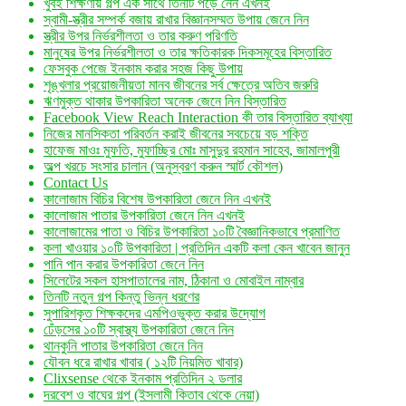
খুবই শিক্ষণীয় গল্প এক সাথে তিনটি পড়ে নেন এখনই
স্বামী-স্ত্রীর সম্পর্ক বজায় রাখার বিজ্ঞানসম্মত উপায় জেনে নিন
স্ত্রীর উপর নির্ভরশীলতা ও তার করুণ পরিণতি
মানুষের উপর নির্ভরশীলতা ও তার ক্ষতিকারক দিকসমূহের বিস্তারিত
ফেসবুক পেজে ইনকাম করার সহজ কিছু উপায়
শৃঙ্খলার প্রয়োজনীয়তা মানব জীবনের সর্ব ক্ষেত্রে অতিব জরুরি
ঋণমুক্ত থাকার উপকারিতা অনেক জেনে নিন বিস্তারিত
Facebook View Reach Interaction কী তার বিস্তারিত ব্যাখ্যা
নিজের মানসিকতা পরিবর্তন করাই জীবনের সবচেয়ে বড় শক্তি
হাফেজ মাওঃ মুফতি, মুফাচ্ছির মোঃ মাসুদুর রহমান সাহেব, জামালপুরী
অল্প খরচে সংসার চালান (অনুস্বরণ করুন স্মার্ট কৌশল)
Contact Us
কালোজাম বিচির বিশেষ উপকারিতা জেনে নিন এখনই
কালোজাম পাতার উপকারিতা জেনে নিন এখনই
কালোজামের পাতা ও বিচির উপকারিতা ১০টি বৈজ্ঞানিকভাবে প্রমাণিত
কলা খাওয়ার ১০টি উপকারিতা | প্রতিদিন একটি কলা কেন খাবেন জানুন
পানি পান করার উপকারিতা জেনে নিন
সিলেটের সকল হাসপাতালের নাম, ঠিকানা ও মোবাইল নাম্বার
তিনটি নতুন গল্প কিন্তু ভিন্ন ধরণের
সুপারিশকৃত শিক্ষকদের এমপিওভুক্ত করার উদ্যোগ
ঢেঁড়সের ১০টি স্বাস্থ্য উপকারিতা জেনে নিন
থানকুনি পাতার উপকারিতা জেনে নিন
যৌবন ধরে রাখার খাবার ( ১২টি নিয়মিত খাবার)
Clixsense থেকে ইনকাম প্রতিদিন ২ ডলার
দরবেশ ও বাঘের গল্প (ইসলামী কিতাব থেকে নেয়া)