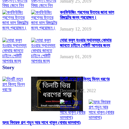
January 25, 2019
কনফিউজিং প্রশ্নের উত্তর জানা ভাল
রিজাল্টের জন্য প্রয়োজন।
January 12, 2019
দোয়া কবুল হওয়ার স্থানসমূহ কোথায়
জানতে চাইলে পোষ্টটি আপনার জন্য
January 01, 2019
Story
তিনটি নতুন গল্প কিন্তু ভিন্ন ধরণের
December 22, 2022
হৃদয় বিদারক গল্প পড়ুন আর সাথে থাকুন (বাবার ভালবাসা)