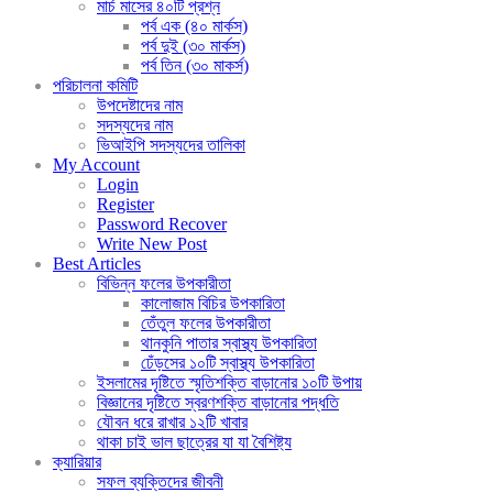
মার্চ মাসের ৪০টি প্রশ্ন
পর্ব এক (৪০ মার্কস)
পর্ব দুই (৩০ মার্কস)
পর্ব তিন (৩০ মাকর্স)
পরিচালনা কমিটি
উপদেষ্টাদের নাম
সদস্যদের নাম
ভিআইপি সদস্যদের তালিকা
My Account
Login
Register
Password Recover
Write New Post
Best Articles
বিভিন্ন ফলের উপকারীতা
কালোজাম বিচির উপকারিতা
তেঁতুল ফলের উপকারীতা
থানকুনি পাতার স্বাস্থ্য উপকারিতা
ঢেঁড়সের ১০টি স্বাস্থ্য উপকারিতা
ইসলামের দৃষ্টিতে স্মৃতিশক্তি বাড়ানোর ১০টি উপায়
বিজ্ঞানের দৃষ্টিতে স্বরণশক্তি বাড়ানোর পদ্ধতি
যৌবন ধরে রাখার ১২টি খাবার
থাকা চাই ভাল ছাত্রের যা যা বৈশিষ্ট্য
ক্যারিয়ার
সফল ব্যক্তিদের জীবনী