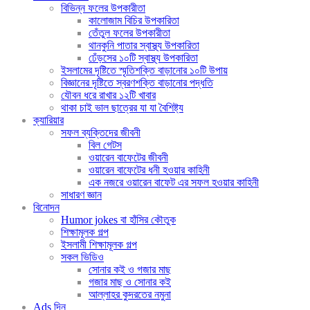
বিভিন্ন ফলের উপকারীতা
কালোজাম বিচির উপকারিতা
তেঁতুল ফলের উপকারীতা
থানকুনি পাতার স্বাস্থ্য উপকারিতা
ঢেঁড়সের ১০টি স্বাস্থ্য উপকারিতা
ইসলামের দৃষ্টিতে স্মৃতিশক্তি বাড়ানোর ১০টি উপায়
বিজ্ঞানের দৃষ্টিতে স্বরণশক্তি বাড়ানোর পদ্ধতি
যৌবন ধরে রাখার ১২টি খাবার
থাকা চাই ভাল ছাত্রের যা যা বৈশিষ্ট্য
ক্যারিয়ার
সফল ব্যক্তিদের জীবনী
বিল গেটস
ওয়ারেন বাফেটের জীবনী
ওয়ারেন বাফেটের ধনী হওয়ার কাহিনী
এক নজরে ওয়ারেন বাফেট এর সফল হওয়ার কাহিনী
সাধারণ জ্ঞান
বিনোদন
Humor jokes বা হাঁসির কৌতুক
শিক্ষামূলক গল্প
ইসলামী শিক্ষামূলক গল্প
সকল ভিডিও
সোনার কই ও গজার মাছ
গজার মাছ ও সোনার কই
আল্লাহর কুদরতের নমুনা
Ads দিন