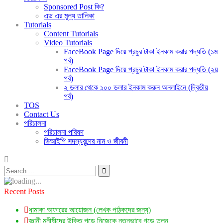
Sponsored Post কি?
এড এর মূল্য তালিকা
Tutorials
Content Tutorials
Video Tutorials
FaceBook Page দিয়ে প্রচুর টাকা ইনকাম করার পদ্ধতি (১ম
পর্ব)
FaceBook Page দিয়ে প্রচুর টাকা ইনকাম করার পদ্ধতি (২য়
পর্ব)
২ ডলার থেকে ১০০ ডলার ইনকাম করুন অনলাইনে (দ্বিতীয়
পর্ব)
TOS
Contact Us
পরিচালনা
পরিচালনা পরিষদ
ভিআইপি সদস্যবৃন্দের নাম ও জীবনী
Recent Posts
ধামাকা অফারের আয়োজন (লেখক পাঠকদের জন্য)
জ্ঞানী মনীষীদের উক্তি পড়ে নিজেকে নতুনভাবে গড়ে তুলুন