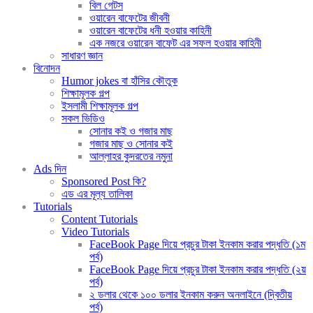
বিল গেটস
ওয়ারেন বাফেটের জীবনী
ওয়ারেন বাফেটের ধনী হওয়ার কাহিনী
এক নজরে ওয়ারেন বাফেট এর সফল হওয়ার কাহিনী
সাধারণ জ্ঞান
বিনোদন
Humor jokes বা হাঁসির কৌতুক
শিক্ষামূলক গল্প
ইসলামী শিক্ষামূলক গল্প
সকল ভিডিও
সোনার কই ও গজার মাছ
গজার মাছ ও সোনার কই
আল্লাহর কুদরতের নমুনা
Ads দিন
Sponsored Post কি?
এড এর মূল্য তালিকা
Tutorials
Content Tutorials
Video Tutorials
FaceBook Page দিয়ে প্রচুর টাকা ইনকাম করার পদ্ধতি (১ম
পর্ব)
FaceBook Page দিয়ে প্রচুর টাকা ইনকাম করার পদ্ধতি (২য়
পর্ব)
২ ডলার থেকে ১০০ ডলার ইনকাম করুন অনলাইনে (দ্বিতীয়
পর্ব)