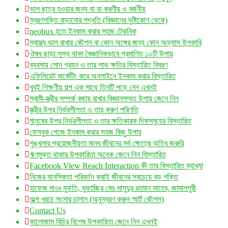
ভাল ছাত্র হওয়ার জন্য যা যা করণীয় ও বর্জনীয়
স্বরণশক্তি বাড়ানোর পদ্ধতি (বিজ্ঞানের দৃষ্টিকোণ থেকে)
neobux হতে ইনকাম করার সহজ টেকনিক
স্বাস্থ্য ভাল রাখার কৌশল বা কোন অঙ্গের জন্য কোন অভ্যাস উপকারি
ঔষধ ছাড়া সুস্থ থাকা বৈজ্ঞানিকভাবে প্রমাণিত ১০টি উপায়
ব্যবসায় লোন গ্রহন ও তার লাভ ক্ষতির বিস্তারিত বিবরণ
এফিলিয়েট মার্কেটিং করে অনলাইনে ইনকাম করার বিস্তারিত
খুবই শিক্ষণীয় গল্প এক সাথে তিনটি পড়ে নেন এখনই
স্বামী-স্ত্রীর সম্পর্ক বজায় রাখার বিজ্ঞানসম্মত উপায় জেনে নিন
স্ত্রীর উপর নির্ভরশীলতা ও তার করুণ পরিণতি
মানুষের উপর নির্ভরশীলতা ও তার ক্ষতিকারক দিকসমূহের বিস্তারিত
ফেসবুক পেজে ইনকাম করার সহজ কিছু উপায়
শৃঙ্খলার প্রয়োজনীয়তা মানব জীবনের সর্ব ক্ষেত্রে অতিব জরুরি
ঋণমুক্ত থাকার উপকারিতা অনেক জেনে নিন বিস্তারিত
Facebook View Reach Interaction কী তার বিস্তারিত ব্যাখ্যা
নিজের মানসিকতা পরিবর্তন করাই জীবনের সবচেয়ে বড় শক্তি
হাফেজ মাওঃ মুফতি, মুফাচ্ছির মোঃ মাসুদুর রহমান সাহেব, জামালপুরী
অল্প খরচে সংসার চালান (অনুস্বরণ করুন স্মার্ট কৌশল)
Contact Us
কালোজাম বিচির বিশেষ উপকারিতা জেনে নিন এখনই