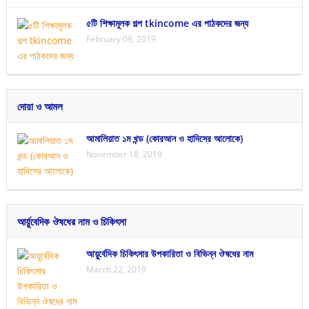
৫টি শিক্ষামূলক গল্প tkincome এর পাঠকদের জন্য
February 09, 2019
দোয়া ও আমল
আমালিয়াত ১ম খন্ড (কোরআন ও হাদিসের আলোকে)
November 18, 2019
আর্য়ুবেদিক ঔষধের নাম ও চিকিৎসা
আয়ুর্বেদিক চিকিৎসার উপকারিতা ও বিভিন্ন ঔষধের নাম
March 22, 2019