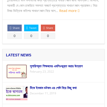
ইন্টারভিউতে ভাল ফলাফলের জন্য প্রশ্নোত্তরে সাধারণ জ্ঞান জানা আবশ্যক। বিসিএস,
সরকারী যে কোন চাকরিতে সফলতা অজর্নে প্রশ্নোত্তরে সাধারণ জ্ঞান প্রয়োজন। নিচে
বিষয় ভিত্তিক কতিপয় সাধারণ জ্ঞান নিয়ে আল...
Read more
Share
Tweet
Share
0
0
0
LATEST NEWS
সুপারিশকৃত শিক্ষকদের এমপিওভুক্ত করার উদ্যোগ
February 23, 2022
টিকে ইনকাম ডটকম এর পোষ্ট নিয়ে কিছু কথা
December 11, 2019