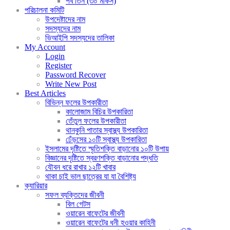
পর্ব তিন (৩০ মাকর্স)
পরিচালনা কমিটি
উপদেষ্টাদের নাম
সদস্যদের নাম
ভিআইপি সদস্যদের তালিকা
My Account
Login
Register
Password Recover
Write New Post
Best Articles
বিভিন্ন ফলের উপকারীতা
কালোজাম বিচির উপকারিতা
তেঁতুল ফলের উপকারীতা
থানকুনি পাতার স্বাস্থ্য উপকারিতা
ঢেঁড়সের ১০টি স্বাস্থ্য উপকারিতা
ইসলামের দৃষ্টিতে স্মৃতিশক্তি বাড়ানোর ১০টি উপায়
বিজ্ঞানের দৃষ্টিতে স্বরণশক্তি বাড়ানোর পদ্ধতি
যৌবন ধরে রাখার ১২টি খাবার
থাকা চাই ভাল ছাত্রের যা যা বৈশিষ্ট্য
ক্যারিয়ার
সফল ব্যক্তিদের জীবনী
বিল গেটস
ওয়ারেন বাফেটের জীবনী
ওয়ারেন বাফেটের ধনী হওয়ার কাহিনী