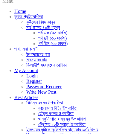
Menu
Home
কুইজ প্রতিযোগীতা
কুইজের নিয়ম কানুন
মার্চ মাসের ৪০টি প্রশ্ন
পর্ব এক (৪০ মার্কস)
পর্ব দুই (৩০ মার্কস)
পর্ব তিন (৩০ মাকর্স)
পরিচালনা কমিটি
উপদেষ্টাদের নাম
সদস্যদের নাম
ভিআইপি সদস্যদের তালিকা
My Account
Login
Register
Password Recover
Write New Post
Best Articles
বিভিন্ন ফলের উপকারীতা
কালোজাম বিচির উপকারিতা
তেঁতুল ফলের উপকারীতা
থানকুনি পাতার স্বাস্থ্য উপকারিতা
ঢেঁড়সের ১০টি স্বাস্থ্য উপকারিতা
ইসলামের দৃষ্টিতে স্মৃতিশক্তি বাড়ানোর ১০টি উপায়