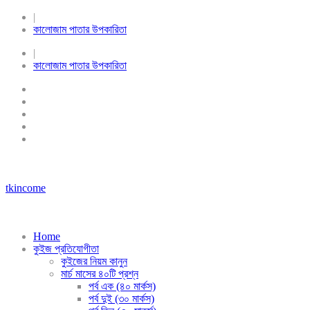
|
কালোজাম পাতার উপকারিতা
|
কালোজাম পাতার উপকারিতা
tkincome
Home
কুইজ প্রতিযোগীতা
কুইজের নিয়ম কানুন
মার্চ মাসের ৪০টি প্রশ্ন
পর্ব এক (৪০ মার্কস)
পর্ব দুই (৩০ মার্কস)