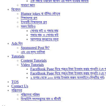
এক নজরে ওয়ারেন বাফেট এর সফল হওয়ার কাহিনী
সাধারণ জ্ঞান
বিনোদন
Humor jokes বা হাঁসির কৌতুক
শিক্ষামূলক গল্প
ইসলামী শিক্ষামূলক গল্প
সকল ভিডিও
সোনার কই ও গজার মাছ
গজার মাছ ও সোনার কই
আল্লাহর কুদরতের নমুনা
Ads দিন
Sponsored Post কি?
এড এর মূল্য তালিকা
Tutorials
Content Tutorials
Video Tutorials
FaceBook Page দিয়ে প্রচুর টাকা ইনকাম করার পদ্ধতি (১ম পর
FaceBook Page দিয়ে প্রচুর টাকা ইনকাম করার পদ্ধতি (২য় পর
২ ডলার থেকে ১০০ ডলার ইনকাম করুন অনলাইনে (দ্বিতীয় পর্ব)
TOS
Contact Us
পরিচালনা
পরিচালনা পরিষদ
ভিআইপি সদস্যবৃন্দের নাম ও জীবনী