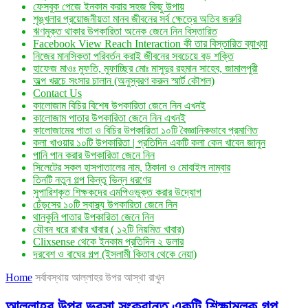
ফেসবুক পেজে ইনকাম করার সহজ কিছু উপায়
শৃঙ্খলার প্রয়োজনীয়তা মানব জীবনের সর্ব ক্ষেত্রে অতিব জরুরি
ঋণমুক্ত থাকার উপকারিতা অনেক জেনে নিন বিস্তারিত
Facebook View Reach Interaction কী তার বিস্তারিত ব্যাখ্যা
নিজের মানসিকতা পরিবর্তন করাই জীবনের সবচেয়ে বড় শক্তি
হাফেজ মাওঃ মুফতি, মুফাচ্ছির মোঃ মাসুদুর রহমান সাহেব, জামালপুরী
অল্প খরচে সংসার চালান (অনুস্বরণ করুন স্মার্ট কৌশল)
Contact Us
কালোজাম বিচির বিশেষ উপকারিতা জেনে নিন এখনই
কালোজাম পাতার উপকারিতা জেনে নিন এখনই
কালোজামের পাতা ও বিচির উপকারিতা ১০টি বৈজ্ঞানিকভাবে প্রমাণিত
কলা খাওয়ার ১০টি উপকারিতা | প্রতিদিন একটি কলা কেন খাবেন জানুন
পানি পান করার উপকারিতা জেনে নিন
সিলেটের সকল হাসপাতালের নাম, ঠিকানা ও মোবাইল নাম্বার
তিনটি নতুন গল্প কিন্তু ভিন্ন ধরণের
সুপারিশকৃত শিক্ষকদের এমপিওভুক্ত করার উদ্যোগ
ঢেঁড়সের ১০টি স্বাস্থ্য উপকারিতা জেনে নিন
থানকুনি পাতার উপকারিতা জেনে নিন
যৌবন ধরে রাখার খাবার ( ১২টি নিয়মিত খাবার)
Clixsense থেকে ইনকাম প্রতিদিন ২ ডলার
দরবেশ ও বাঘের গল্প (ইসলামী কিতাব থেকে নেয়া)
Home
সর্বাবস্থায় আল্লাহর উপর আস্থা রাখুন
আল্লাহর উপর ভরসা সংক্রান্ত একটি শিক্ষামূলক গল্প