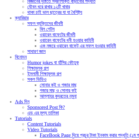
বিজ্ঞানের দৃষ্টিতে স্বরণশক্তি বাড়ানোর পদ্ধতি
যৌবন ধরে রাখার ১২টি খাবার
থাকা চাই ভাল ছাত্রের যা যা বৈশিষ্ট্য
ক্যারিয়ার
সফল ব্যক্তিদের জীবনী
বিল গেটস
ওয়ারেন বাফেটের জীবনী
ওয়ারেন বাফেটের ধনী হওয়ার কাহিনী
এক নজরে ওয়ারেন বাফেট এর সফল হওয়ার কাহিনী
সাধারণ জ্ঞান
বিনোদন
Humor jokes বা হাঁসির কৌতুক
শিক্ষামূলক গল্প
ইসলামী শিক্ষামূলক গল্প
সকল ভিডিও
সোনার কই ও গজার মাছ
গজার মাছ ও সোনার কই
আল্লাহর কুদরতের নমুনা
Ads দিন
Sponsored Post কি?
এড এর মূল্য তালিকা
Tutorials
Content Tutorials
Video Tutorials
FaceBook Page দিয়ে প্রচুর টাকা ইনকাম করার পদ্ধতি (১ম পর