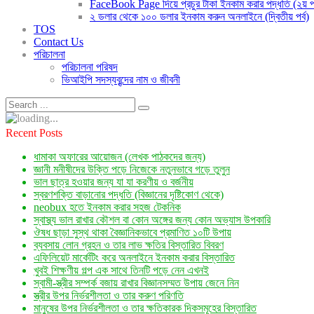
FaceBook Page দিয়ে প্রচুর টাকা ইনকাম করার পদ্ধতি (২য় পর
২ ডলার থেকে ১০০ ডলার ইনকাম করুন অনলাইনে (দ্বিতীয় পর্ব)
TOS
Contact Us
পরিচালনা
পরিচালনা পরিষদ
ভিআইপি সদস্যবৃন্দের নাম ও জীবনী
Recent Posts
ধামাকা অফারের আয়োজন (লেখক পাঠকদের জন্য)
জ্ঞানী মনীষীদের উক্তি পড়ে নিজেকে নতুনভাবে গড়ে তুলুন
ভাল ছাত্র হওয়ার জন্য যা যা করণীয় ও বর্জনীয়
স্বরণশক্তি বাড়ানোর পদ্ধতি (বিজ্ঞানের দৃষ্টিকোণ থেকে)
neobux হতে ইনকাম করার সহজ টেকনিক
স্বাস্থ্য ভাল রাখার কৌশল বা কোন অঙ্গের জন্য কোন অভ্যাস উপকারি
ঔষধ ছাড়া সুস্থ থাকা বৈজ্ঞানিকভাবে প্রমাণিত ১০টি উপায়
ব্যবসায় লোন গ্রহন ও তার লাভ ক্ষতির বিস্তারিত বিবরণ
এফিলিয়েট মার্কেটিং করে অনলাইনে ইনকাম করার বিস্তারিত
খুবই শিক্ষণীয় গল্প এক সাথে তিনটি পড়ে নেন এখনই
স্বামী-স্ত্রীর সম্পর্ক বজায় রাখার বিজ্ঞানসম্মত উপায় জেনে নিন
স্ত্রীর উপর নির্ভরশীলতা ও তার করুণ পরিণতি
মানুষের উপর নির্ভরশীলতা ও তার ক্ষতিকারক দিকসমূহের বিস্তারিত