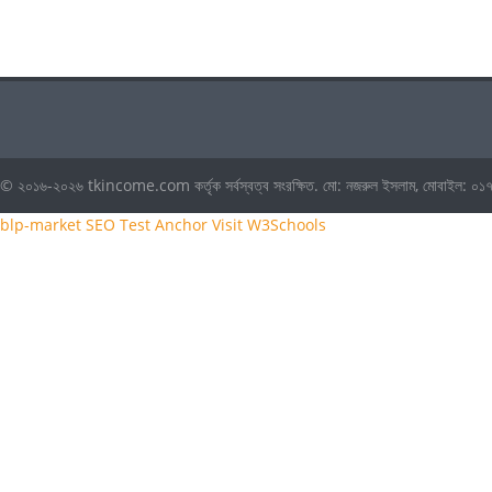
© ২০১৬-২০২৬ tkincome.com কর্তৃক সর্বস্বত্ব সংরক্ষিত. মো: নজরুল ইসলাম, মোবাই
blp-market
SEO Test Anchor
Visit W3Schools