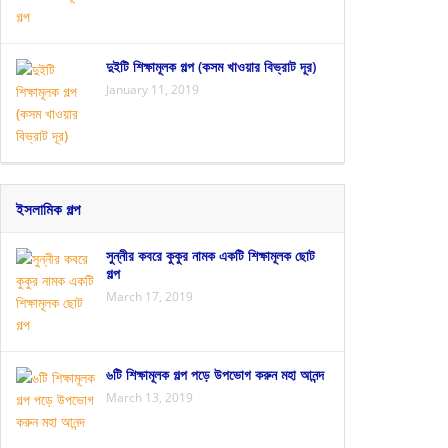
দুইটি শিক্ষামূলক গল্প (কসম খাওয়ার বিভ্রাট দূর)
January 11, 2019
ইসলামিক গল্প
সুন্নীর কবরে কুকুর নামক একটি শিক্ষামূলক ছোট
গল্প
March 17, 2019
৬টি শিক্ষামূলক গল্প পড়ে উপভোগ করুন মহা আনন্দ
March 13, 2019