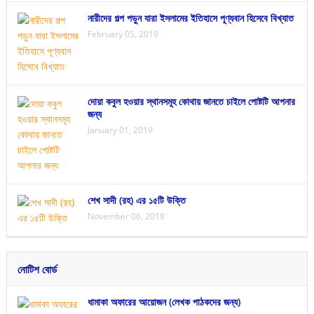
নারীদের গল্প পড়ুন যারা ইসলামের ইতিহাসে পূণ্যবান হিসেবে বিখ্যাত
February 05, 2019
দোয়া কবুল হওয়ার স্থানসমূহ কোথায় জানতে চাইলে পোষ্টটি আপনার
জন্য
January 01, 2019
শেখ সাদী (রহ) এর ১৫টি উক্তি
November 06, 2018
নোটিশ বোর্ড
ধামাকা অফারের আয়োজন (লেখক পাঠকদের জন্য)