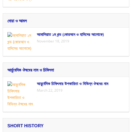
দোয়া ও আমল
আমালিয়াত ১ম খন্ড (কোরআন ও হাদিসের আলোকে)
November 18, 2019
আর্য়ুবেদিক ঔষধের নাম ও চিকিৎসা
আয়ুর্বেদিক চিকিৎসার উপকারিতা ও বিভিন্ন ঔষধের নাম
March 22, 2019
SHORT HISTORY