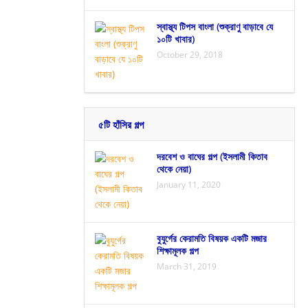
স্বাস্থ্য টিপস বাংলা (শুক্রাণু বাড়াবে যে
১০টি খাবার)
October 29, 2018
৫টি হাঁসির গল্প
দরবেশ ও বাঘের গল্প (ইসলামী কিতাব
থেকে নেয়া)
January 11, 2020
বুযুর্গের কেরামতি বিষয়ক একটি মজার
শিক্ষামূলক গল্প
March 31, 2019