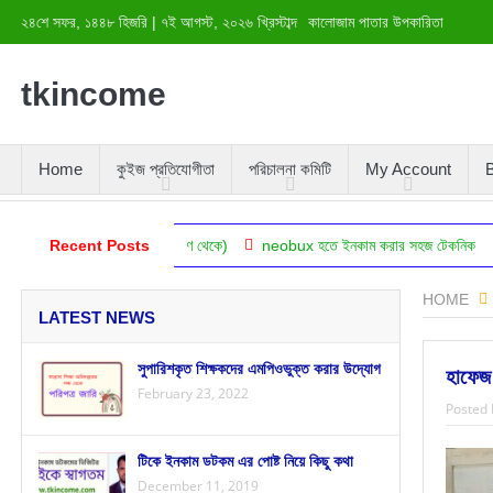
২৪শে সফর, ১৪৪৮ হিজরি
|
৭ই আগস্ট, ২০২৬ খ্রিস্টাব্দ
কালোজাম পাতার উপকারিতা
tkincome
Home
কুইজ প্রতিযোগীতা
পরিচালনা কমিটি
My Account
B
্ধতি (বিজ্ঞানের দৃষ্টিকোণ থেকে)
Recent Posts
neobux হতে ইনকাম করার সহজ টেকনিক
স্বাস্থ্য
HOME
LATEST NEWS
সুপারিশকৃত শিক্ষকদের এমপিওভুক্ত করার উদ্যোগ
হাফেজ 
February 23, 2022
Posted 
টিকে ইনকাম ডটকম এর পোষ্ট নিয়ে কিছু কথা
December 11, 2019