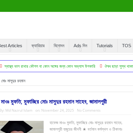
est Articles
ক্যারিয়ার
বিনোদন
Ads দিন
Tutorials
TOS
 ভাল রাখার কৌশল বা কোন অঙ্গের জন্য কোন অভ্যাস উপকারি
ঔষধ ছাড়া সুস্থ থাকা বৈজ্ঞানিকভাব
মোঃ মাসুদুর রহমান
মাওঃ মুফতি, মুফাচ্ছির মোঃ মাসুদুর রহমান সাহেব, জামালপুরী
By:
Md Nazrul Islam
on:
November 24, 2025
No Comments
হাফেজ মাওঃ মুফতি, মুফাচ্ছির মোঃ মাসুদুর রহমান সাহেব,
জামালপুরী হুজুরের জীবনী ★ বর্তমান কর্মস্থল ও ঠিকানাঃ