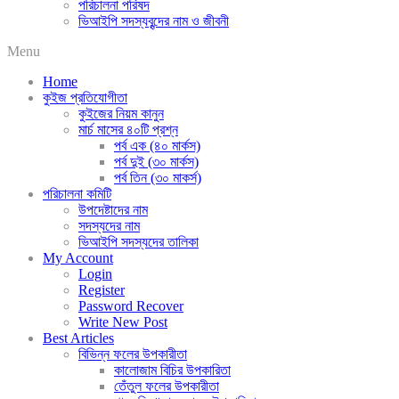
পরিচালনা পরিষদ
ভিআইপি সদস্যবৃন্দের নাম ও জীবনী
Menu
Home
কুইজ প্রতিযোগীতা
কুইজের নিয়ম কানুন
মার্চ মাসের ৪০টি প্রশ্ন
পর্ব এক (৪০ মার্কস)
পর্ব দুই (৩০ মার্কস)
পর্ব তিন (৩০ মাকর্স)
পরিচালনা কমিটি
উপদেষ্টাদের নাম
সদস্যদের নাম
ভিআইপি সদস্যদের তালিকা
My Account
Login
Register
Password Recover
Write New Post
Best Articles
বিভিন্ন ফলের উপকারীতা
কালোজাম বিচির উপকারিতা
তেঁতুল ফলের উপকারীতা