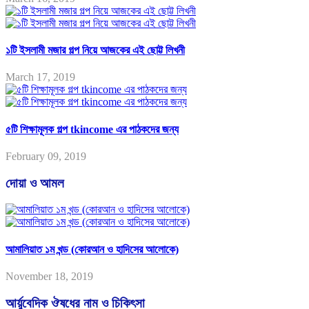
১টি ইসলামী মজার গল্প নিয়ে আজকের এই ছোট্ট লিখনী
March 17, 2019
৫টি শিক্ষামূলক গল্প tkincome এর পাঠকদের জন্য
February 09, 2019
দোয়া ও আমল
আমালিয়াত ১ম খন্ড (কোরআন ও হাদিসের আলোকে)
November 18, 2019
আর্য়ুবেদিক ঔষধের নাম ও চিকিৎসা