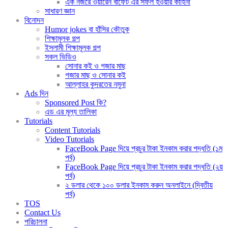
এক নজরে ওয়ারেন বাফেট এর সফল হওয়ার কাহিনী
সাধারণ জ্ঞান
বিনোদন
Humor jokes বা হাঁসির কৌতুক
শিক্ষামূলক গল্প
ইসলামী শিক্ষামূলক গল্প
সকল ভিডিও
সোনার কই ও গজার মাছ
গজার মাছ ও সোনার কই
আল্লাহর কুদরতের নমুনা
Ads দিন
Sponsored Post কি?
এড এর মূল্য তালিকা
Tutorials
Content Tutorials
Video Tutorials
FaceBook Page দিয়ে প্রচুর টাকা ইনকাম করার পদ্ধতি (১ম
পর্ব)
FaceBook Page দিয়ে প্রচুর টাকা ইনকাম করার পদ্ধতি (২য়
পর্ব)
২ ডলার থেকে ১০০ ডলার ইনকাম করুন অনলাইনে (দ্বিতীয়
পর্ব)
TOS
Contact Us
পরিচালনা