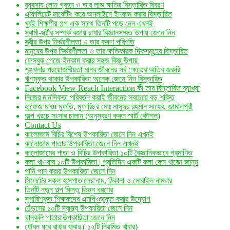
ব্যবসায় লোন গ্রহন ও তার লাভ ক্ষতির বিস্তারিত বিবরণ
এফিলিয়েট মার্কেটিং করে অনলাইনে ইনকাম করার বিস্তারিত
খুবই শিক্ষণীয় গল্প এক সাথে তিনটি পড়ে নেন এখনই
স্বামী-স্ত্রীর সম্পর্ক বজায় রাখার বিজ্ঞানসম্মত উপায় জেনে নিন
স্ত্রীর উপর নির্ভরশীলতা ও তার করুণ পরিণতি
মানুষের উপর নির্ভরশীলতা ও তার ক্ষতিকারক দিকসমূহের বিস্তারিত
ফেসবুক পেজে ইনকাম করার সহজ কিছু উপায়
শৃঙ্খলার প্রয়োজনীয়তা মানব জীবনের সর্ব ক্ষেত্রে অতিব জরুরি
ঋণমুক্ত থাকার উপকারিতা অনেক জেনে নিন বিস্তারিত
Facebook View Reach Interaction কী তার বিস্তারিত ব্যাখ্যা
নিজের মানসিকতা পরিবর্তন করাই জীবনের সবচেয়ে বড় শক্তি
হাফেজ মাওঃ মুফতি, মুফাচ্ছির মোঃ মাসুদুর রহমান সাহেব, জামালপুরী
অল্প খরচে সংসার চালান (অনুস্বরণ করুন স্মার্ট কৌশল)
Contact Us
কালোজাম বিচির বিশেষ উপকারিতা জেনে নিন এখনই
কালোজাম পাতার উপকারিতা জেনে নিন এখনই
কালোজামের পাতা ও বিচির উপকারিতা ১০টি বৈজ্ঞানিকভাবে প্রমাণিত
কলা খাওয়ার ১০টি উপকারিতা | প্রতিদিন একটি কলা কেন খাবেন জানুন
পানি পান করার উপকারিতা জেনে নিন
সিলেটের সকল হাসপাতালের নাম, ঠিকানা ও মোবাইল নাম্বার
তিনটি নতুন গল্প কিন্তু ভিন্ন ধরণের
সুপারিশকৃত শিক্ষকদের এমপিওভুক্ত করার উদ্যোগ
ঢেঁড়সের ১০টি স্বাস্থ্য উপকারিতা জেনে নিন
থানকুনি পাতার উপকারিতা জেনে নিন
যৌবন ধরে রাখার খাবার ( ১২টি নিয়মিত খাবার)