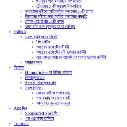
থানকুনি পাতার স্বাস্থ্য উপকারিতা
ঢেঁড়সের ১০টি স্বাস্থ্য উপকারিতা
ইসলামের দৃষ্টিতে স্মৃতিশক্তি বাড়ানোর ১০টি উপায়
বিজ্ঞানের দৃষ্টিতে স্বরণশক্তি বাড়ানোর পদ্ধতি
যৌবন ধরে রাখার ১২টি খাবার
থাকা চাই ভাল ছাত্রের যা যা বৈশিষ্ট্য
ক্যারিয়ার
সফল ব্যক্তিদের জীবনী
বিল গেটস
ওয়ারেন বাফেটের জীবনী
ওয়ারেন বাফেটের ধনী হওয়ার কাহিনী
এক নজরে ওয়ারেন বাফেট এর সফল হওয়ার কাহিনী
সাধারণ জ্ঞান
বিনোদন
Humor jokes বা হাঁসির কৌতুক
শিক্ষামূলক গল্প
ইসলামী শিক্ষামূলক গল্প
সকল ভিডিও
সোনার কই ও গজার মাছ
গজার মাছ ও সোনার কই
আল্লাহর কুদরতের নমুনা
Ads দিন
Sponsored Post কি?
এড এর মূল্য তালিকা
Tutorials