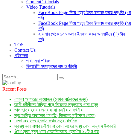
Content Tutorials
Video Tutorials
FaceBook Page দিয়ে প্রচুর টাকা ইনকাম করার পদ্ধতি (১ম
পর্ব)
FaceBook Page দিয়ে প্রচুর টাকা ইনকাম করার পদ্ধতি (২য়
পর্ব)
২ ডলার থেকে ১০০ ডলার ইনকাম করুন অনলাইনে (দ্বিতীয়
পর্ব)
TOS
Contact Us
পরিচালনা
পরিচালনা পরিষদ
ভিআইপি সদস্যবৃন্দের নাম ও জীবনী
Recent Posts
ধামাকা অফারের আয়োজন (লেখক পাঠকদের জন্য)
জ্ঞানী মনীষীদের উক্তি পড়ে নিজেকে নতুনভাবে গড়ে তুলুন
ভাল ছাত্র হওয়ার জন্য যা যা করণীয় ও বর্জনীয়
স্বরণশক্তি বাড়ানোর পদ্ধতি (বিজ্ঞানের দৃষ্টিকোণ থেকে)
neobux হতে ইনকাম করার সহজ টেকনিক
স্বাস্থ্য ভাল রাখার কৌশল বা কোন অঙ্গের জন্য কোন অভ্যাস উপকারি
ঔষধ ছাড়া সুস্থ থাকা বৈজ্ঞানিকভাবে প্রমাণিত ১০টি উপায়