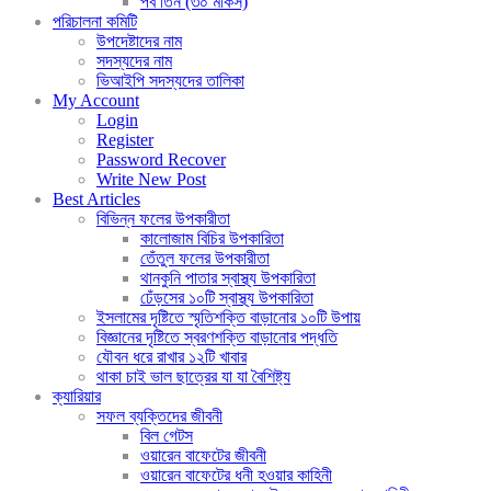
পর্ব তিন (৩০ মাকর্স)
পরিচালনা কমিটি
উপদেষ্টাদের নাম
সদস্যদের নাম
ভিআইপি সদস্যদের তালিকা
My Account
Login
Register
Password Recover
Write New Post
Best Articles
বিভিন্ন ফলের উপকারীতা
কালোজাম বিচির উপকারিতা
তেঁতুল ফলের উপকারীতা
থানকুনি পাতার স্বাস্থ্য উপকারিতা
ঢেঁড়সের ১০টি স্বাস্থ্য উপকারিতা
ইসলামের দৃষ্টিতে স্মৃতিশক্তি বাড়ানোর ১০টি উপায়
বিজ্ঞানের দৃষ্টিতে স্বরণশক্তি বাড়ানোর পদ্ধতি
যৌবন ধরে রাখার ১২টি খাবার
থাকা চাই ভাল ছাত্রের যা যা বৈশিষ্ট্য
ক্যারিয়ার
সফল ব্যক্তিদের জীবনী
বিল গেটস
ওয়ারেন বাফেটের জীবনী
ওয়ারেন বাফেটের ধনী হওয়ার কাহিনী