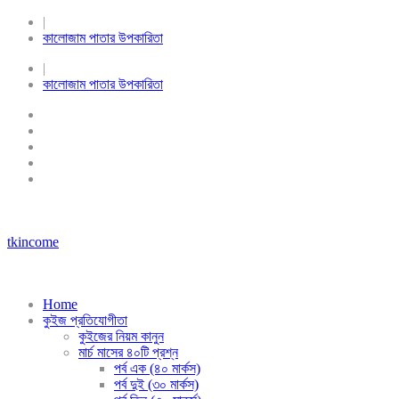
|
কালোজাম পাতার উপকারিতা
|
কালোজাম পাতার উপকারিতা
tkincome
Home
কুইজ প্রতিযোগীতা
কুইজের নিয়ম কানুন
মার্চ মাসের ৪০টি প্রশ্ন
পর্ব এক (৪০ মার্কস)
পর্ব দুই (৩০ মার্কস)