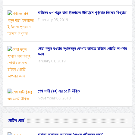
নারীদের গল্প পড়ুন যারা ইসলামের ইতিহাসে পূণ্যবান হিসেবে বিখ্যাত
February 05, 2019
দোয়া কবুল হওয়ার স্থানসমূহ কোথায় জানতে চাইলে পোষ্টটি আপনার
জন্য
January 01, 2019
শেখ সাদী (রহ) এর ১৫টি উক্তি
November 06, 2018
নোটিশ বোর্ড
ধামাকা অফারের আয়োজন (লেখক পাঠকদের জন্য)