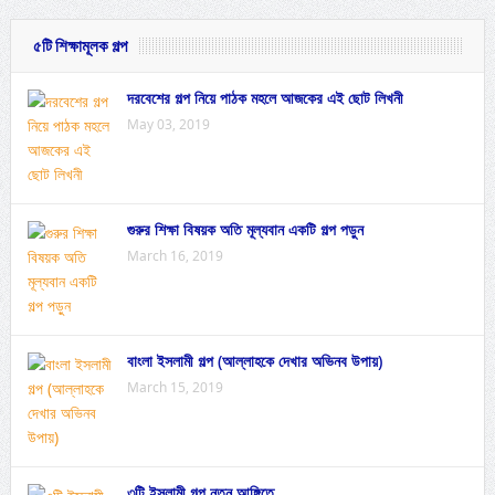
৫টি শিক্ষামূলক গল্প
দরবেশের গল্প নিয়ে পাঠক মহলে আজকের এই ছোট লিখনী
May 03, 2019
গুরুর শিক্ষা বিষয়ক অতি মূল্যবান একটি গল্প পড়ুন
March 16, 2019
বাংলা ইসলামী গল্প (আল্লাহকে দেখার অভিনব উপায়)
March 15, 2019
৩টি ইসলামী গল্প নতুন আঙ্গিতে