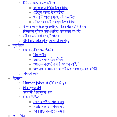
বিভিন্ন ফলের উপকারীতা
কালোজাম বিচির উপকারিতা
তেঁতুল ফলের উপকারীতা
থানকুনি পাতার স্বাস্থ্য উপকারিতা
ঢেঁড়সের ১০টি স্বাস্থ্য উপকারিতা
ইসলামের দৃষ্টিতে স্মৃতিশক্তি বাড়ানোর ১০টি উপায়
বিজ্ঞানের দৃষ্টিতে স্বরণশক্তি বাড়ানোর পদ্ধতি
যৌবন ধরে রাখার ১২টি খাবার
থাকা চাই ভাল ছাত্রের যা যা বৈশিষ্ট্য
ক্যারিয়ার
সফল ব্যক্তিদের জীবনী
বিল গেটস
ওয়ারেন বাফেটের জীবনী
ওয়ারেন বাফেটের ধনী হওয়ার কাহিনী
এক নজরে ওয়ারেন বাফেট এর সফল হওয়ার কাহিনী
সাধারণ জ্ঞান
বিনোদন
Humor jokes বা হাঁসির কৌতুক
শিক্ষামূলক গল্প
ইসলামী শিক্ষামূলক গল্প
সকল ভিডিও
সোনার কই ও গজার মাছ
গজার মাছ ও সোনার কই
আল্লাহর কুদরতের নমুনা
Ads দিন