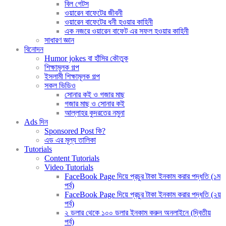
বিল গেটস
ওয়ারেন বাফেটের জীবনী
ওয়ারেন বাফেটের ধনী হওয়ার কাহিনী
এক নজরে ওয়ারেন বাফেট এর সফল হওয়ার কাহিনী
সাধারণ জ্ঞান
বিনোদন
Humor jokes বা হাঁসির কৌতুক
শিক্ষামূলক গল্প
ইসলামী শিক্ষামূলক গল্প
সকল ভিডিও
সোনার কই ও গজার মাছ
গজার মাছ ও সোনার কই
আল্লাহর কুদরতের নমুনা
Ads দিন
Sponsored Post কি?
এড এর মূল্য তালিকা
Tutorials
Content Tutorials
Video Tutorials
FaceBook Page দিয়ে প্রচুর টাকা ইনকাম করার পদ্ধতি (১ম
পর্ব)
FaceBook Page দিয়ে প্রচুর টাকা ইনকাম করার পদ্ধতি (২য়
পর্ব)
২ ডলার থেকে ১০০ ডলার ইনকাম করুন অনলাইনে (দ্বিতীয়
পর্ব)