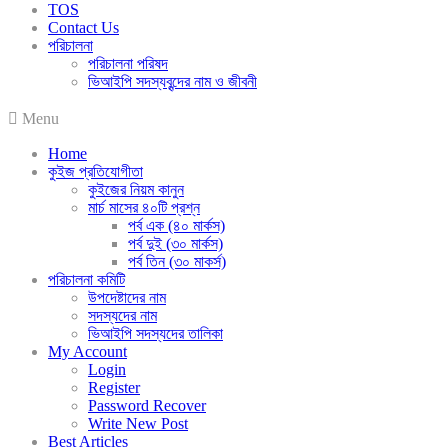
TOS
Contact Us
পরিচালনা
পরিচালনা পরিষদ
ভিআইপি সদস্যবৃন্দের নাম ও জীবনী
Menu
Home
কুইজ প্রতিযোগীতা
কুইজের নিয়ম কানুন
মার্চ মাসের ৪০টি প্রশ্ন
পর্ব এক (৪০ মার্কস)
পর্ব দুই (৩০ মার্কস)
পর্ব তিন (৩০ মাকর্স)
পরিচালনা কমিটি
উপদেষ্টাদের নাম
সদস্যদের নাম
ভিআইপি সদস্যদের তালিকা
My Account
Login
Register
Password Recover
Write New Post
Best Articles