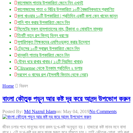
কালোজাম পাতার উপকারিতা জেনে নিন এখনই
কালোজামের পাতা ও বিচির উপকারিতা ১০টি বৈজ্ঞানিকভাবে প্রমাণিত
কলা খাওয়ার ১০টি উপকারিতা | প্রতিদিন একটি কলা কেন খাবেন জানুন
পানি পান করার উপকারিতা জেনে নিন
সিলেটের সকল হাসপাতালের নাম, ঠিকানা ও মোবাইল নাম্বার
তিনটি নতুন গল্প কিন্তু ভিন্ন ধরণের
সুপারিশকৃত শিক্ষকদের এমপিওভুক্ত করার উদ্যোগ
ঢেঁড়সের ১০টি স্বাস্থ্য উপকারিতা জেনে নিন
থানকুনি পাতার উপকারিতা জেনে নিন
যৌবন ধরে রাখার খাবার ( ১২টি নিয়মিত খাবার)
Clixsense থেকে ইনকাম প্রতিদিন ২ ডলার
দরবেশ ও বাঘের গল্প (ইসলামী কিতাব থেকে নেয়া)
Home
বিরবল
বাংলা কৌতুক পড়ুন আর কষ্ট দূর করে আনন্দ উপভোগ করুন
Posted By:
Md Nazrul Islam
on:
May 04, 2019
No Comments
জীবন চলার পথে মানূষের নানা রকম দু:খ-কষ্ট অনুভূত হয়। হাজারো কষ্ট মানব মনে বাসা
বাধে। এই দু:খ-কষ্ট দূর করে মানূষ মুক্ত মনে হাঁসতে চায়। তাই কৌতুক শোনা, পাঠ করা