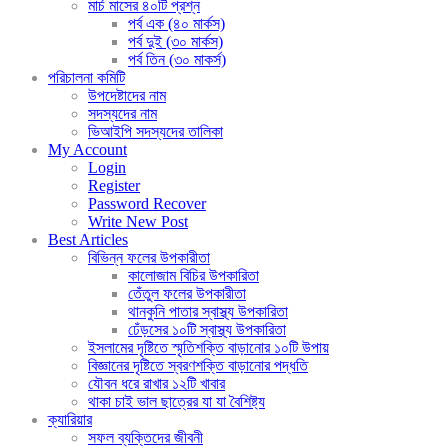
মার্চ মাসের ৪০টি প্রশ্ন
পর্ব এক (৪০ মার্কস)
পর্ব দুই (৩০ মার্কস)
পর্ব তিন (৩০ মাকর্স)
পরিচালনা কমিটি
উপদেষ্টাদের নাম
সদস্যদের নাম
ভিআইপি সদস্যদের তালিকা
My Account
Login
Register
Password Recover
Write New Post
Best Articles
বিভিন্ন ফলের উপকারীতা
কালোজাম বিচির উপকারিতা
তেঁতুল ফলের উপকারীতা
থানকুনি পাতার স্বাস্থ্য উপকারিতা
ঢেঁড়সের ১০টি স্বাস্থ্য উপকারিতা
ইসলামের দৃষ্টিতে স্মৃতিশক্তি বাড়ানোর ১০টি উপায়
বিজ্ঞানের দৃষ্টিতে স্বরণশক্তি বাড়ানোর পদ্ধতি
যৌবন ধরে রাখার ১২টি খাবার
থাকা চাই ভাল ছাত্রের যা যা বৈশিষ্ট্য
ক্যারিয়ার
সফল ব্যক্তিদের জীবনী