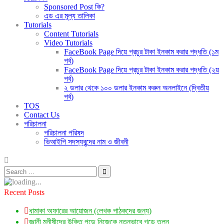
Sponsored Post কি?
এড এর মূল্য তালিকা
Tutorials
Content Tutorials
Video Tutorials
FaceBook Page দিয়ে প্রচুর টাকা ইনকাম করার পদ্ধতি (১ম
পর্ব)
FaceBook Page দিয়ে প্রচুর টাকা ইনকাম করার পদ্ধতি (২য়
পর্ব)
২ ডলার থেকে ১০০ ডলার ইনকাম করুন অনলাইনে (দ্বিতীয়
পর্ব)
TOS
Contact Us
পরিচালনা
পরিচালনা পরিষদ
ভিআইপি সদস্যবৃন্দের নাম ও জীবনী
Recent Posts
ধামাকা অফারের আয়োজন (লেখক পাঠকদের জন্য)
জ্ঞানী মনীষীদের উক্তি পড়ে নিজেকে নতুনভাবে গড়ে তুলুন