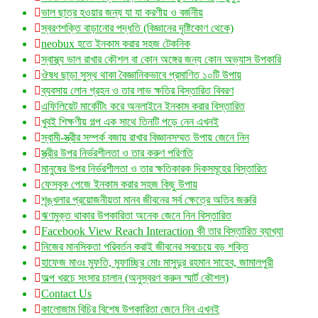
ভাল ছাত্র হওয়ার জন্য যা যা করণীয় ও বর্জনীয়
স্বরণশক্তি বাড়ানোর পদ্ধতি (বিজ্ঞানের দৃষ্টিকোণ থেকে)
neobux হতে ইনকাম করার সহজ টেকনিক
স্বাস্থ্য ভাল রাখার কৌশল বা কোন অঙ্গের জন্য কোন অভ্যাস উপকারি
ঔষধ ছাড়া সুস্থ থাকা বৈজ্ঞানিকভাবে প্রমাণিত ১০টি উপায়
ব্যবসায় লোন গ্রহন ও তার লাভ ক্ষতির বিস্তারিত বিবরণ
এফিলিয়েট মার্কেটিং করে অনলাইনে ইনকাম করার বিস্তারিত
খুবই শিক্ষণীয় গল্প এক সাথে তিনটি পড়ে নেন এখনই
স্বামী-স্ত্রীর সম্পর্ক বজায় রাখার বিজ্ঞানসম্মত উপায় জেনে নিন
স্ত্রীর উপর নির্ভরশীলতা ও তার করুণ পরিণতি
মানুষের উপর নির্ভরশীলতা ও তার ক্ষতিকারক দিকসমূহের বিস্তারিত
ফেসবুক পেজে ইনকাম করার সহজ কিছু উপায়
শৃঙ্খলার প্রয়োজনীয়তা মানব জীবনের সর্ব ক্ষেত্রে অতিব জরুরি
ঋণমুক্ত থাকার উপকারিতা অনেক জেনে নিন বিস্তারিত
Facebook View Reach Interaction কী তার বিস্তারিত ব্যাখ্যা
নিজের মানসিকতা পরিবর্তন করাই জীবনের সবচেয়ে বড় শক্তি
হাফেজ মাওঃ মুফতি, মুফাচ্ছির মোঃ মাসুদুর রহমান সাহেব, জামালপুরী
অল্প খরচে সংসার চালান (অনুস্বরণ করুন স্মার্ট কৌশল)
Contact Us
কালোজাম বিচির বিশেষ উপকারিতা জেনে নিন এখনই