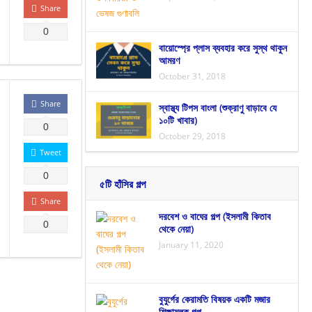
Share
0
বায়োস্প্রে প্লাস ব্যবহার করে সুস্থ থাকুন
আমরণ
October 31, 2018
Share
স্বাস্থ্য টিপস বাংলা (শুক্রাণু বাড়াবে যে
১০টি খাবার)
0
October 29, 2018
Tweet
0
৫টি হাঁসির গল্প
Share
দরবেশ ও বাঘের গল্প (ইসলামী কিতাব
0
থেকে নেয়া)
January 11, 2020
বুযুর্গের কেরামতি বিষয়ক একটি মজার
শিক্ষামূলক গল্প