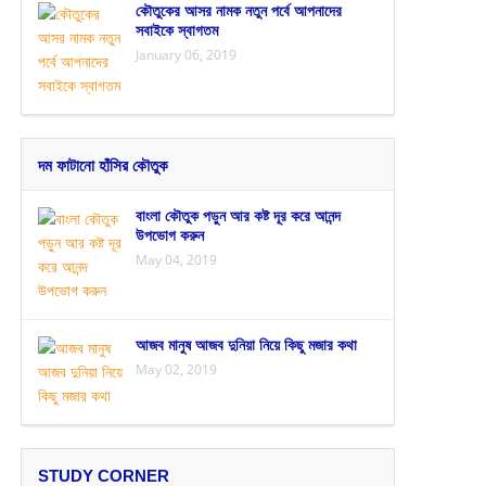
কৌতুকের আসর নামক নতুন পর্বে আপনাদের
সবাইকে স্বাগতম
January 06, 2019
দম ফাটানো হাঁসির কৌতুক
বাংলা কৌতুক পড়ুন আর কষ্ট দূর করে আনন্দ
উপভোগ করুন
May 04, 2019
আজব মানুষ আজব দুনিয়া নিয়ে কিছু মজার কথা
May 02, 2019
STUDY CORNER