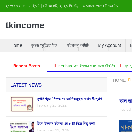
২৫শে সফর, ১৪৪৮ হিজরি
|
৮ই আগস্ট, ২০২৬ খ্রিস্টাব্দ
কালোজাম পাতার উপকারিতা
tkincome
Home
কুইজ প্রতিযোগীতা
পরিচালনা কমিটি
My Account
B
্ঞানের দৃষ্টিকোণ থেকে)
Recent Posts
neobux হতে ইনকাম করার সহজ টেকনিক
স্বাস্থ্য ভাল রাখা
HOME
LATEST NEWS
সুপারিশকৃত শিক্ষকদের এমপিওভুক্ত করার উদ্যোগ
ভাল ছা
February 23, 2022
Posted 
টিকে ইনকাম ডটকম এর পোষ্ট নিয়ে কিছু কথা
December 11, 2019