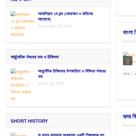
আমালিয়াত ১ম খন্ড (কোরআন ও হাদিসের
আলোকে)
November 18, 2019
বাংলা 
Posted 
আর্য়ুবেদিক ঔষধের নাম ও চিকিৎসা
আয়ুর্বেদিক চিকিৎসার উপকারিতা ও বিভিন্ন ঔষধের
আছে। এই 
নাম
March 22, 2019
হৃদয় ব
SHORT HISTORY
Posted 
মা বাবার ভালবাসা সংক্রান্ত একটি শিক্ষামূলক গল্প