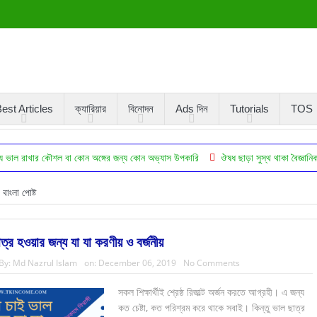
est Articles
ক্যারিয়ার
বিনোদন
Ads দিন
Tutorials
TOS
র কৌশল বা কোন অঙ্গের জন্য কোন অভ্যাস উপকারি
ঔষধ ছাড়া সুস্থ থাকা বৈজ্ঞানিকভাবে প্রমাণি
বাংলা পোষ্ট
ত্র হওয়ার জন্য যা যা করণীয় ও বর্জনীয়
By:
Md Nazrul Islam
on:
December 06, 2019
No Comments
সকল শিক্ষার্থীই শ্রেষ্ঠ রিজাল্ট অর্জন করতে আগ্রহী। এ জন্য
কত চেষ্টা, কত পরিশ্রম করে থাকে সবাই। কিন্তু ভাল ছাত্র