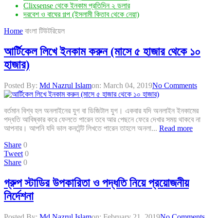
Clixsense থেকে ইনকাম প্রতিদিন ২ ডলার
দরবেশ ও বাঘের গল্প (ইসলামী কিতাব থেকে নেয়া)
Home
বাংলা টিউটরিয়েল
আর্টিকেল লিখে ইনকাম করুন (মাসে ৫ হাজার থেকে ১০
হাজার)
Posted By:
Md Nazrul Islam
on:
March 04, 2019
No Comments
বর্তমান বিশ্ব হল অনলাইনের যুগ বা ডিজিটাল যুগ। একবার যদি অনলাইন ইনকামের
পদ্ধতি আবিষ্কার করে ফেলতে পারেন তবে আর পেছনে ফেরে দেখার সময় থাকবে না
আপনার। আপনি যদি ভাল কনটেন্ট লিখতে পারেন তাহলে অনলা...
Read more
Share
0
Tweet
0
Share
0
গ্রুপ স্টাডির উপকারিতা ও পদ্ধতি নিয়ে প্রয়োজনীয়
নির্দেশনা
Posted By:
Md Nazrul Islam
on:
February 21, 2019
No Comments