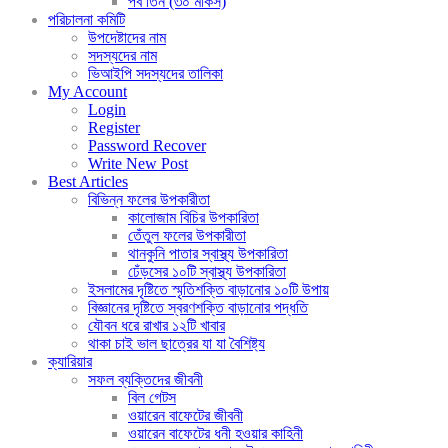
পর্ব তিন (৩০ মাকর্স)
পরিচালনা কমিটি
উপদেষ্টাদের নাম
সদস্যদের নাম
ভিআইপি সদস্যদের তালিকা
My Account
Login
Register
Password Recover
Write New Post
Best Articles
বিভিন্ন ফলের উপকারীতা
কালোজাম বিচির উপকারিতা
তেঁতুল ফলের উপকারীতা
থানকুনি পাতার স্বাস্থ্য উপকারিতা
ঢেঁড়সের ১০টি স্বাস্থ্য উপকারিতা
ইসলামের দৃষ্টিতে স্মৃতিশক্তি বাড়ানোর ১০টি উপায়
বিজ্ঞানের দৃষ্টিতে স্বরণশক্তি বাড়ানোর পদ্ধতি
যৌবন ধরে রাখার ১২টি খাবার
থাকা চাই ভাল ছাত্রের যা যা বৈশিষ্ট্য
ক্যারিয়ার
সফল ব্যক্তিদের জীবনী
বিল গেটস
ওয়ারেন বাফেটের জীবনী
ওয়ারেন বাফেটের ধনী হওয়ার কাহিনী