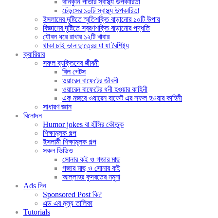
থানকুনি পাতার স্বাস্থ্য উপকারিতা
ঢেঁড়সের ১০টি স্বাস্থ্য উপকারিতা
ইসলামের দৃষ্টিতে স্মৃতিশক্তি বাড়ানোর ১০টি উপায়
বিজ্ঞানের দৃষ্টিতে স্বরণশক্তি বাড়ানোর পদ্ধতি
যৌবন ধরে রাখার ১২টি খাবার
থাকা চাই ভাল ছাত্রের যা যা বৈশিষ্ট্য
ক্যারিয়ার
সফল ব্যক্তিদের জীবনী
বিল গেটস
ওয়ারেন বাফেটের জীবনী
ওয়ারেন বাফেটের ধনী হওয়ার কাহিনী
এক নজরে ওয়ারেন বাফেট এর সফল হওয়ার কাহিনী
সাধারণ জ্ঞান
বিনোদন
Humor jokes বা হাঁসির কৌতুক
শিক্ষামূলক গল্প
ইসলামী শিক্ষামূলক গল্প
সকল ভিডিও
সোনার কই ও গজার মাছ
গজার মাছ ও সোনার কই
আল্লাহর কুদরতের নমুনা
Ads দিন
Sponsored Post কি?
এড এর মূল্য তালিকা
Tutorials