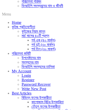
পরিচালনা পরিষদ
ভিআইপি সদস্যবৃন্দের নাম ও জীবনী
Menu
Home
কুইজ প্রতিযোগীতা
কুইজের নিয়ম কানুন
মার্চ মাসের ৪০টি প্রশ্ন
পর্ব এক (৪০ মার্কস)
পর্ব দুই (৩০ মার্কস)
পর্ব তিন (৩০ মাকর্স)
পরিচালনা কমিটি
উপদেষ্টাদের নাম
সদস্যদের নাম
ভিআইপি সদস্যদের তালিকা
My Account
Login
Register
Password Recover
Write New Post
Best Articles
বিভিন্ন ফলের উপকারীতা
কালোজাম বিচির উপকারিতা
তেঁতুল ফলের উপকারীতা