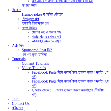
এক নজরে ওয়ারেন বাফেট এর সফল হওয়ার কাহিনী
সাধারণ জ্ঞান
বিনোদন
Humor jokes বা হাঁসির কৌতুক
শিক্ষামূলক গল্প
ইসলামী শিক্ষামূলক গল্প
সকল ভিডিও
সোনার কই ও গজার মাছ
গজার মাছ ও সোনার কই
আল্লাহর কুদরতের নমুনা
Ads দিন
Sponsored Post কি?
এড এর মূল্য তালিকা
Tutorials
Content Tutorials
Video Tutorials
FaceBook Page দিয়ে প্রচুর টাকা ইনকাম করার পদ্ধতি (১ম
পর্ব)
FaceBook Page দিয়ে প্রচুর টাকা ইনকাম করার পদ্ধতি (২য়
পর্ব)
২ ডলার থেকে ১০০ ডলার ইনকাম করুন অনলাইনে (দ্বিতীয়
পর্ব)
TOS
Contact Us
পরিচালনা