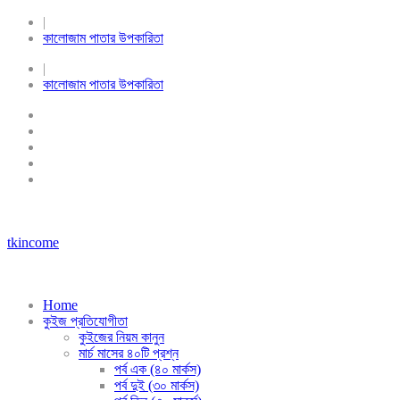
|
কালোজাম পাতার উপকারিতা
|
কালোজাম পাতার উপকারিতা
tkincome
Home
কুইজ প্রতিযোগীতা
কুইজের নিয়ম কানুন
মার্চ মাসের ৪০টি প্রশ্ন
পর্ব এক (৪০ মার্কস)
পর্ব দুই (৩০ মার্কস)