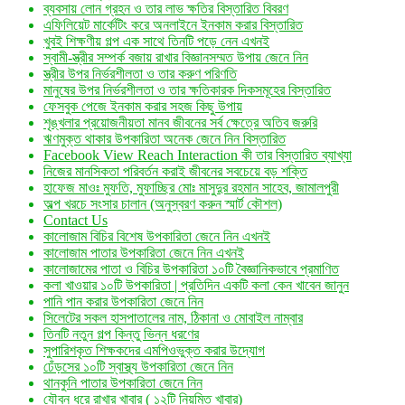
ব্যবসায় লোন গ্রহন ও তার লাভ ক্ষতির বিস্তারিত বিবরণ
এফিলিয়েট মার্কেটিং করে অনলাইনে ইনকাম করার বিস্তারিত
খুবই শিক্ষণীয় গল্প এক সাথে তিনটি পড়ে নেন এখনই
স্বামী-স্ত্রীর সম্পর্ক বজায় রাখার বিজ্ঞানসম্মত উপায় জেনে নিন
স্ত্রীর উপর নির্ভরশীলতা ও তার করুণ পরিণতি
মানুষের উপর নির্ভরশীলতা ও তার ক্ষতিকারক দিকসমূহের বিস্তারিত
ফেসবুক পেজে ইনকাম করার সহজ কিছু উপায়
শৃঙ্খলার প্রয়োজনীয়তা মানব জীবনের সর্ব ক্ষেত্রে অতিব জরুরি
ঋণমুক্ত থাকার উপকারিতা অনেক জেনে নিন বিস্তারিত
Facebook View Reach Interaction কী তার বিস্তারিত ব্যাখ্যা
নিজের মানসিকতা পরিবর্তন করাই জীবনের সবচেয়ে বড় শক্তি
হাফেজ মাওঃ মুফতি, মুফাচ্ছির মোঃ মাসুদুর রহমান সাহেব, জামালপুরী
অল্প খরচে সংসার চালান (অনুস্বরণ করুন স্মার্ট কৌশল)
Contact Us
কালোজাম বিচির বিশেষ উপকারিতা জেনে নিন এখনই
কালোজাম পাতার উপকারিতা জেনে নিন এখনই
কালোজামের পাতা ও বিচির উপকারিতা ১০টি বৈজ্ঞানিকভাবে প্রমাণিত
কলা খাওয়ার ১০টি উপকারিতা | প্রতিদিন একটি কলা কেন খাবেন জানুন
পানি পান করার উপকারিতা জেনে নিন
সিলেটের সকল হাসপাতালের নাম, ঠিকানা ও মোবাইল নাম্বার
তিনটি নতুন গল্প কিন্তু ভিন্ন ধরণের
সুপারিশকৃত শিক্ষকদের এমপিওভুক্ত করার উদ্যোগ
ঢেঁড়সের ১০টি স্বাস্থ্য উপকারিতা জেনে নিন
থানকুনি পাতার উপকারিতা জেনে নিন
যৌবন ধরে রাখার খাবার ( ১২টি নিয়মিত খাবার)