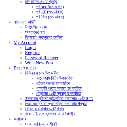
মার্চ মাসের ৪০টি প্রশ্ন
পর্ব এক (৪০ মার্কস)
পর্ব দুই (৩০ মার্কস)
পর্ব তিন (৩০ মাকর্স)
পরিচালনা কমিটি
উপদেষ্টাদের নাম
সদস্যদের নাম
ভিআইপি সদস্যদের তালিকা
My Account
Login
Register
Password Recover
Write New Post
Best Articles
বিভিন্ন ফলের উপকারীতা
কালোজাম বিচির উপকারিতা
তেঁতুল ফলের উপকারীতা
থানকুনি পাতার স্বাস্থ্য উপকারিতা
ঢেঁড়সের ১০টি স্বাস্থ্য উপকারিতা
ইসলামের দৃষ্টিতে স্মৃতিশক্তি বাড়ানোর ১০টি উপায়
বিজ্ঞানের দৃষ্টিতে স্বরণশক্তি বাড়ানোর পদ্ধতি
যৌবন ধরে রাখার ১২টি খাবার
থাকা চাই ভাল ছাত্রের যা যা বৈশিষ্ট্য
ক্যারিয়ার
সফল ব্যক্তিদের জীবনী