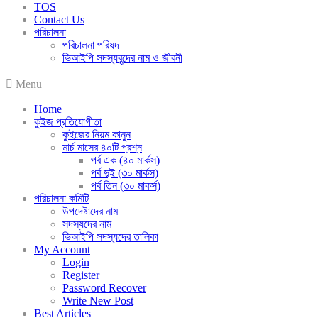
TOS
Contact Us
পরিচালনা
পরিচালনা পরিষদ
ভিআইপি সদস্যবৃন্দের নাম ও জীবনী
Menu
Home
কুইজ প্রতিযোগীতা
কুইজের নিয়ম কানুন
মার্চ মাসের ৪০টি প্রশ্ন
পর্ব এক (৪০ মার্কস)
পর্ব দুই (৩০ মার্কস)
পর্ব তিন (৩০ মাকর্স)
পরিচালনা কমিটি
উপদেষ্টাদের নাম
সদস্যদের নাম
ভিআইপি সদস্যদের তালিকা
My Account
Login
Register
Password Recover
Write New Post
Best Articles