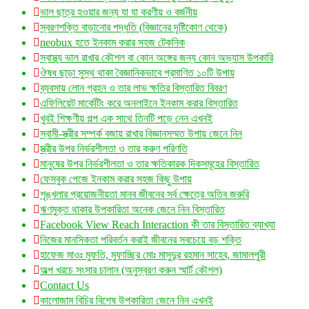
ভাল ছাত্র হওয়ার জন্য যা যা করণীয় ও বর্জনীয়
স্বরণশক্তি বাড়ানোর পদ্ধতি (বিজ্ঞানের দৃষ্টিকোণ থেকে)
neobux হতে ইনকাম করার সহজ টেকনিক
স্বাস্থ্য ভাল রাখার কৌশল বা কোন অঙ্গের জন্য কোন অভ্যাস উপকারি
ঔষধ ছাড়া সুস্থ থাকা বৈজ্ঞানিকভাবে প্রমাণিত ১০টি উপায়
ব্যবসায় লোন গ্রহন ও তার লাভ ক্ষতির বিস্তারিত বিবরণ
এফিলিয়েট মার্কেটিং করে অনলাইনে ইনকাম করার বিস্তারিত
খুবই শিক্ষণীয় গল্প এক সাথে তিনটি পড়ে নেন এখনই
স্বামী-স্ত্রীর সম্পর্ক বজায় রাখার বিজ্ঞানসম্মত উপায় জেনে নিন
স্ত্রীর উপর নির্ভরশীলতা ও তার করুণ পরিণতি
মানুষের উপর নির্ভরশীলতা ও তার ক্ষতিকারক দিকসমূহের বিস্তারিত
ফেসবুক পেজে ইনকাম করার সহজ কিছু উপায়
শৃঙ্খলার প্রয়োজনীয়তা মানব জীবনের সর্ব ক্ষেত্রে অতিব জরুরি
ঋণমুক্ত থাকার উপকারিতা অনেক জেনে নিন বিস্তারিত
Facebook View Reach Interaction কী তার বিস্তারিত ব্যাখ্যা
নিজের মানসিকতা পরিবর্তন করাই জীবনের সবচেয়ে বড় শক্তি
হাফেজ মাওঃ মুফতি, মুফাচ্ছির মোঃ মাসুদুর রহমান সাহেব, জামালপুরী
অল্প খরচে সংসার চালান (অনুস্বরণ করুন স্মার্ট কৌশল)
Contact Us
কালোজাম বিচির বিশেষ উপকারিতা জেনে নিন এখনই