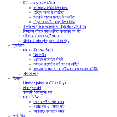
বিভিন্ন ফলের উপকারীতা
কালোজাম বিচির উপকারিতা
তেঁতুল ফলের উপকারীতা
থানকুনি পাতার স্বাস্থ্য উপকারিতা
ঢেঁড়সের ১০টি স্বাস্থ্য উপকারিতা
ইসলামের দৃষ্টিতে স্মৃতিশক্তি বাড়ানোর ১০টি উপায়
বিজ্ঞানের দৃষ্টিতে স্বরণশক্তি বাড়ানোর পদ্ধতি
যৌবন ধরে রাখার ১২টি খাবার
থাকা চাই ভাল ছাত্রের যা যা বৈশিষ্ট্য
ক্যারিয়ার
সফল ব্যক্তিদের জীবনী
বিল গেটস
ওয়ারেন বাফেটের জীবনী
ওয়ারেন বাফেটের ধনী হওয়ার কাহিনী
এক নজরে ওয়ারেন বাফেট এর সফল হওয়ার কাহিনী
সাধারণ জ্ঞান
বিনোদন
Humor jokes বা হাঁসির কৌতুক
শিক্ষামূলক গল্প
ইসলামী শিক্ষামূলক গল্প
সকল ভিডিও
সোনার কই ও গজার মাছ
গজার মাছ ও সোনার কই
আল্লাহর কুদরতের নমুনা
Ads দিন