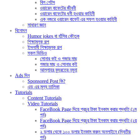
বিল গেটস
ওয়ারেন বাফেটের জীবনী
ওয়ারেন বাফেটের ধনী হওয়ার কাহিনী
এক নজরে ওয়ারেন বাফেট এর সফল হওয়ার কাহিনী
সাধারণ জ্ঞান
বিনোদন
Humor jokes বা হাঁসির কৌতুক
শিক্ষামূলক গল্প
ইসলামী শিক্ষামূলক গল্প
সকল ভিডিও
সোনার কই ও গজার মাছ
গজার মাছ ও সোনার কই
আল্লাহর কুদরতের নমুনা
Ads দিন
Sponsored Post কি?
এড এর মূল্য তালিকা
Tutorials
Content Tutorials
Video Tutorials
FaceBook Page দিয়ে প্রচুর টাকা ইনকাম করার পদ্ধতি (১ম
পর্ব)
FaceBook Page দিয়ে প্রচুর টাকা ইনকাম করার পদ্ধতি (২য়
পর্ব)
২ ডলার থেকে ১০০ ডলার ইনকাম করুন অনলাইনে (দ্বিতীয়
পর্ব)