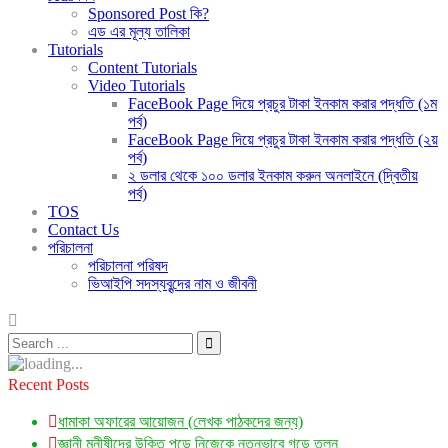
Sponsored Post কি?
এড এর মূল্য তালিকা
Tutorials
Content Tutorials
Video Tutorials
FaceBook Page দিয়ে প্রচুর টাকা ইনকাম করার পদ্ধতি (১ম
পর্ব)
FaceBook Page দিয়ে প্রচুর টাকা ইনকাম করার পদ্ধতি (২য়
পর্ব)
২ ডলার থেকে ১০০ ডলার ইনকাম করুন অনলাইনে (দ্বিতীয়
পর্ব)
TOS
Contact Us
পরিচালনা
পরিচালনা পরিষদ
ভিআইপি সদস্যবৃন্দের নাম ও জীবনী
Recent Posts
ধামাকা অফারের আয়োজন (লেখক পাঠকদের জন্য)
জ্ঞানী মনীষীদের উক্তি পড়ে নিজেকে নতুনভাবে গড়ে তুলুন