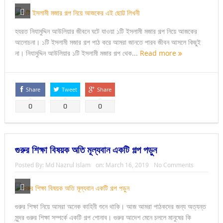
হযরত নিযামুদ্দিন আউলিয়ার জীবনে ঘটে যাওয়া ১টি ইসলামী মজার গল্প নিয়ে আজকের
আলোচনা। ১টি ইসলামী মজার গল্প পাঠ করে আমরা জানতে পারব জীবন আসলে কিছুই
না। নিযামুদ্দিন আউলিয়ার ১টি ইসলামী মজার গল্প থেক...
Read more
Share
Tweet
Share
0
0
0
গুরুর শিক্ষা বিষয়ক অতি মূল্যবান একটি গল্প পড়ুন
Posted By:
Md Nazrul Islam
on:
March 16, 2019
No Comments
গুরুর শিক্ষা নিয়ে আমরা অনেক কাহিনী শুনে থাকি। আজ আমরা পাঠকদের জন্য অত্যন্ত
সুন্দর গুরুর শিক্ষা সম্পর্কে একটি গল্প শোনাব। গুরুর আদেশ মেনে চললে মানুষের কি