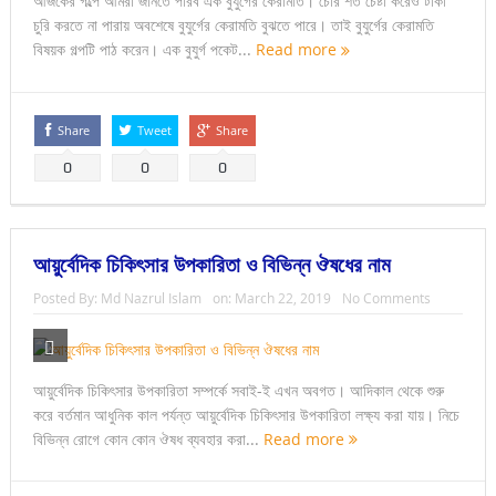
আজকের গল্পে আমরা জানতে পারব এক বুযুর্গের কেরামতি। চোর শত চেষ্টা করেও টাকা
চুরি করতে না পারায় অবশেষে বুযুর্গের কেরামতি বুঝতে পারে। তাই বুযুর্গের কেরামতি
বিষয়ক গল্পটি পাঠ করেন। এক বুযুর্গ পকেট...
Read more
Share
Tweet
Share
0
0
0
আয়ুর্বেদিক চিকিৎসার উপকারিতা ও বিভিন্ন ঔষধের নাম
Posted By:
Md Nazrul Islam
on:
March 22, 2019
No Comments
আয়ুর্বেদিক চিকিৎসার উপকারিতা সম্পর্কে সবাই-ই এখন অবগত। আদিকাল থেকে শুরু
করে বর্তমান আধুনিক কাল পর্যন্ত আয়ুর্বেদিক চিকিৎসার উপকারিতা লক্ষ্য করা যায়। নিচে
বিভিন্ন রোগে কোন কোন ঔষধ ব্যবহার করা...
Read more