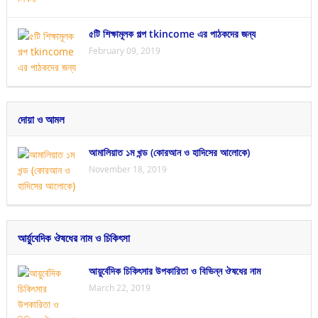
৫টি শিক্ষামূলক গল্প tkincome এর পাঠকদের জন্য
February 09, 2019
দোয়া ও আমল
আমালিয়াত ১ম খন্ড (কোরআন ও হাদিসের আলোকে)
November 18, 2019
আর্য়ুবেদিক ঔষধের নাম ও চিকিৎসা
আয়ুর্বেদিক চিকিৎসার উপকারিতা ও বিভিন্ন ঔষধের নাম
March 22, 2019