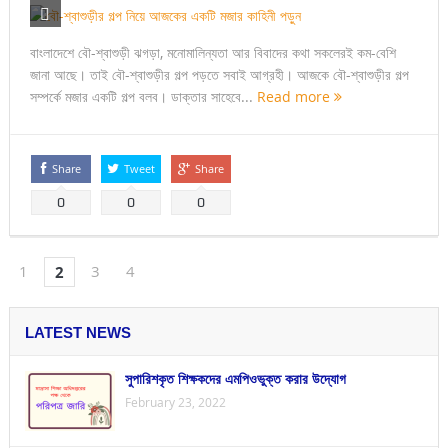
বাংলাদেশে বৌ-শ্বাশুড়ী ঝগড়া, মনোমালিন্যতা আর বিবাদের কথা সকলেরই কম-বেশি
জানা আছে। তাই বৌ-শ্বাশুড়ীর গল্প পড়তে সবাই আগ্রহী। আজকে বৌ-শ্বাশুড়ীর গল্প
সম্পর্কে মজার একটি গল্প বলব। ডাক্তার সাহেবে...
Read more
Share
Tweet
Share
0
0
0
1
3
4
2
LATEST NEWS
সুপারিশকৃত শিক্ষকদের এমপিওভুক্ত করার উদ্যোগ
February 23, 2022