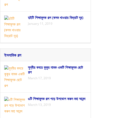
দুইটি শিক্ষামূলক গল্প (কসম খাওয়ার বিভ্রাট দূর)
January 11, 2019
ইসলামিক গল্প
সুন্নীর কবরে কুকুর নামক একটি শিক্ষামূলক ছোট
গল্প
March 17, 2019
৬টি শিক্ষামূলক গল্প পড়ে উপভোগ করুন মহা আনন্দ
March 13, 2019