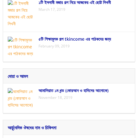
১টি ইসলামী মজার গল্প নিয়ে আজকের এই ছোট্ট লিখনী
March 17, 2019
৫টি শিক্ষামূলক গল্প tkincome এর পাঠকদের জন্য
February 09, 2019
দোয়া ও আমল
আমালিয়াত ১ম খন্ড (কোরআন ও হাদিসের আলোকে)
November 18, 2019
আর্য়ুবেদিক ঔষধের নাম ও চিকিৎসা