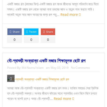
একটি মজার গল্প (কাজের বিল) একটি মজার গল্প মানব জীবনের আমূল পরিবর্তন করে দিতে
সক্ষম। একটি মজার গল্প থেকে আমরা নানা রকমের জ্ঞান ও আনন্দ লাভ করতে পারি।
কাজেই আনন্দ আর জ্ঞান আহরণের জন্য গল্প পড়ু...
Read more
Share
Tweet
Share
0
0
0
বৌ-শ্বাশুড়ী সংক্রান্ত একটি মজার শিক্ষামূলক ছোট গল্প
Posted By:
Md Nazrul Islam
on:
May 03, 2019
No Comments
আমরা আজ বৌ-শ্বাশুড়ী সংক্রান্ত একটি মজার গল্প শুনব। বর্তমান সময়ের সেরা ট্রপিক
হল বৌ-শ্বাশুড়ী সমস্যা। সংসার জীবনে বউয়ের সাথে শ্বাশুরির এখন মিলে মিশে চলতে
পারেন না বলেই চলে। অথচ বৌ-শ্বাশুড়ী...
Read more