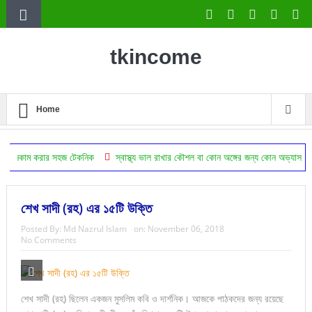
tkincome
Home
 সহজ টেকনিক
স্বাস্থ্য ভাল রাখার কৌশল বা কোন অঙ্গের জন্য কোন অভ্যাস উপকারি
ঔষধ
শেখ সাদী (রহ) এর ১৫টি উক্তি
Posted By:
Md Nazrul Islam
on:
November 06, 2018
No Comments
শেখ সাদী (রহ) ছিলেন একজন মুসলিম কবি ও দার্শনিক। আজকে পাঠকদের জন্য রয়েছে