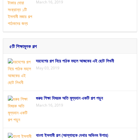
March 16, 2019
৫টি শিক্ষামূলক গল্প
দরবেশের গল্প নিয়ে পাঠক মহলে আজকের এই ছোট লিখনী
May 03, 2019
গুরুর শিক্ষা বিষয়ক অতি মূল্যবান একটি গল্প পড়ুন
March 16, 2019
বাংলা ইসলামী গল্প (আল্লাহকে দেখার অভিনব উপায়)