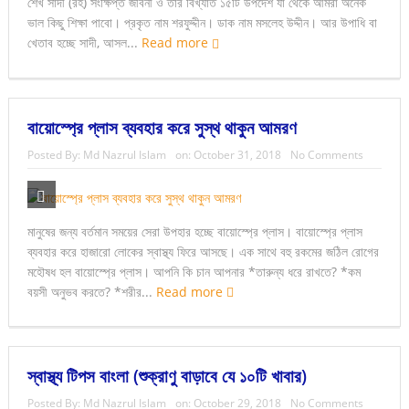
শেখ সাদী (রহ) সংক্ষিপ্ত জীবনী ও তাঁর বিখ্যাত ১৫টি উপদেশ যা থেকে আমরা অনেক
ভাল কিছু শিক্ষা পাবো। প্রকৃত নাম শরফুদ্দীন। ডাক নাম মসলেহ উদ্দীন। আর উপাধি বা
খেতাব হচ্ছে সাদী, আসল...
Read more
বায়োস্প্রে প্লাস ব্যবহার করে সুস্থ থাকুন আমরণ
Posted By:
Md Nazrul Islam
on:
October 31, 2018
No Comments
মানুষের জন্য বর্তমান সময়ের সেরা উপহার হচ্ছে বায়োস্প্রে প্লাস। বায়োস্প্রে প্লাস
ব্যবহার করে হাজারো লোকের স্বাস্থ্য ফিরে আসছে। এক সাথে বহু রকমের জঠিল রোগের
মহৌষধ হল বায়োস্প্রে প্লাস। আপনি কি চান আপনার *তারুন্য ধরে রাখতে? *কম
বয়সী অনুভব করতে? *শরীর...
Read more
স্বাস্থ্য টিপস বাংলা (শুক্রাণু বাড়াবে যে ১০টি খাবার)
Posted By:
Md Nazrul Islam
on:
October 29, 2018
No Comments