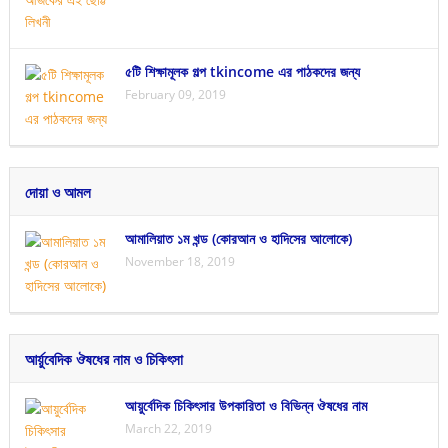
৫টি শিক্ষামূলক গল্প tkincome এর পাঠকদের জন্য
February 09, 2019
দোয়া ও আমল
আমালিয়াত ১ম খন্ড (কোরআন ও হাদিসের আলোকে)
November 18, 2019
আর্য়ুবেদিক ঔষধের নাম ও চিকিৎসা
আয়ুর্বেদিক চিকিৎসার উপকারিতা ও বিভিন্ন ঔষধের নাম
March 22, 2019