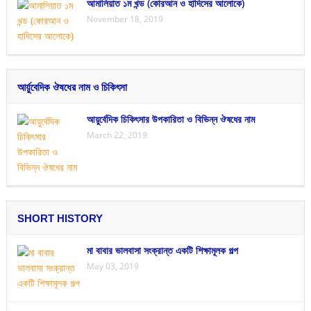
আমালিয়াত ১ম খন্ড (কোরআন ও হাদিসের আলোকে)
November 18, 2019
আর্য়ুবেদিক ঔষধের নাম ও চিকিৎসা
আয়ুর্বেদিক চিকিৎসার উপকারিতা ও বিভিন্ন ঔষধের নাম
March 22, 2019
SHORT HISTORY
মা বাবার ভালবাসা সংক্রান্ত একটি শিক্ষামূলক গল্প
May 03, 2019