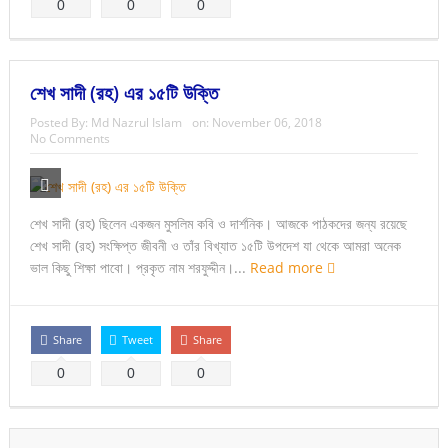
0
0
0
শেখ সাদী (রহ) এর ১৫টি উক্তি
Posted By:
Md Nazrul Islam
on:
November 06, 2018
No Comments
শেখ সাদী (রহ) ছিলেন একজন মুসলিম কবি ও দার্শনিক। আজকে পাঠকদের জন্য রয়েছে
শেখ সাদী (রহ) সংক্ষিপ্ত জীবনী ও তাঁর বিখ্যাত ১৫টি উপদেশ যা থেকে আমরা অনেক
ভাল কিছু শিক্ষা পাবো। প্রকৃত নাম শরফুদ্দীন।...
Read more
Share
Tweet
Share
0
0
0