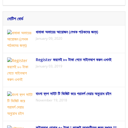
নোটিশ বোর্ড
ধামাকা অফারের আয়োজন (লেখক পাঠকদের জন্য)
January 09, 2020
Register করলেই ৮০ টাকা পেতে সাইনআপ করুন এখনই
January 03, 2019
বাংলা ব্লগ সাইট টি ভিজিট করে পরামর্শ দেয়ার অনুরোধ রইল
November 19, 2018
সাইনআপ বোনাস ৫০ টাকা ! কাজেই আগ্রহীদের জন্য সুখবর !!!