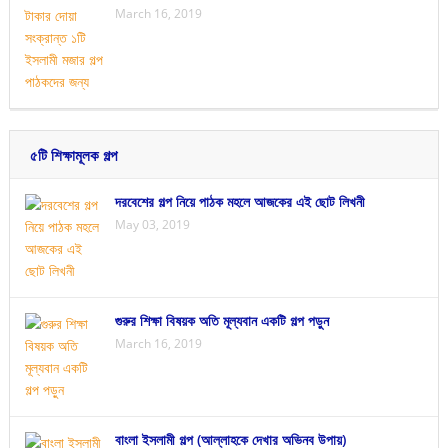
March 16, 2019
৫টি শিক্ষামূলক গল্প
দরবেশের গল্প নিয়ে পাঠক মহলে আজকের এই ছোট লিখনী
May 03, 2019
গুরুর শিক্ষা বিষয়ক অতি মূল্যবান একটি গল্প পড়ুন
March 16, 2019
বাংলা ইসলামী গল্প (আল্লাহকে দেখার অভিনব উপায়)