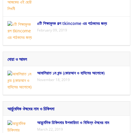
৫টি শিক্ষামূলক গল্প tkincome এর পাঠকদের জন্য
February 09, 2019
দোয়া ও আমল
আমালিয়াত ১ম খন্ড (কোরআন ও হাদিসের আলোকে)
November 18, 2019
আর্য়ুবেদিক ঔষধের নাম ও চিকিৎসা
আয়ুর্বেদিক চিকিৎসার উপকারিতা ও বিভিন্ন ঔষধের নাম
March 22, 2019