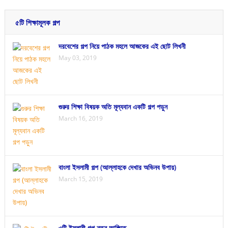
৫টি শিক্ষামূলক গল্প
দরবেশের গল্প নিয়ে পাঠক মহলে আজকের এই ছোট লিখনী
May 03, 2019
গুরুর শিক্ষা বিষয়ক অতি মূল্যবান একটি গল্প পড়ুন
March 16, 2019
বাংলা ইসলামী গল্প (আল্লাহকে দেখার অভিনব উপায়)
March 15, 2019
৩টি ইসলামী গল্প নতুন আঙ্গিতে