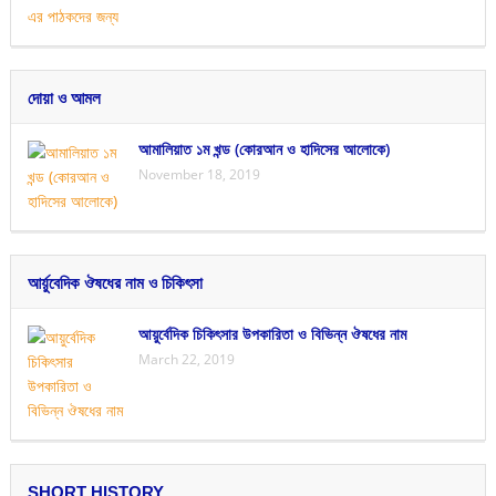
দোয়া ও আমল
আমালিয়াত ১ম খন্ড (কোরআন ও হাদিসের আলোকে)
November 18, 2019
আর্য়ুবেদিক ঔষধের নাম ও চিকিৎসা
আয়ুর্বেদিক চিকিৎসার উপকারিতা ও বিভিন্ন ঔষধের নাম
March 22, 2019
SHORT HISTORY