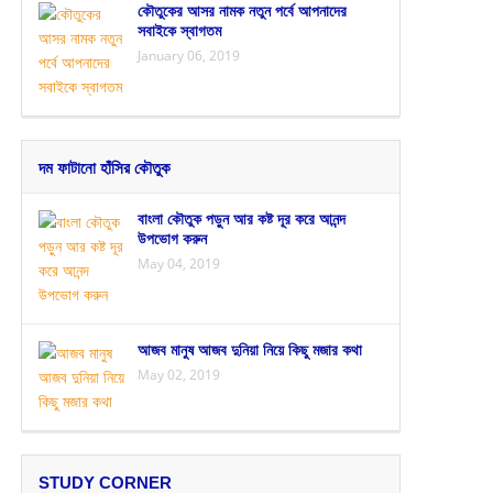
কৌতুকের আসর নামক নতুন পর্বে আপনাদের
সবাইকে স্বাগতম
January 06, 2019
দম ফাটানো হাঁসির কৌতুক
বাংলা কৌতুক পড়ুন আর কষ্ট দূর করে আনন্দ
উপভোগ করুন
May 04, 2019
আজব মানুষ আজব দুনিয়া নিয়ে কিছু মজার কথা
May 02, 2019
STUDY CORNER