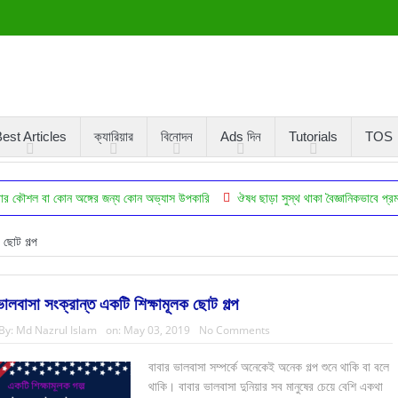
est Articles
ক্যারিয়ার
বিনোদন
Ads দিন
Tutorials
TOS
া কোন অঙ্গের জন্য কোন অভ্যাস উপকারি
ঔষধ ছাড়া সুস্থ থাকা বৈজ্ঞানিকভাবে প্রমাণিত ১০টি উ
ছোট গল্প
ভালবাসা সংক্রান্ত একটি শিক্ষামূলক ছোট গল্প
By:
Md Nazrul Islam
on:
May 03, 2019
No Comments
বাবার ভালবাসা সম্পর্কে অনেকেই অনেক গল্প শুনে থাকি বা বলে
থাকি। বাবার ভালবাসা দুনিয়ার সব মানুষের চেয়ে বেশি একথা