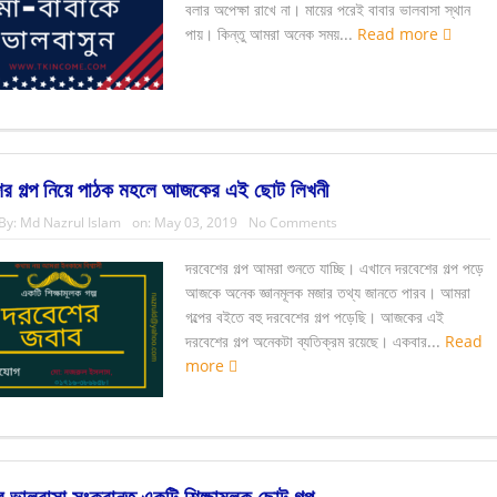
বলার অপেক্ষা রাখে না। মায়ের পরেই বাবার ভালবাসা স্থান
পায়। কিন্তু আমরা অনেক সময়...
Read more
ের গল্প নিয়ে পাঠক মহলে আজকের এই ছোট লিখনী
By:
Md Nazrul Islam
on:
May 03, 2019
No Comments
দরবেশের গল্প আমরা শুনতে যাচ্ছি। এখানে দরবেশের গল্প পড়ে
আজকে অনেক জ্ঞানমূলক মজার তথ্য জানতে পারব। আমরা
গল্পের বইতে বহু দরবেশের গল্প পড়েছি। আজকের এই
দরবেশের গল্প অনেকটা ব্যতিক্রম রয়েছে। একবার...
Read
more
 ভালবাসা সংক্রান্ত একটি শিক্ষামূলক ছোট গল্প