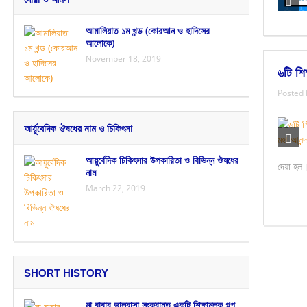
আমালিয়াত ১ম খন্ড (কোরআন ও হাদিসের
আলোকে)
November 18, 2019
৬টি শি
Posted 
আর্য়ুবেদিক ঔষধের নাম ও চিকিৎসা
আয়ুর্বেদিক চিকিৎসার উপকারিতা ও বিভিন্ন ঔষধের
দেয়া হল।
নাম
March 22, 2019
SHORT HISTORY
মা বাবার ভালবাসা সংক্রান্ত একটি শিক্ষামূলক গল্প