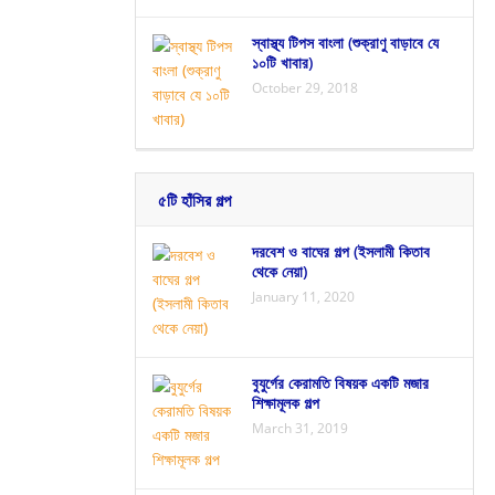
স্বাস্থ্য টিপস বাংলা (শুক্রাণু বাড়াবে যে
১০টি খাবার)
October 29, 2018
৫টি হাঁসির গল্প
দরবেশ ও বাঘের গল্প (ইসলামী কিতাব
থেকে নেয়া)
January 11, 2020
বুযুর্গের কেরামতি বিষয়ক একটি মজার
শিক্ষামূলক গল্প
March 31, 2019