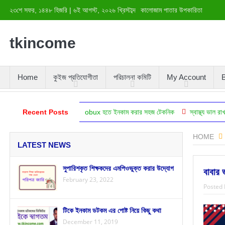
২৩শে সফর, ১৪৪৮ হিজরি
|
৬ই আগস্ট, ২০২৬ খ্রিস্টাব্দ
কালোজাম পাতার উপকারিতা
tkincome
Home
কুইজ প্রতিযোগীতা
পরিচালনা কমিটি
My Account
B
ষ্টিকোণ থেকে)
Recent Posts
neobux হতে ইনকাম করার সহজ টেকনিক
স্বাস্থ্য ভাল রাখার কৌশল ব
HOME
LATEST NEWS
সুপারিশকৃত শিক্ষকদের এমপিওভুক্ত করার উদ্যোগ
বাবার 
February 23, 2022
Posted 
টিকে ইনকাম ডটকম এর পোষ্ট নিয়ে কিছু কথা
December 11, 2019