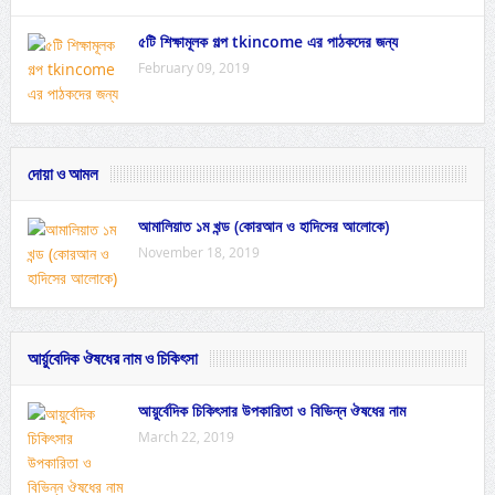
৫টি শিক্ষামূলক গল্প tkincome এর পাঠকদের জন্য
February 09, 2019
দোয়া ও আমল
আমালিয়াত ১ম খন্ড (কোরআন ও হাদিসের আলোকে)
November 18, 2019
আর্য়ুবেদিক ঔষধের নাম ও চিকিৎসা
আয়ুর্বেদিক চিকিৎসার উপকারিতা ও বিভিন্ন ঔষধের নাম
March 22, 2019