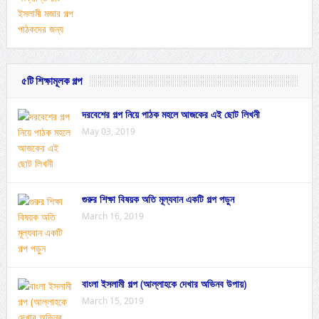
৫টি শিক্ষামূলক গল্প
দরবেশের গল্প নিয়ে পাঠক মহলে আজকের এই ছোট লিখনী
May 03, 2019
গুরুর শিক্ষা বিষয়ক অতি মূল্যবান একটি গল্প পড়ুন
March 16, 2019
বাংলা ইসলামী গল্প (আল্লাহকে দেখার অভিনব উপায়)
March 15, 2019