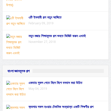
৩টি ইসলামী গল্প নতুন আঙ্গিতে
February 09, 2019
নতুন মজার শিক্ষামূলক গল্প শুনতে ভিজিট করুন এখনই
November 27, 2018
বাংলা জ্ঞানমূলক গল্প
একতার সুফল পেতে মিলে মিশে বসবাস করা উচিত
May 04, 2019
ব্যবসায় সফল হওয়ার টেকনিক সংক্রান্ত একটি শিক্ষণীয় গল্প