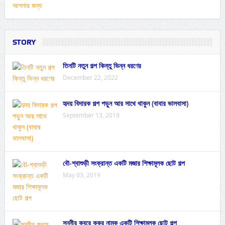
STORY
তিনটি নতুন গল্প কিন্তু ভিন্ন ধরণের
December 22, 2022
হৃদয় বিদারক গল্প পড়ুন আর সাথে থাকুন (বাবার ভালবাসা)
September 13, 2019
বৌ-শ্বাশুড়ী সংক্রান্ত একটি মজার শিক্ষামূলক ছোট গল্প
May 03, 2019
সুন্নীর কবরে কুকুর নামক একটি শিক্ষামূলক ছোট গল্প