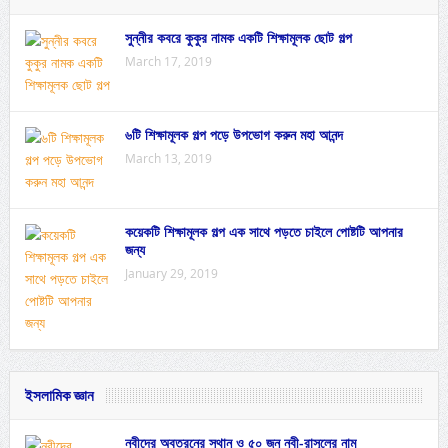
সুন্নীর কবরে কুকুর নামক একটি শিক্ষামূলক ছোট গল্প
March 17, 2019
৬টি শিক্ষামূলক গল্প পড়ে উপভোগ করুন মহা আনন্দ
March 13, 2019
কয়েকটি শিক্ষামূলক গল্প এক সাথে পড়তে চাইলে পোষ্টটি আপনার
জন্য
January 29, 2019
ইসলামিক জ্ঞান
নবীদের অবতরনের স্থান ও ৫০ জন নবী-রাসূলের নাম