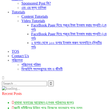
Sponsored Post কি?
এড এর মূল্য তালিকা
Tutorials
Content Tutorials
Video Tutorials
FaceBook Page দিয়ে প্রচুর টাকা ইনকাম করার পদ্ধতি (১ম
পর্ব)
FaceBook Page দিয়ে প্রচুর টাকা ইনকাম করার পদ্ধতি (২য়
পর্ব)
২ ডলার থেকে ১০০ ডলার ইনকাম করুন অনলাইনে (দ্বিতীয়
পর্ব)
TOS
Contact Us
পরিচালনা
পরিচালনা পরিষদ
ভিআইপি সদস্যবৃন্দের নাম ও জীবনী
Recent Posts
ধামাকা অফারের আয়োজন (লেখক পাঠকদের জন্য)
জ্ঞানী মনীষীদের উক্তি পড়ে নিজেকে নতুনভাবে গড়ে তুলুন