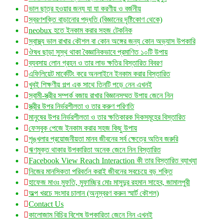
ভাল ছাত্র হওয়ার জন্য যা যা করণীয় ও বর্জনীয়
স্বরণশক্তি বাড়ানোর পদ্ধতি (বিজ্ঞানের দৃষ্টিকোণ থেকে)
neobux হতে ইনকাম করার সহজ টেকনিক
স্বাস্থ্য ভাল রাখার কৌশল বা কোন অঙ্গের জন্য কোন অভ্যাস উপকারি
ঔষধ ছাড়া সুস্থ থাকা বৈজ্ঞানিকভাবে প্রমাণিত ১০টি উপায়
ব্যবসায় লোন গ্রহন ও তার লাভ ক্ষতির বিস্তারিত বিবরণ
এফিলিয়েট মার্কেটিং করে অনলাইনে ইনকাম করার বিস্তারিত
খুবই শিক্ষণীয় গল্প এক সাথে তিনটি পড়ে নেন এখনই
স্বামী-স্ত্রীর সম্পর্ক বজায় রাখার বিজ্ঞানসম্মত উপায় জেনে নিন
স্ত্রীর উপর নির্ভরশীলতা ও তার করুণ পরিণতি
মানুষের উপর নির্ভরশীলতা ও তার ক্ষতিকারক দিকসমূহের বিস্তারিত
ফেসবুক পেজে ইনকাম করার সহজ কিছু উপায়
শৃঙ্খলার প্রয়োজনীয়তা মানব জীবনের সর্ব ক্ষেত্রে অতিব জরুরি
ঋণমুক্ত থাকার উপকারিতা অনেক জেনে নিন বিস্তারিত
Facebook View Reach Interaction কী তার বিস্তারিত ব্যাখ্যা
নিজের মানসিকতা পরিবর্তন করাই জীবনের সবচেয়ে বড় শক্তি
হাফেজ মাওঃ মুফতি, মুফাচ্ছির মোঃ মাসুদুর রহমান সাহেব, জামালপুরী
অল্প খরচে সংসার চালান (অনুস্বরণ করুন স্মার্ট কৌশল)
Contact Us
কালোজাম বিচির বিশেষ উপকারিতা জেনে নিন এখনই