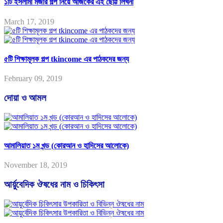
১টি ইসলামী মজার গল্প নিয়ে আজকের এই ছোট্ট লিখনী
March 17, 2019
৫টি শিক্ষামূলক গল্প tkincome এর পাঠকদের জন্য
February 09, 2019
দোয়া ও আমল
আমালিয়াত ১ম খন্ড (কোরআন ও হাদিসের আলোকে)
November 18, 2019
আর্য়ুবেদিক ঔষধের নাম ও চিকিৎসা