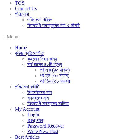
TOS
Contact Us
পরিচালনা
পরিচালনা পরিষদ
ভিআইপি সদস্যবৃন্দের নাম ও জীবনী
Menu
Home
কুইজ প্রতিযোগীতা
কুইজের নিয়ম কানুন
মার্চ মাসের ৪০টি প্রশ্ন
পর্ব এক (৪০ মার্কস)
পর্ব দুই (৩০ মার্কস)
পর্ব তিন (৩০ মাকর্স)
পরিচালনা কমিটি
উপদেষ্টাদের নাম
সদস্যদের নাম
ভিআইপি সদস্যদের তালিকা
My Account
Login
Register
Password Recover
Write New Post
Best Articles