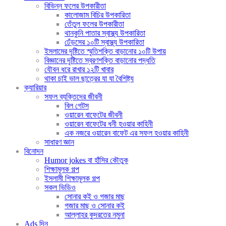
বিভিন্ন ফলের উপকারীতা
কালোজাম বিচির উপকারিতা
তেঁতুল ফলের উপকারীতা
থানকুনি পাতার স্বাস্থ্য উপকারিতা
ঢেঁড়সের ১০টি স্বাস্থ্য উপকারিতা
ইসলামের দৃষ্টিতে স্মৃতিশক্তি বাড়ানোর ১০টি উপায়
বিজ্ঞানের দৃষ্টিতে স্বরণশক্তি বাড়ানোর পদ্ধতি
যৌবন ধরে রাখার ১২টি খাবার
থাকা চাই ভাল ছাত্রের যা যা বৈশিষ্ট্য
ক্যারিয়ার
সফল ব্যক্তিদের জীবনী
বিল গেটস
ওয়ারেন বাফেটের জীবনী
ওয়ারেন বাফেটের ধনী হওয়ার কাহিনী
এক নজরে ওয়ারেন বাফেট এর সফল হওয়ার কাহিনী
সাধারণ জ্ঞান
বিনোদন
Humor jokes বা হাঁসির কৌতুক
শিক্ষামূলক গল্প
ইসলামী শিক্ষামূলক গল্প
সকল ভিডিও
সোনার কই ও গজার মাছ
গজার মাছ ও সোনার কই
আল্লাহর কুদরতের নমুনা
Ads দিন