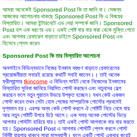
আমরা অনেকেই Sponsored Post কি তা জানি না। সেজন্য
আজকের আলোচনায় থাকছে Sponsored Post কি এ বিষয়ের
বিস্তারিত। আমরা ইন্টারনেটে এড দেয়া সম্পর্কে জানি। Sponsored
Post হল এক ধরণের এড। একই পোষ্ট বার বার করা থেকে মুক্তি পেতে
এবং আপনার রেফারেল বাড়াতে চাইলে Sponsored Post এড
হিসেবে প্লেস করেন
Sponsored Post কি তার বিস্তারিত আলোচনা
অনলাইনে বিভিন্নভাবে নিজের ইনকাম বহুগুণ বাড়াতে রেফারেলের
প্রয়োজনীয়তা সবারই রয়েছে কথাটি সবাই জানেন।। তাই অনেক
ফ্রীল্যান্সার
tkincome
এ বিভিন্ন সাইট থেকে নিজেদের ইনকামের
বিস্তারিত সুবিধা জানিয়ে নিয়মিত পোস্ট করছেন এবং নতুনদের হেল্প
করছেন ফলে নতুন পুরাতন উভয়ে উপকৃত হচ্ছেন। যখন কেউ একজন
পোস্ট করেন তখন সেটা হোম পেজের সাম্প্রতিক পোস্টের প্রথমেই
দৃশ্যমান হয়। এরপর অন্য কেউ পোস্ট করলে ঐ পোষ্টটি নিচে নেমে যায়
আর নতুন পোষ্টটি উপরে উঠে আসে। এক সময় অনেক পোস্টের ভিড়ে
আপনার পোস্টটা হারিয়ে যায়। তাই একই পোস্ট আপনাকে বার বার করতে
হয়। Sponsored Post এ আপনার পোস্টটি প্লেস করলে পোস্ট
নির্দিষ্ট যায়গায় থাকবে সারা মাসব্যাপী। ফলে একটি পোস্ট একবার করেই