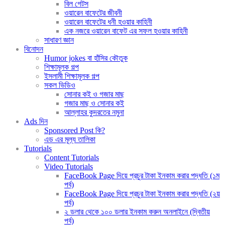
বিল গেটস
ওয়ারেন বাফেটের জীবনী
ওয়ারেন বাফেটের ধনী হওয়ার কাহিনী
এক নজরে ওয়ারেন বাফেট এর সফল হওয়ার কাহিনী
সাধারণ জ্ঞান
বিনোদন
Humor jokes বা হাঁসির কৌতুক
শিক্ষামূলক গল্প
ইসলামী শিক্ষামূলক গল্প
সকল ভিডিও
সোনার কই ও গজার মাছ
গজার মাছ ও সোনার কই
আল্লাহর কুদরতের নমুনা
Ads দিন
Sponsored Post কি?
এড এর মূল্য তালিকা
Tutorials
Content Tutorials
Video Tutorials
FaceBook Page দিয়ে প্রচুর টাকা ইনকাম করার পদ্ধতি (১ম
পর্ব)
FaceBook Page দিয়ে প্রচুর টাকা ইনকাম করার পদ্ধতি (২য়
পর্ব)
২ ডলার থেকে ১০০ ডলার ইনকাম করুন অনলাইনে (দ্বিতীয়
পর্ব)